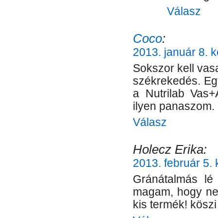
Válasz
Coco
:
2013. január 8. 
Sokszor kell vas
székrekedés. Egy
a Nutrilab Vas+
ilyen panaszom.
Válasz
Holecz Erika:
2013. február 5. 
Gránátalmás lé 
magam, hogy ne 
kis termék! köszi