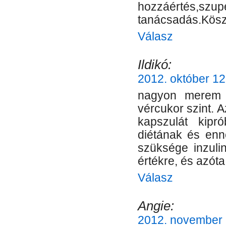
hozzáértés,szupe
tanácsadás.Köszö
Válasz
Ildikó:
2012. október 12
nagyon merem 
vércukor szint. 
kapszulát kipr
diétának és enn
szüksége inzulin
értékre, és azóta 
Válasz
Angie:
2012. november 2