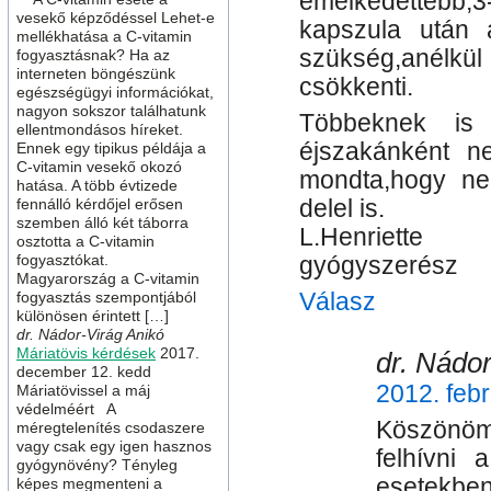
emelkedettebb,
vesekő képződéssel Lehet-e
kapszula után 
mellékhatása a C-vitamin
szükség,anélkül
fogyasztásnak? Ha az
interneten böngészünk
csökkenti.
egészségügyi információkat,
nagyon sokszor találhatunk
Többeknek is 
ellentmondásos híreket.
éjszakánként ne
Ennek egy tipikus példája a
C-vitamin vesekő okozó
mondta,hogy ne
hatása. A több évtizede
delel is.
fennálló kérdőjel erősen
szemben álló két táborra
L.Henriette
osztotta a C-vitamin
fogyasztókat.
gyógyszerész
Magyarország a C-vitamin
Válasz
fogyasztás szempontjából
különösen érintett […]
dr. Nádor-Virág Anikó
Máriatövis kérdések
2017.
dr. Nádor
december 12. kedd
2012. febr
Máriatövissel a máj
védelméért A
Köszönö
méregtelenítés csodaszere
vagy csak egy igen hasznos
felhívni 
gyógynövény? Tényleg
esetekben
képes megmenteni a