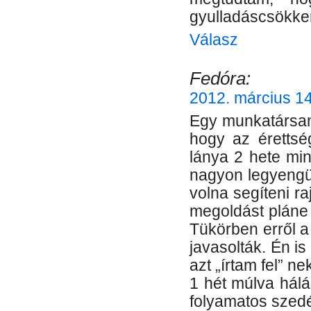
gyulladáscsökken
Válasz
Fedóra:
2012. március 14
Egy munkatársam
hogy az érettsé
lánya 2 hete mi
nagyon legyengült
volna segíteni r
megoldást pláne
Tükörben erről a
javasolták. Én is
azt „írtam fel” n
1 hét múlva hálá
folyamatos szed