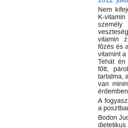
2012. júli
Nem kifej
K-vitamin
személy 
veszteség
vitamin 
főzés és 
vitamint 
Tehát én 
főtt, pár
tartalma,
van mini
érdemben
A fogyasz
a posztban
Bodon Jud
dietetikus