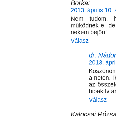
Borka:
2013. április 10.
Nem tudom, h
működnek-e, de 
nekem bejön!
Válasz
dr. Nádor
2013. ápri
Köszönöm
a neten. 
az összet
bioaktív a
Válasz
Kalocsai Rózsa