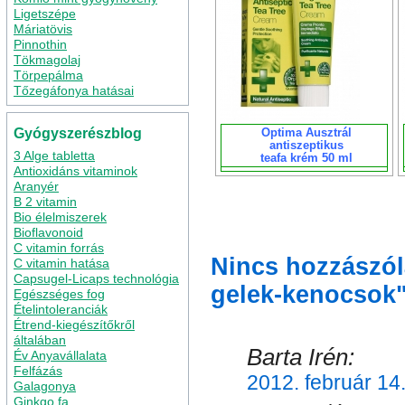
Ligetszépe
Máriatövis
Pinnothin
Tökmagolaj
Törpepálma
Tőzegáfonya hatásai
Gyógyszerészblog
Optima Ausztrál
antiszeptikus
3 Alge tabletta
teafa krém 50 ml
Antioxidáns vitaminok
Aranyér
B 2 vitamin
Bio élelmiszerek
Bioflavonoid
C vitamin forrás
Nincs hozzászól
C vitamin hatása
Capsugel-Licaps technológia
gelek-kenocsok
Egészséges fog
Ételintoleranciák
Étrend-kiegészítőkről
általában
Barta Irén:
Év Anyavállalata
Felfázás
2012. február 14
Galagonya
Ginkgo fa