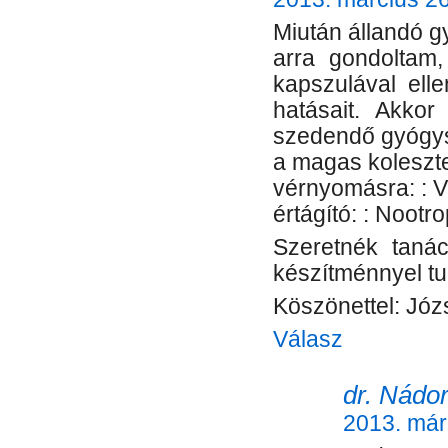
Miután állandó g
arra gondoltam,
kapszulával ell
hatásait. Akko
szedendő gyógy
a magas koleszter
vérnyomásra: : V
értágító: : Nootro
Szeretnék tanác
készítménnyel t
Köszönettel: Jó
Válasz
dr. Nádor
2013. már