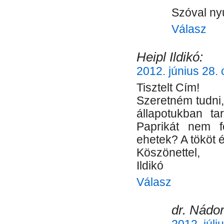
Szóval ny
Válasz
Heipl Ildikó:
2012. június 28. 
Tisztelt Cím!
Szeretném tudni,
állapotukban ta
Paprikát nem f
ehetek? A tököt 
Köszönettel,
Ildikó
Válasz
dr. Nádor