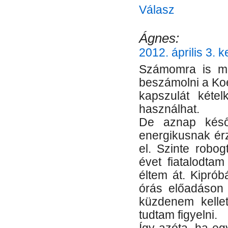
Válasz
Ágnes:
2012. április 3. 
Számomra is meg
beszámolni a Ko
kapszulát kéte
használhat.
De aznap késő
energikusnak é
el. Szinte robo
évet fiatalodtam
éltem át. Kiprób
órás előadáson 
küzdenem kellet
tudtam figyelni.