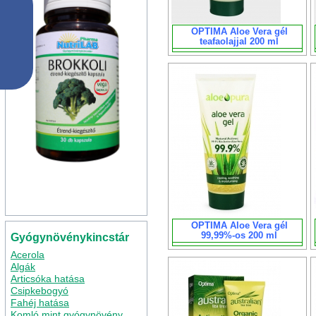
OPTIMA Aloe Vera gél
teafaolajjal 200 ml
OPTIMA Aloe Vera gél
99,99%-os 200 ml
Gyógynövénykincstár
Acerola
Algák
Articsóka hatása
Csipkebogyó
Fahéj hatása
Komló mint gyógynövény