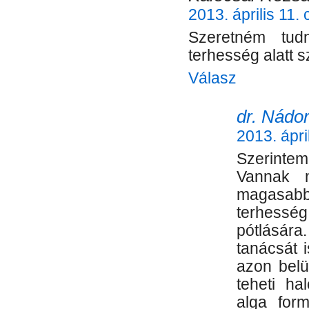
2013. április 11.
Szeretném tud
terhesség alatt 
Válasz
dr. Nádor
2013. ápri
Szerintem
Vannak m
magasab
terhessé
pótlásár
tanácsát 
azon belü
teheti ha
alga for