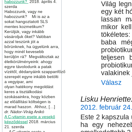
habozzunk?
2018. április 4.
Világ leg
szerda
egy két h
Habozzunk, vagy ne
habozzunk? Mi is az a
lassan m
sokat hangoztatott SLS
mikor kel
mentes kozmetikum?
Kerüljük, vagy inkább
tökéletes
vásároljuk őket? Valóban
baba még
azzal teszünk jót a
bőrünknek, ha ügyelünk arra,
probioti
hogy minél kevesebb
teljesen 
kerüljön rá? Megváltoztak az
életkörülményeink: ahogy
probiotik
egyre távolodunk a patak
valakinek 
vízétől, dédanyáink szappanfőző
szerepét egyre inkább betölti
Válasz
a vegyipar, ami
olyan hatékony megoldást
keres a tisztálkodási
szokásainkra, hogy közben
Lisku Henriette
az előállítási költségen is
2012. február 24
marad haszon. Ahhoz, […]
dr. Nádor-Virág Anikó
Este 2 kapszula 
A C-vitamin esete a vesekő
képződéssel
2018. március
ha egy nehezeb
21. szerda
A C-vitamin esete a