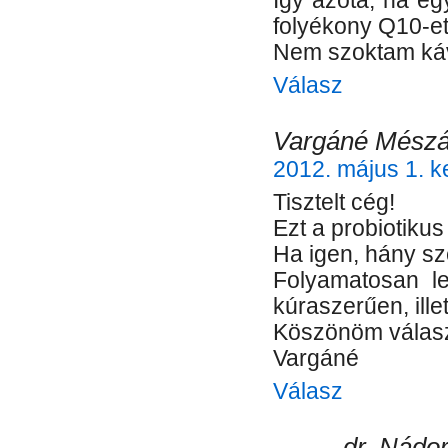
Így azóta, ha eg
folyékony Q10-et.
Nem szoktam kávé
Válasz
Vargáné Mészár
2012. május 1. k
Tisztelt cég!
Ezt a probiotiku
Ha igen, hány s
Folyamatosan l
kúraszerűen, ill
Köszönöm válasz
Vargáné
Válasz
dr. Nádor