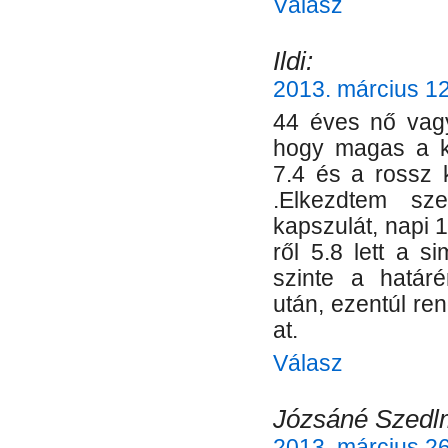
Válasz
Ildi:
2013. március 12
44 éves nő vagy
hogy magas a ko
7.4 és a rossz 
.Elkezdtem sz
kapszulát, napi 
ről 5.8 lett a s
szinte a határé
után, ezentúl r
at.
Válasz
Józsáné Szedl
2013. március 26