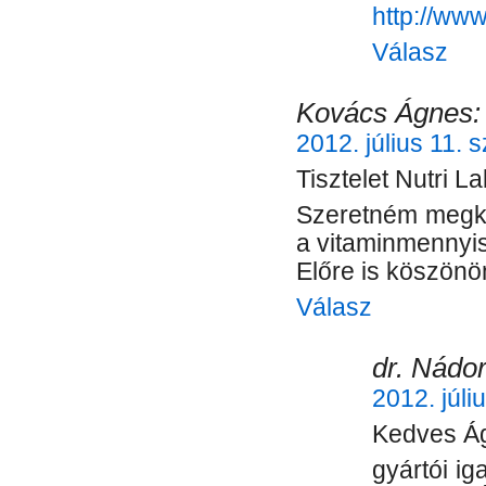
http://ww
Válasz
Kovács Ágnes:
2012. július 11. 
Tisztelet Nutri La
Szeretném megké
a vitaminmennyi
Előre is köszön
Válasz
dr. Nádor
2012. júli
Kedves Á
gyártói ig