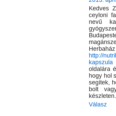
Kedves Zs
ceyloni f
nevű ka
gyógysze
Budapest
magánsze
Herb
http://nut
kapszula
I
oldalára é
hogy hol 
segítek, 
bolt vag
készleten.
Válasz