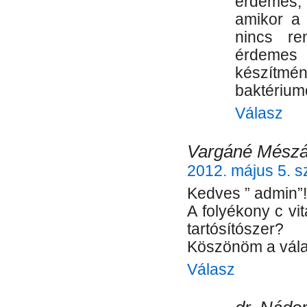
érdemes
amikor a 
nincs re
érdemes b
készítm
baktérium
Válasz
Vargáné Mészár
2012. május 5. s
Kedves ” admin”!
A folyékony c vit
tartósítószer?
Köszönöm a válas
Válasz