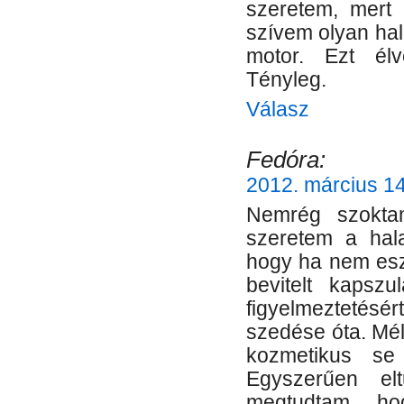
szeretem, mert
szívem olyan hal
motor. Ezt élv
Tényleg.
Válasz
Fedóra:
2012. március 14
Nemrég szokt
szeretem a hala
hogy ha nem esz
bevitelt kapsz
figyelmeztetés
szedése óta. Mél
kozmetikus se
Egyszerűen el
megtudtam, h