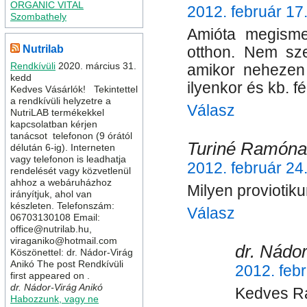
ORGANIC VITAL
2012. február 17
Szombathely
Amióta megisme
Nutrilab
otthon. Nem sz
Rendkívüli
2020. március 31.
amikor nehezen 
kedd
ilyenkor és kb. f
Kedves Vásárlók! Tekintettel
a rendkívüli helyzetre a
Válasz
NutriLAB termékekkel
kapcsolatban kérjen
tanácsot telefonon (9 órától
Turiné Ramóna
délután 6-ig). Interneten
vagy telefonon is leadhatja
2012. február 24
rendelését vagy közvetlenül
ahhoz a webáruházhoz
Milyen provioti
irányítjuk, ahol van
készleten. Telefonszám:
Válasz
06703130108 Email:
office@nutrilab.hu,
viraganiko@hotmail.com
dr. Nádor
Köszönettel: dr. Nádor-Virág
Anikó The post Rendkívüli
2012. febr
first appeared on .
dr. Nádor-Virág Anikó
Kedves R
Habozzunk, vagy ne