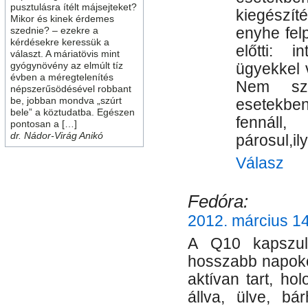
pusztulásra ítélt májsejteket?
kiegészít
Mikor és kinek érdemes
enyhe felp
szednie? – ezekre a
kérdésekre keressük a
előtti: i
választ. A máriatövis mint
gyógynövény az elmúlt tíz
ügyekkel 
évben a méregtelenítés
Nem sza
népszerűsödésével robbant
be, jobban mondva „szúrt
esetekben
bele” a köztudatba. Egészen
fennál
pontosan a […]
dr. Nádor-Virág Anikó
párosul,il
Válasz
Fedóra:
2012. március 14
A Q10 kapszul
hosszabb napoko
aktívan tart, ho
állva, ülve, bá