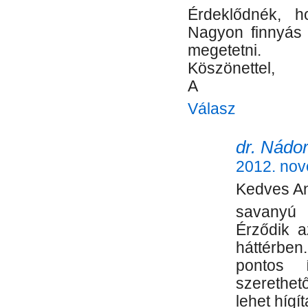
Érdeklődnék, h
Nagyon finnyás 
megetetni.
Köszönettel,
A
Válasz
dr. Nádor
2012. nov
Kedves An
savanyú 
Érződik a
háttérben
pontos 
szerethe
lehet hígí