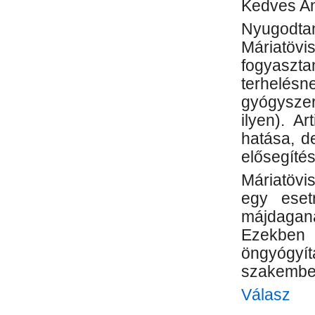
Kedves A
Nyugodtan
Máriatövi
fogyaszta
terhelé
gyógysze
ilyen). A
hatása, d
elősegítés
Máriatövi
egy esetr
májdagana
Ezekben
öngyóg
szakembe
Válasz