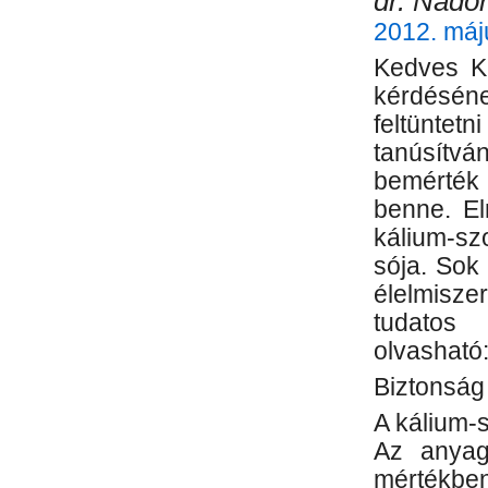
dr. Nádor
2012. máj
Kedves Kr
kérdéséne
feltünt
tanúsítv
bemérték 
benne. El
kálium-sz
sója. Sok 
élelmisze
tudatos
olvasható
Biztonság
A kálium-
Az anyag
mértékben