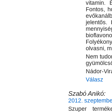
vitamin. 
Fontos, h
evőkanálba
jelentős.
mennyis
bioflavo
Folyékon
olvasni, m
Nem tudom
gyümölcsö
Nádor-Vir
Válasz
Szabó Anikó:
2012. szeptember
Szuper termék