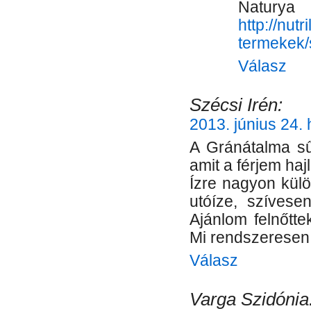
Nat
http://nut
termekek/s
Válasz
Szécsi Irén:
2013. június 24. 
A Gránátalma sű
amit a férjem haj
Ízre nagyon külö
utóíze, szívese
Ajánlom felnőtt
Mi rendszeresen 
Válasz
Varga Szidónia