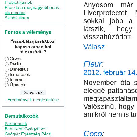
Probiotikumok
Anyósom már 
Prosztata megnagyobbodás
Liverprotectet
sls mentes
Szinbiotikum
sokkal jobb a 
látszik, hog
Fontos a véleménye
visszahúzódott.
Étrend-kiegészítőkkel
Válasz
kapcsolatban hol
tájékozódik?
Orvos
Fleur
:
Patika
Dietetikus
2012. február 14
Ismerősök
Internet
November óta s
Újságok
eléggé pattanás
megtapasztalt
Eredmények megtekintése
Valószínű, hogy 
amikről nem is tu
Bemutatkozók
Partnereink
Babi Néni Gyógyfüvei
Coco
:
Gyógyír Egészség Pécs