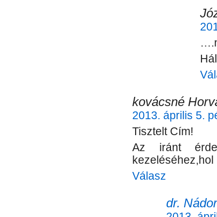
Jó
201
….n
Hál
Vál
kovácsné Horv
2013. április 5. 
Tisztelt Cím!
Az iránt érde
kezeléséhez,hol 
Válasz
dr. Nádor
2013. ápri