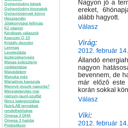
Nagyon jó a termé
Gyógynövény képek
ereket, 6hónapj
Gyógynövény kivonatok
Gyógynövények könyv
alább hagyott.
Heszperidin
Jótékonysági felhívás
Válasz
K2 vitamin
Kérdések-válaszok
Koenzim Q 10
Virág
:
Kristály dezodor
Lenmag
2012. február 14
Levelesláda
lisztérzékenység
Állandó energia
Magas koleszterin
nagyon hatásosa
csökkentése
Májvédelem
bevennem, de ha 
Manuka méz
már előző este 
Máriatövis kapszula
Mennyit igyunk naponta?
korán sokkal kön
Méregtelenítés máj
nátrium-lauril-szulfát
Válasz
Nincs kategorizálva
NutriLAB termékek
rendelhetősége
Viki
:
Omega 3 DHA
Omega 3 halolaj
2012. február 14
Prebiotikum