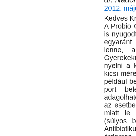
2012. máj
Kedves Kr
A Probio 
is nyugod
egyaránt.
lenne, a
Gyerekekn
nyelni a 
kicsi mér
például be
port be
adagolhat
az esetbe
miatt le
(súlyos 
Antibio