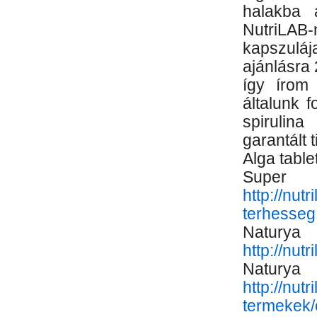
halakba a
NutriLAB
kapszuláj
ajánlásra
így írom
általunk 
spirulina
garantált 
Alga table
Su
http://nut
terhesseg
Natury
http://nut
Nat
http://nut
termekek/c