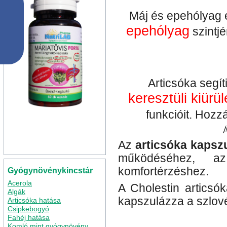
Máj és epehólyag 
epehólyag
szintj
Articsóka segí
keresztüli kiürü
funkcióit. Hozz
Á
Az
articsóka kapsz
működéséhez, az
komfortérzéshez.
Gyógynövénykincstár
Acerola
A Cholestin articsó
Algák
kapszulázza a szlové
Articsóka hatása
Csipkebogyó
Fahéj hatása
Komló mint gyógynövény