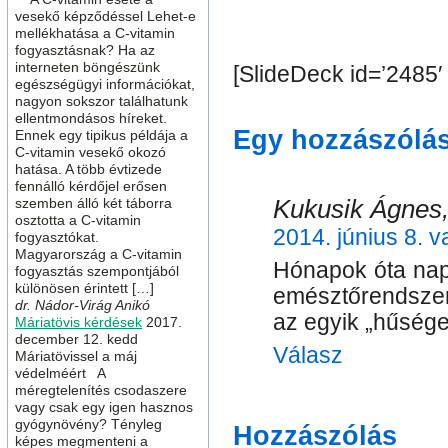
vesekő képződéssel Lehet-e
mellékhatása a C-vitamin
fogyasztásnak? Ha az
interneten böngészünk
[SlideDeck id=’2485′
egészségügyi információkat,
nagyon sokszor találhatunk
ellentmondásos híreket.
Egy hozzászólá
Ennek egy tipikus példája a
C-vitamin vesekő okozó
hatása. A több évtizede
fennálló kérdőjel erősen
Kukusik Ágnes,
szemben álló két táborra
osztotta a C-vitamin
2014. június 8. 
fogyasztókat.
Magyarország a C-vitamin
Hónapok óta napo
fogyasztás szempontjából
különösen érintett […]
emésztőrendsz
dr. Nádor-Virág Anikó
az egyik „hűsége
Máriatövis kérdések
2017.
december 12. kedd
Válasz
Máriatövissel a máj
védelméért A
méregtelenítés csodaszere
vagy csak egy igen hasznos
gyógynövény? Tényleg
Hozzászólás
képes megmenteni a