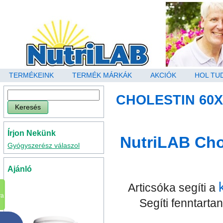
TERMÉKEINK
TERMÉK MÁRKÁK
AKCIÓK
HOL TU
CHOLESTIN 60X
Írjon Nekünk
NutriLAB Cho
Gyógyszerész válaszol
Ajánló
Articsóka segíti a
va
Segíti fenntartan