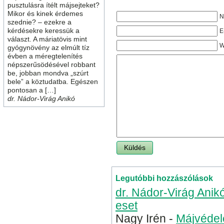
pusztulásra ítélt májsejteket?
Mikor és kinek érdemes
N
szednie? – ezekre a
kérdésekre keressük a
E
választ. A máriatövis mint
W
gyógynövény az elmúlt tíz
évben a méregtelenítés
népszerűsödésével robbant
be, jobban mondva „szúrt
bele” a köztudatba. Egészen
pontosan a […]
dr. Nádor-Virág Anikó
Legutóbbi hozzászólások
dr. Nádor-Virág Anik
eset
Nagy Irén
-
Májvédel