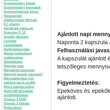
Gyógynövény képek
Gyógynövény kivonatok
Gyógynövények könyv
Heszperidin
Jótékonysági felhívás
K2 vitamin
Kérdések-válaszok
Koenzim Q 10
Ajánlott napi menn
Kristály dezodor
Lenmag
Naponta 2 kapszula a
Levelesláda
lisztérzékenység
Felhasználási javas
Magas koleszterin
csökkentése
A kapszulát ajánlott 
Májvédelem
tetszőleges mennyis
Manuka méz
Máriatövis kapszula
Mennyit igyunk naponta?
Méregtelenítés máj
Figyelmeztetés:
nátrium-lauril-szulfát
Nincs kategorizálva
Epeköves és epekő
NutriLAB termékek
rendelhetősége
ajánlott.
Omega 3 DHA
Omega 3 halolaj
Prebiotikum