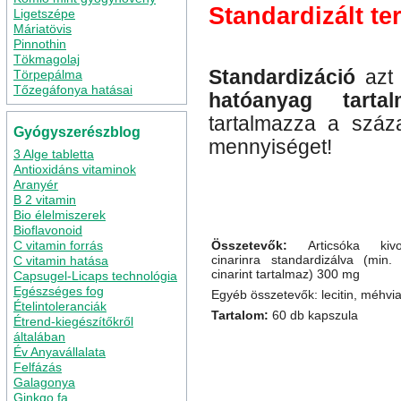
Standardizált te
Ligetszépe
Máriatövis
Pinnothin
Tökmagolaj
Standardizáció
azt 
Törpepálma
Tőzegáfonya hatásai
hatóanyag tartal
tartalmazza a szá
Gyógyszerészblog
mennyiséget!
3 Alge tabletta
Antioxidáns vitaminok
Aranyér
B 2 vitamin
Bio élelmiszerek
Bioflavonoid
C vitamin forrás
Összetevők:
Articsóka kivo
cinarinra standardizálva (min
C vitamin hatása
cinarint tartalmaz) 300 mg
Capsugel-Licaps technológia
Egészséges fog
Egyéb összetevők: lecitin, méhvi
Ételintoleranciák
Tartalom:
60 db kapszula
Étrend-kiegészítőkről
általában
Év Anyavállalata
Felfázás
Galagonya
Ginkgo fa