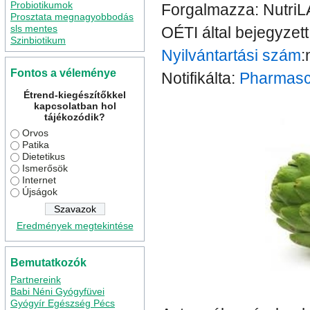
Probiotikumok
Forgalmazza: NutriL
Prosztata megnagyobbodás
sls mentes
OÉTI által bejegyzett
Szinbiotikum
Nyilvántartási szám
:
Fontos a véleménye
Notifikálta:
Pharmasc
Étrend-kiegészítőkkel
kapcsolatban hol
tájékozódik?
Orvos
Patika
Dietetikus
Ismerősök
Internet
Újságok
Eredmények megtekintése
Bemutatkozók
Partnereink
Babi Néni Gyógyfüvei
Gyógyír Egészség Pécs