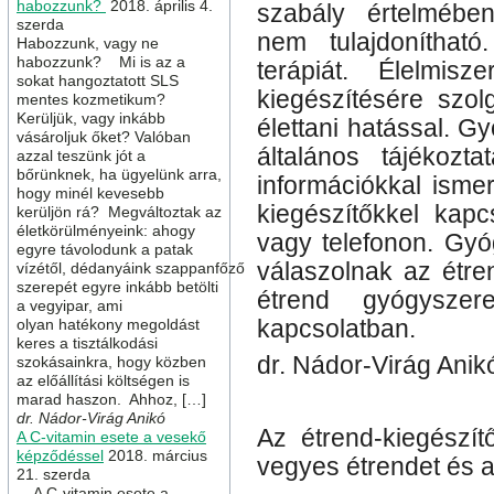
habozzunk?
2018. április 4.
szabály értelmében
szerda
nem tulajdoníthat
Habozzunk, vagy ne
habozzunk? Mi is az a
terápiát. Élelmis
sokat hangoztatott SLS
kiegészítésére szolg
mentes kozmetikum?
Kerüljük, vagy inkább
élettani hatással. 
vásároljuk őket? Valóban
általános tájékozt
azzal teszünk jót a
bőrünknek, ha ügyelünk arra,
információkkal isme
hogy minél kevesebb
kiegészítőkkel kapc
kerüljön rá? Megváltoztak az
életkörülményeink: ahogy
vagy telefonon. Gyó
egyre távolodunk a patak
válaszolnak az étren
vízétől, dédanyáink szappanfőző
szerepét egyre inkább betölti
étrend gyógyszere
a vegyipar, ami
kapcsolatban.
olyan hatékony megoldást
keres a tisztálkodási
dr. Nádor-Virág Ani
szokásainkra, hogy közben
az előállítási költségen is
marad haszon. Ahhoz, […]
dr. Nádor-Virág Anikó
Az étrend-kiegészít
A C-vitamin esete a vesekő
képződéssel
2018. március
vegyes étrendet és 
21. szerda
A C-vitamin esete a