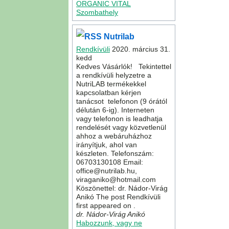
ORGANIC VITAL
Szombathely
Nutrilab
Rendkívüli
2020. március 31.
kedd
Kedves Vásárlók! Tekintettel
a rendkívüli helyzetre a
NutriLAB termékekkel
kapcsolatban kérjen
tanácsot telefonon (9 órától
délután 6-ig). Interneten
vagy telefonon is leadhatja
rendelését vagy közvetlenül
ahhoz a webáruházhoz
irányítjuk, ahol van
készleten. Telefonszám:
06703130108 Email:
office@nutrilab.hu,
viraganiko@hotmail.com
Köszönettel: dr. Nádor-Virág
Anikó The post Rendkívüli
first appeared on .
dr. Nádor-Virág Anikó
Habozzunk, vagy ne