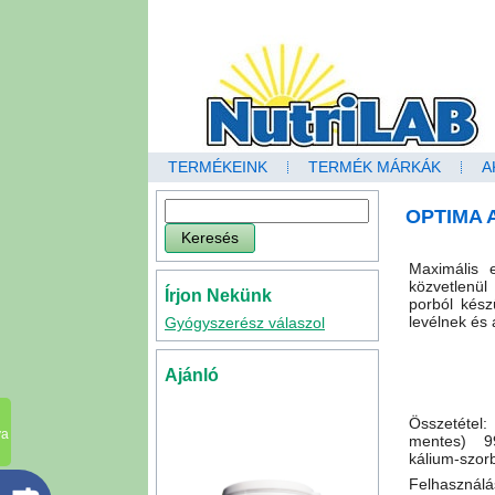
TERMÉKEINK
TERMÉK MÁRKÁK
A
OPTIMA Al
Maximális 
közvetlenü
Írjon Nekünk
porból kész
levélnek és 
Gyógyszerész válaszol
Ajánló
Összetétel
va
mentes) 99
kálium-szorb
Felhasználás