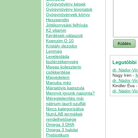
Gyógynövény képek
Gyógynövény kivonatok
Gyógynövények könyv
Heszperidin
Jótékonysági felhívás
K2 vitamin
Kérdések-válaszok
Koenzim Q 10
Kristály dezodor
Lenmag
Levelesláda
lisztérzékenység
Legutóbbi
Magas koleszterin
dr. Nádor-Vi
csökkentése
Nagy Irén
-
M
Májvédelem
dr. Nádor-Vi
Manuka méz
Kindler Éva
Máriatövis kapszula
dr. Nádor-Vi
Mennyit igyunk naponta?
Méregtelenítés máj
nátrium-lauril-szulfát
Nincs kategorizálva
NutriLAB termékek
rendelhetősége
Omega 3 DHA
Omega 3 halolaj
Prebiotikum