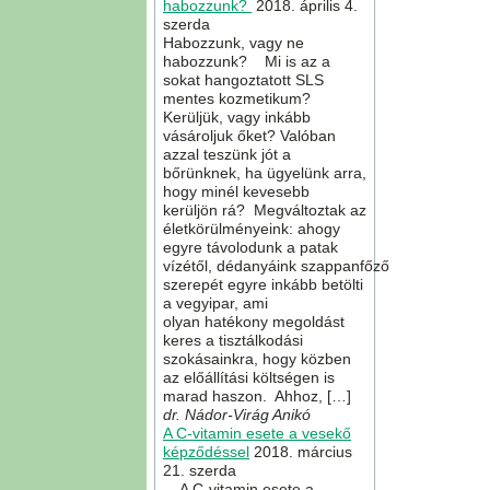
habozzunk?
2018. április 4.
szerda
Habozzunk, vagy ne
habozzunk? Mi is az a
sokat hangoztatott SLS
mentes kozmetikum?
Kerüljük, vagy inkább
vásároljuk őket? Valóban
azzal teszünk jót a
bőrünknek, ha ügyelünk arra,
hogy minél kevesebb
kerüljön rá? Megváltoztak az
életkörülményeink: ahogy
egyre távolodunk a patak
vízétől, dédanyáink szappanfőző
szerepét egyre inkább betölti
a vegyipar, ami
olyan hatékony megoldást
keres a tisztálkodási
szokásainkra, hogy közben
az előállítási költségen is
marad haszon. Ahhoz, […]
dr. Nádor-Virág Anikó
A C-vitamin esete a vesekő
képződéssel
2018. március
21. szerda
A C-vitamin esete a