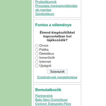
Probiotikumok
Prosztata megnagyobbodás
sls mentes
Szinbiotikum
Fontos a véleménye
Étrend-kiegészítőkkel
kapcsolatban hol
tájékozódik?
Orvos
Patika
Dietetikus
Ismerősök
Internet
Újságok
Eredmények megtekintése
Bemutatkozók
Partnereink
Babi Néni Gyógyfüvei
Gyógyír Egészség Pécs