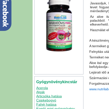
Javasoljuk,
levet fogya
mérőedényt
Az aloe it
palackból.
elkeverhető.
Használat el
A készítmény
A terméket g
Felnyitás ut
Terméket ne
Aloe ital eg
befolyásolja
Lejárati idő
Származási o
Gyógynövénykincstár
Forgalmazza:
Acerola
www.nutrilab
Algák
Articsóka hatása
Csipkebogyó
Fahéj hatása
Komló mint gyógynövény