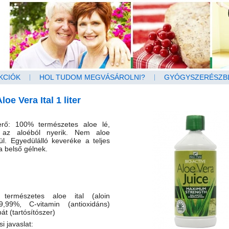
KCIÓK
HOL TUDOM MEGVÁSÁROLNI?
GYÓGYSZERÉSZB
oe Vera Ital 1 liter
erő: 100% természetes aloe lé,
l az aloéból nyerik. Nem aloe
ül. Egyedülálló keveréke a teljes
a belső gélnek.
: természetes aloe ital (aloin
,99%, C-vitamin (antioxidáns)
át (tartósítószer)
i javaslat: