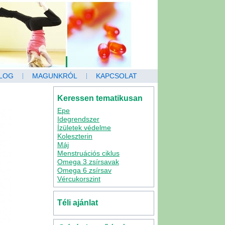
LOG
MAGUNKRÓL
KAPCSOLAT
Keressen tematikusan
Epe
Idegrendszer
Ízületek védelme
Koleszterin
Máj
Menstruációs ciklus
Omega 3 zsírsavak
Omega 6 zsírsav
Vércukorszint
Téli ajánlat