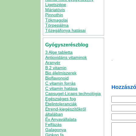
Ligetszépe
Máriatövis
Pinnothin
Tökmagolaj
Törpepálma
Tőzegáfonya hatásai
Gyógyszerészblog
3 Alge tabletta
Antioxidáns vitaminok
.
Aranyér
B 2 vitamin
Bio élelmiszerek
Bioflavonoid
C vitamin forrás
Hozzászó
C vitamin hatása
Capsugel-Licaps technológia
Egészséges fog
Ételintoleranciák
Étrend-kiegészítőkről
általában
Év Anyavállalata
Felfázás
Galagonya
Ginkgo fa