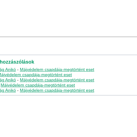
 hozzászólások
rág Anikó
-
Májvédelem csapdája-megtörtént eset
ájvédelem csapdája-megtörtént eset
rág Anikó
-
Májvédelem csapdája-megtörtént eset
-
Májvédelem csapdája-megtörtént eset
rág Anikó
-
Májvédelem csapdája-megtörtént eset