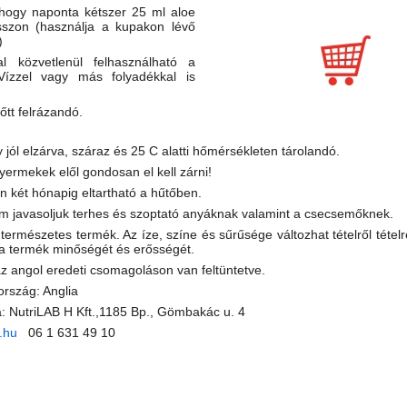
 hogy naponta kétszer 25 ml aloe
sszon (használja a kupakon lévő
)
al közvetlenül felhasználható a
 Vízzel vagy más folyadékkal is
őtt felrázandó.
 jól elzárva, száraz és 25 C alatti hőmérsékleten tárolandó.
yermekek elől gondosan el kell zárni!
án két hónapig eltartható a hűtőben.
m javasoljuk terhes és szoptató anyáknak valamint a csecsemőknek.
y természetes termék. Az íze, színe és sűrűsége változhat tételről téte
 a termék minőségét és erősségét.
 az angol eredeti csomagoláson van feltüntetve.
rszág: Anglia
 NutriLAB H Kft.,1185 Bp., Gömbakác u. 4
.hu
06 1 631 49 10