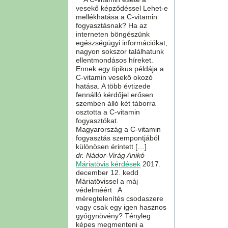
vesekő képződéssel Lehet-e
mellékhatása a C-vitamin
fogyasztásnak? Ha az
interneten böngészünk
egészségügyi információkat,
nagyon sokszor találhatunk
ellentmondásos híreket.
Ennek egy tipikus példája a
C-vitamin vesekő okozó
hatása. A több évtizede
fennálló kérdőjel erősen
szemben álló két táborra
osztotta a C-vitamin
fogyasztókat.
Magyarország a C-vitamin
fogyasztás szempontjából
különösen érintett […]
dr. Nádor-Virág Anikó
Máriatövis kérdések
2017.
december 12. kedd
Máriatövissel a máj
védelméért A
méregtelenítés csodaszere
vagy csak egy igen hasznos
gyógynövény? Tényleg
képes megmenteni a