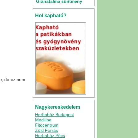
Gránátalma sűrítmény
500ml
Hol kapható?
lre, de ez nem
Nagykereskedelem
Herbaház Budapest
Mediline
Fitocentrum
Zöld Forrás
Herbaház Pécs