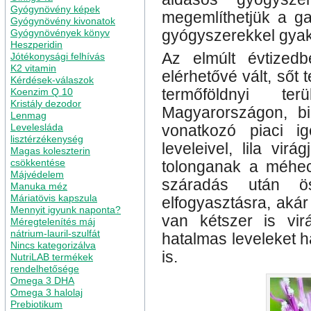
Gyógynövény képek
megemlíthetjük a ga
Gyógynövény kivonatok
Gyógynövények könyv
gyógyszerekkel gyakor
Heszperidin
Az elmúlt évtized
Jótékonysági felhívás
K2 vitamin
elérhetővé vált, sőt 
Kérdések-válaszok
Koenzim Q 10
termőföldnyi te
Kristály dezodor
Magyarországon, bi
Lenmag
Levelesláda
vonatkozó piaci ig
lisztérzékenység
leveleivel, lila vir
Magas koleszterin
csökkentése
tolonganak a méhecs
Májvédelem
száradás után ös
Manuka méz
Máriatövis kapszula
elfogyasztásra, aká
Mennyit igyunk naponta?
van kétszer is vi
Méregtelenítés máj
nátrium-lauril-szulfát
hatalmas leveleket ha
Nincs kategorizálva
is.
NutriLAB termékek
rendelhetősége
Omega 3 DHA
Omega 3 halolaj
Prebiotikum