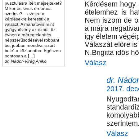
Kérdésem hogy a
pusztulásra ítélt májsejteket?
Mikor és kinek érdemes
ételemhez is ha
szednie? – ezekre a
kérdésekre keressük a
Nem iszom de ol
választ. A máriatövis mint
a májra negativa
gyógynövény az elmúlt tíz
évben a méregtelenítés
igy életem végéig
népszerűsödésével robbant
Válaszát elöre i
be, jobban mondva „szúrt
bele” a köztudatba. Egészen
N.Brigitta idős h
pontosan a […]
dr. Nádor-Virág Anikó
Válasz
dr. Nádor
2017. dec
Nyugodta
standardi
komolya
szerintem
Válasz