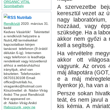
ORGANIC VITAL
Szombathely
A szervezetbe be
keresztül vezet az ú
Nutrilab
nagy laboratórium,
Rendkívüli
2020. március 31.
hozzáad, vagy épp
kedd
szüksége. Ha a labor
Kedves Vásárlók! Tekintettel
a rendkívüli helyzetre a
akkor nem győzi a mu
NutriLAB termékekkel
kell a segítség.
kapcsolatban kérjen
tanácsot telefonon (9 órától
Ha vérvételre megy
délután 6-ig). Interneten
vagy telefonon is leadhatja
akkor ott világos
rendelését vagy közvetlenül
vagyunk. Az orvos 4
ahhoz a webáruházhoz
irányítjuk, ahol van
máj állapotára (GOT,
készleten. Telefonszám:
06703130108 Email:
e a máj méregtele
office@nutrilab.hu,
Ilyenkor jó, ha van a
viraganiko@hotmail.com
Köszönettel: dr. Nádor-Virág
Persze sokan hivatk
Anikó The post Rendkívüli
first appeared on .
teát, és nem javul a
dr. Nádor-Virág Anikó
kis kémia. A máriat
Habozzunk, vagy ne