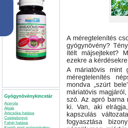
A méregtelenítés cs
gyógynövény? Tény
ítélt májsejteket?
ezekre a kérdésekre 
A máriatövis mint
méregtelenítés né
mondva „szúrt bele
máriatövis magjáról,
Gyógynövénykincstár
szó. Az apró barna
Acerola
ki. Van, aki elrágja
Algák
Articsóka hatása
kapszulás változa
Csipkebogyó
fogyasztása bizon
Fahéj hatása
Komló mint gyógynövény