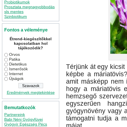
Probiotikumok
Prosztata megnagyobbodás
sls mentes
Szinbiotikum
Fontos a véleménye
Étrend-kiegészítőkkel
kapcsolatban hol
tájékozódik?
Orvos
Patika
Dietetikus
Térjünk át egy kicsit
Ismerősök
képbe a máriatövis?
Internet
Újságok
amit másképp nem is
hogy a máriatövis 
Eredmények megtekintése
hemzsegő szervezetü
egyszerűen hang
Bemutatkozók
gyógynövény vagy an
Partnereink
támogatni tudja a m
Babi Néni Gyógyfüvei
Gyógyír Egészség Pécs
májat.