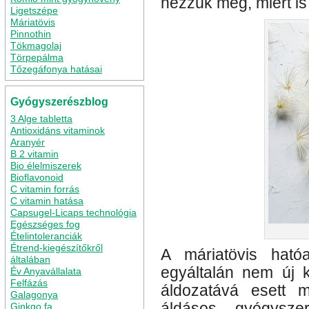
nézzük meg, miért is
Ligetszépe
Máriatövis
Pinnothin
Tökmagolaj
Törpepálma
Tőzegáfonya hatásai
Gyógyszerészblog
3 Alge tabletta
Antioxidáns vitaminok
Aranyér
B 2 vitamin
Bio élelmiszerek
Bioflavonoid
C vitamin forrás
C vitamin hatása
Capsugel-Licaps technológia
Egészséges fog
Ételintoleranciák
Étrend-kiegészítőkről
A máriatövis ható
általában
egyáltalán nem új k
Év Anyavállalata
Felfázás
áldozatává esett m
Galagonya
áldásos gyógysze
Ginkgo fa