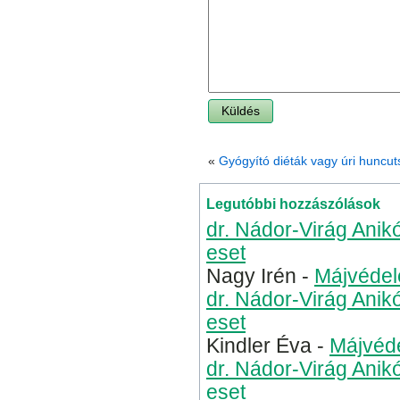
«
Gyógyító diéták vagy úri huncu
Legutóbbi hozzászólások
dr. Nádor-Virág Anik
eset
Nagy Irén
-
Májvédel
dr. Nádor-Virág Anik
eset
Kindler Éva
-
Májvéde
dr. Nádor-Virág Anik
eset