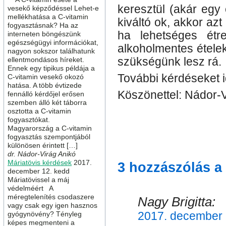
keresztül (akár egy
vesekő képződéssel Lehet-e
mellékhatása a C-vitamin
kiváltó ok, akkor azt
fogyasztásnak? Ha az
ha lehetséges étre
interneten böngészünk
egészségügyi információkat,
alkoholmentes ételek
nagyon sokszor találhatunk
ellentmondásos híreket.
szükségünk lesz rá.
Ennek egy tipikus példája a
További kérdéseket 
C-vitamin vesekő okozó
hatása. A több évtizede
Köszönettel: Nádor-V
fennálló kérdőjel erősen
szemben álló két táborra
osztotta a C-vitamin
fogyasztókat.
Kategória
Májvédelem
,
Már
Magyarország a C-vitamin
fogyasztás szempontjából
mária tövis
máriatövis
mére
különösen érintett […]
dr. Nádor-Virág Anikó
Máriatövis kérdések
2017.
3 hozzászólás a
december 12. kedd
Máriatövissel a máj
védelméért A
méregtelenítés csodaszere
Nagy Brigitta:
vagy csak egy igen hasznos
gyógynövény? Tényleg
2017. december 1
képes megmenteni a