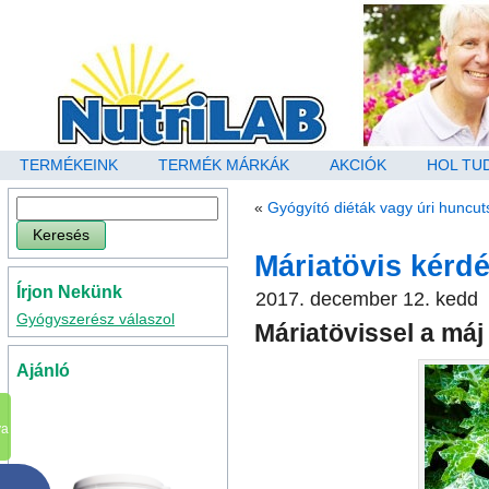
TERMÉKEINK
TERMÉK MÁRKÁK
AKCIÓK
HOL TU
«
Gyógyító diéták vagy úri huncu
Máriatövis kérd
Írjon Nekünk
2017. december 12. kedd
Gyógyszerész válaszol
Máriatövissel a máj
Ajánló
va