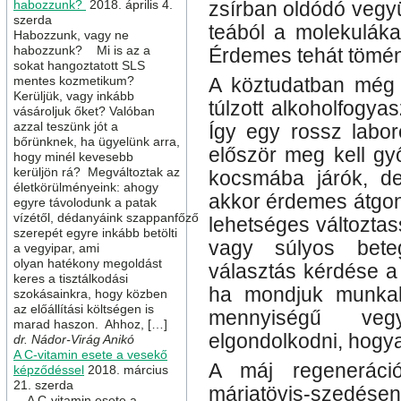
habozzunk?
2018. április 4.
zsírban oldódó vegyü
szerda
teából a molekuláka
Habozzunk, vagy ne
habozzunk? Mi is az a
Érdemes tehát tömén
sokat hangoztatott SLS
mentes kozmetikum?
A köztudatban még 
Kerüljük, vagy inkább
túlzott alkoholfogya
vásároljuk őket? Valóban
azzal teszünk jót a
Így egy rossz labor
bőrünknek, ha ügyelünk arra,
először meg kell g
hogy minél kevesebb
kerüljön rá? Megváltoztak az
kocsmába járók, d
életkörülményeink: ahogy
akkor érdemes átgond
egyre távolodunk a patak
vízétől, dédanyáink szappanfőző
lehetséges változtass
szerepét egyre inkább betölti
vagy súlyos bete
a vegyipar, ami
olyan hatékony megoldást
választás kérdése a
keres a tisztálkodási
ha mondjuk munkahe
szokásainkra, hogy közben
az előállítási költségen is
mennyiségű vegy
marad haszon. Ahhoz, […]
elgondolkodni, hogy
dr. Nádor-Virág Anikó
A C-vitamin esete a vesekő
A máj regeneráció
képződéssel
2018. március
21. szerda
máriatövis-szedése
A C-vitamin esete a