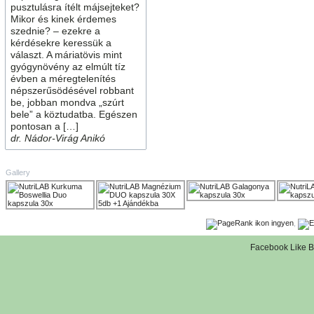
pusztulásra ítélt májsejteket?
Mikor és kinek érdemes
szednie? – ezekre a
kérdésekre keressük a
választ. A máriatövis mint
gyógynövény az elmúlt tíz
évben a méregtelenítés
népszerűsödésével robbant
be, jobban mondva „szúrt
bele” a köztudatba. Egészen
pontosan a […]
dr. Nádor-Virág Anikó
Gallery
,
Facebook Like B