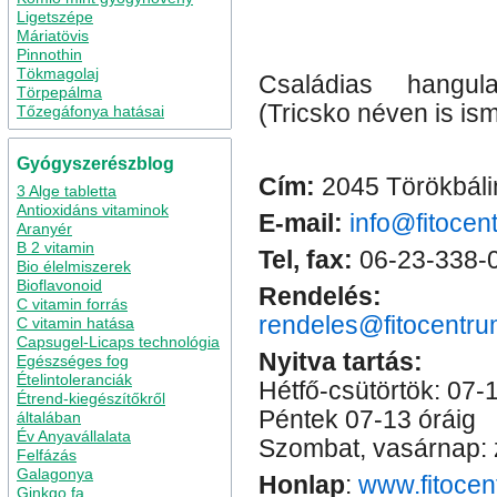
Ligetszépe
Máriatövis
Pinnothin
Tökmagolaj
Családias hangul
Törpepálma
(Tricsko néven is ism
Tőzegáfonya hatásai
Gyógyszerészblog
Cím:
2045 Törökbálin
3 Alge tabletta
Antioxidáns vitaminok
E-mail:
info@fitocen
Aranyér
B 2 vitamin
Tel, fax:
06-23-338-
Bio élelmiszerek
Bioflavonoid
Rendelés:
C vitamin forrás
rendeles@fitocentru
C vitamin hatása
Capsugel-Licaps technológia
Nyitva tartás:
Egészséges fog
Ételintoleranciák
Hétfő-csütörtök: 07-
Étrend-kiegészítőkről
Péntek 07-13 óráig
általában
Év Anyavállalata
Szombat, vasárnap: 
Felfázás
Galagonya
Honlap
:
www.fitocen
Ginkgo fa