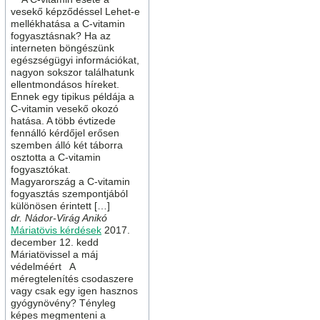
vesekő képződéssel Lehet-e
mellékhatása a C-vitamin
fogyasztásnak? Ha az
interneten böngészünk
egészségügyi információkat,
nagyon sokszor találhatunk
ellentmondásos híreket.
Ennek egy tipikus példája a
C-vitamin vesekő okozó
hatása. A több évtizede
fennálló kérdőjel erősen
szemben álló két táborra
osztotta a C-vitamin
fogyasztókat.
Magyarország a C-vitamin
fogyasztás szempontjából
különösen érintett […]
dr. Nádor-Virág Anikó
Máriatövis kérdések
2017.
december 12. kedd
Máriatövissel a máj
védelméért A
méregtelenítés csodaszere
vagy csak egy igen hasznos
gyógynövény? Tényleg
képes megmenteni a