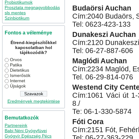
Probiotikumok
Budaörsi Auchan
Prosztata megnagyobbodás
sls mentes
Cím:2040 Budaörs, S
Szinbiotikum
Tel: 0623-423-133
Fontos a véleménye
Dunakeszi Auchan
Cím:2120 Dunakeszi
Étrend-kiegészítőkkel
kapcsolatban hol
Tel: 06-27-887-606
tájékozódik?
Orvos
Maglódi Auchan
Patika
Cím:2234 Maglód, Es
Dietetikus
Ismerősök
Tel. 06-29-814-076
Internet
Újságok
Westend City Cent
Cím:1061 Váci út 1-3
Eredmények megtekintése
8./
Te: 06-1-330-5874
Bemutatkozók
Fóti Cora
Partnereink
Cím:2151 Fót, Fehérk
Babi Néni Gyógyfüvei
Gyógyír Egészség Pécs
Tel: 06-27-363-229