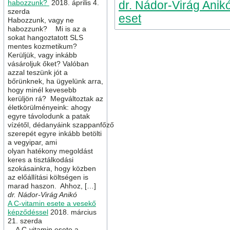
habozzunk?
2018. április 4.
dr. Nádor-Virág Anik
szerda
eset
Habozzunk, vagy ne
habozzunk? Mi is az a
sokat hangoztatott SLS
mentes kozmetikum?
Kerüljük, vagy inkább
vásároljuk őket? Valóban
azzal teszünk jót a
bőrünknek, ha ügyelünk arra,
hogy minél kevesebb
kerüljön rá? Megváltoztak az
életkörülményeink: ahogy
egyre távolodunk a patak
vízétől, dédanyáink szappanfőző
szerepét egyre inkább betölti
a vegyipar, ami
olyan hatékony megoldást
keres a tisztálkodási
szokásainkra, hogy közben
az előállítási költségen is
marad haszon. Ahhoz, […]
dr. Nádor-Virág Anikó
A C-vitamin esete a vesekő
képződéssel
2018. március
21. szerda
A C-vitamin esete a