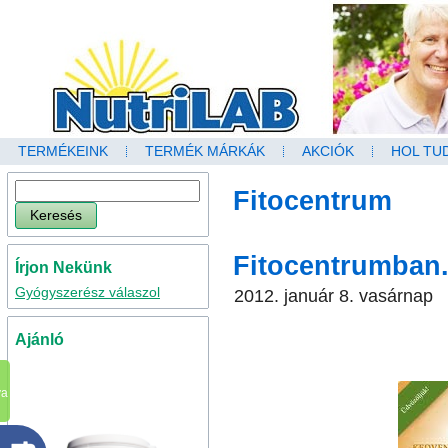
TERMÉKEINK
TERMÉK MÁRKÁK
AKCIÓK
HOL TU
Fitocentrum
Fitocentrumban. 
Írjon Nekünk
Gyógyszerész válaszol
2012. január 8. vasárnap
Ajánló
va