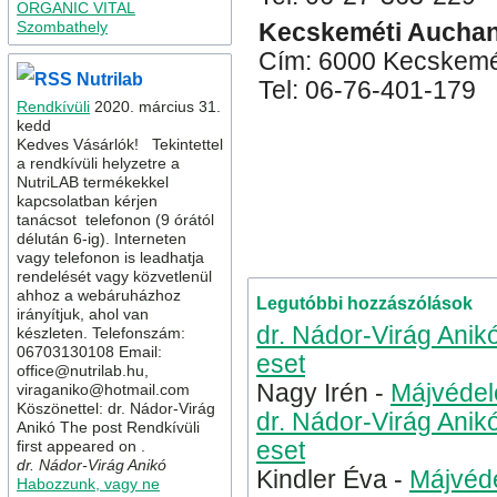
ORGANIC VITAL
Szombathely
Kecskeméti Aucha
Cím: 6000 Kecskemét
Nutrilab
Tel: 06-76-401-179
Rendkívüli
2020. március 31.
kedd
Kedves Vásárlók! Tekintettel
a rendkívüli helyzetre a
NutriLAB termékekkel
Kategória
Fitocentrum
,
Nut
kapcsolatban kérjen
tanácsot telefonon (9 órától
diszkont áruház
fitocentru
délután 6-ig). Interneten
hozzászólás »
vagy telefonon is leadhatja
rendelését vagy közvetlenül
ahhoz a webáruházhoz
Legutóbbi hozzászólások
irányítjuk, ahol van
dr. Nádor-Virág Anik
készleten. Telefonszám:
06703130108 Email:
eset
office@nutrilab.hu,
Nagy Irén
-
Májvédel
viraganiko@hotmail.com
Köszönettel: dr. Nádor-Virág
dr. Nádor-Virág Anik
Anikó The post Rendkívüli
first appeared on .
eset
dr. Nádor-Virág Anikó
Kindler Éva
-
Májvéde
Habozzunk, vagy ne