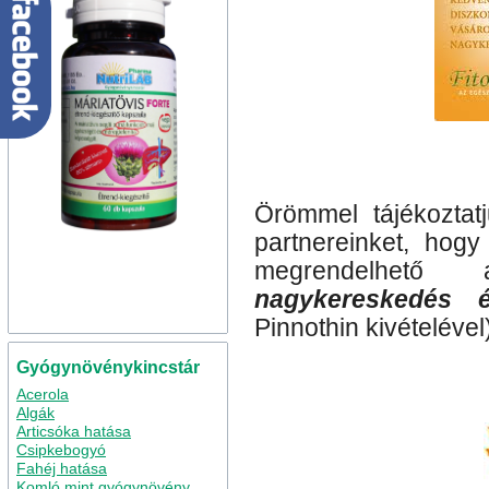
Örömmel tájékoztat
partnereinket, hog
megrendelhető 
nagykereskedés 
Pinnothin kivételével
Gyógynövénykincstár
Acerola
Algák
Articsóka hatása
Csipkebogyó
Fahéj hatása
Komló mint gyógynövény