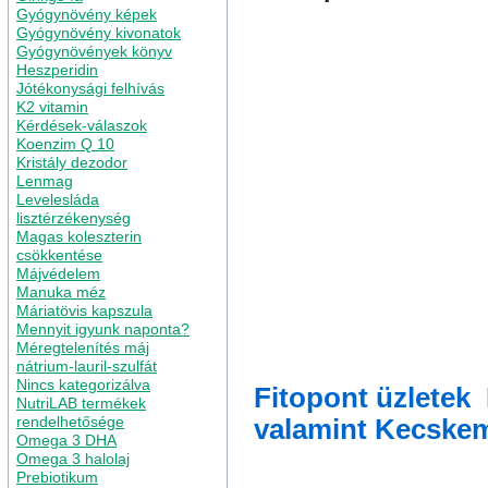
Gyógynövény képek
Gyógynövény kivonatok
Gyógynövények könyv
Heszperidin
Jótékonysági felhívás
K2 vitamin
Kérdések-válaszok
Koenzim Q 10
Kristály dezodor
Lenmag
Levelesláda
lisztérzékenység
Magas koleszterin
csökkentése
Májvédelem
Manuka méz
Máriatövis kapszula
Mennyit igyunk naponta?
Méregtelenítés máj
nátrium-lauril-szulfát
Nincs kategorizálva
Fitopont üzletek
NutriLAB termékek
rendelhetősége
valamint Kecske
Omega 3 DHA
Omega 3 halolaj
Prebiotikum