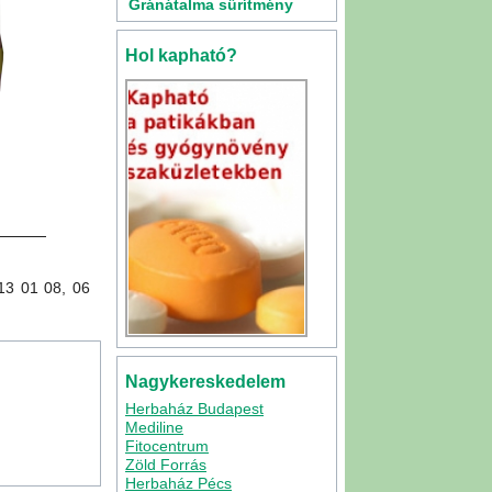
Gránátalma sűrítmény
500ml
Hol kapható?
3 01 08, 06
Nagykereskedelem
Herbaház Budapest
Mediline
Fitocentrum
Zöld Forrás
Herbaház Pécs