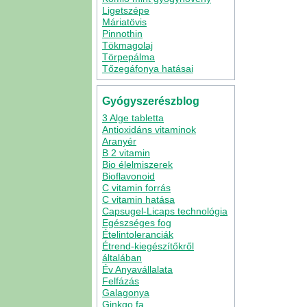
Ligetszépe
Máriatövis
Pinnothin
Tökmagolaj
Törpepálma
Tőzegáfonya hatásai
Gyógyszerészblog
3 Alge tabletta
Antioxidáns vitaminok
Aranyér
B 2 vitamin
Bio élelmiszerek
Bioflavonoid
C vitamin forrás
C vitamin hatása
Capsugel-Licaps technológia
Egészséges fog
Ételintoleranciák
Étrend-kiegészítőkről
általában
Év Anyavállalata
Felfázás
Galagonya
Ginkgo fa