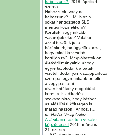
habozzunk?
2018. április 4.
szerda
Habozzunk, vagy ne
habozzunk? Mi is az a
sokat hangoztatott SLS
mentes kozmetikum?
Kerüljük, vagy inkább
vásároljuk őket? Valóban
azzal teszünk jót a
bőrünknek, ha ügyelünk arra,
hogy minél kevesebb
kerüljön rá? Megváltoztak az
életkörülményeink: ahogy
egyre távolodunk a patak
vízétől, dédanyáink szappanfőző
szerepét egyre inkább betölti
a vegyipar, ami
olyan hatékony megoldást
keres a tisztálkodási
szokásainkra, hogy közben
az előállítási költségen is
marad haszon. Ahhoz, […]
dr. Nádor-Virág Anikó
A C-vitamin esete a vesekő
képződéssel
2018. március
21. szerda
A C-vitamin esete a