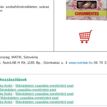
lás: szobahőmérsékleten, száraz
en
ország: MATIK, Szlovénia
: NutriLAB H Kft.,1185 Bp., Gömbakác u. 4
www.nutrilab.hu
06 70 31
 hozzászólások
rág Anikó
-
Májvédelem csapdája-megtörtént eset
ájvédelem csapdája-megtörtént eset
rág Anikó
-
Májvédelem csapdája-megtörtént eset
-
Májvédelem csapdája-megtörtént eset
rág Anikó
-
Májvédelem csapdája-megtörtént eset