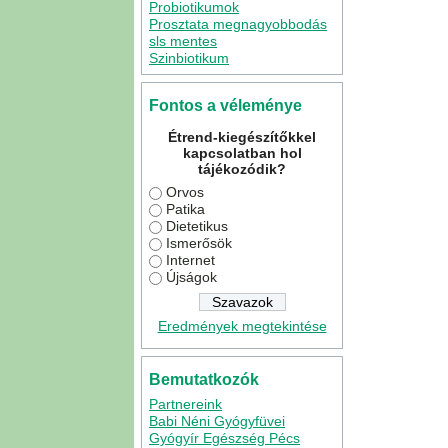
Probiotikumok
Prosztata megnagyobbodás
sls mentes
Szinbiotikum
Fontos a véleménye
Étrend-kiegészítőkkel
kapcsolatban hol
tájékozódik?
Orvos
Patika
Dietetikus
Ismerősök
Internet
Újságok
Eredmények megtekintése
Bemutatkozók
Partnereink
Babi Néni Gyógyfüvei
Gyógyír Egészség Pécs