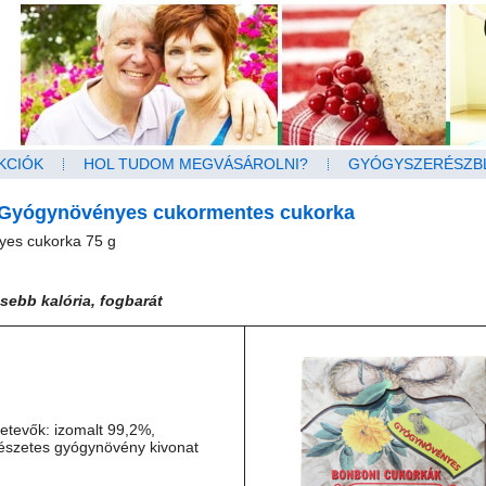
KCIÓK
HOL TUDOM MEGVÁSÁROLNI?
GYÓGYSZERÉSZB
Gyógynövényes cukormentes cukorka
es cukorka 75 g
sebb kalória, fogbarát
etevők: izomalt 99,2%,
észetes gyógynövény kivonat