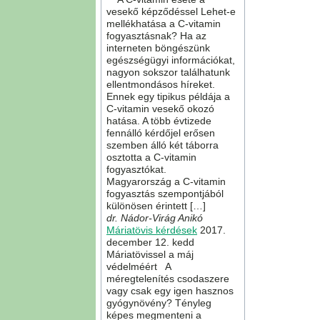
vesekő képződéssel Lehet-e
mellékhatása a C-vitamin
fogyasztásnak? Ha az
interneten böngészünk
egészségügyi információkat,
nagyon sokszor találhatunk
ellentmondásos híreket.
Ennek egy tipikus példája a
C-vitamin vesekő okozó
hatása. A több évtizede
fennálló kérdőjel erősen
szemben álló két táborra
osztotta a C-vitamin
fogyasztókat.
Magyarország a C-vitamin
fogyasztás szempontjából
különösen érintett […]
dr. Nádor-Virág Anikó
Máriatövis kérdések
2017.
december 12. kedd
Máriatövissel a máj
védelméért A
méregtelenítés csodaszere
vagy csak egy igen hasznos
gyógynövény? Tényleg
képes megmenteni a