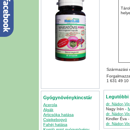
Táro
hely
Származási 
Forgalmazza
1 631 49 10
Legutóbbi
Gyógynövénykincstár
dr. Nádor-Vi
Acerola
Nagy Irén
-
M
Algák
dr. Nádor-Vi
Articsóka hatása
Kindler Éva
Csipkebogyó
dr. Nádor-Vi
Fahéj hatása
Komló mint gyógynövény