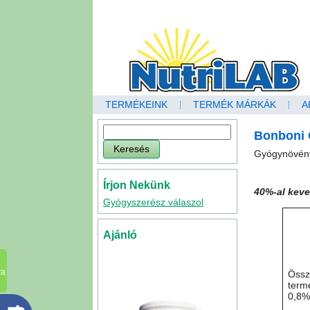
TERMÉKEINK
TERMÉK MÁRKÁK
A
Bonboni 
Gyógynövény
Írjon Nekünk
40%-al keve
Gyógyszerész válaszol
Ajánló
va
Össz
term
0,8%