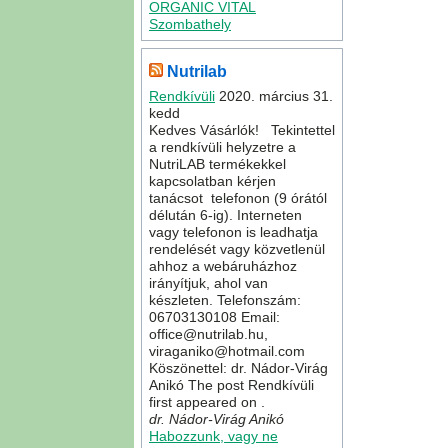
ORGANIC VITAL
Szombathely
Nutrilab
Rendkívüli
2020. március 31.
kedd
Kedves Vásárlók! Tekintettel
a rendkívüli helyzetre a
NutriLAB termékekkel
kapcsolatban kérjen
tanácsot telefonon (9 órától
délután 6-ig). Interneten
vagy telefonon is leadhatja
rendelését vagy közvetlenül
ahhoz a webáruházhoz
irányítjuk, ahol van
készleten. Telefonszám:
06703130108 Email:
office@nutrilab.hu,
viraganiko@hotmail.com
Köszönettel: dr. Nádor-Virág
Anikó The post Rendkívüli
first appeared on .
dr. Nádor-Virág Anikó
Habozzunk, vagy ne