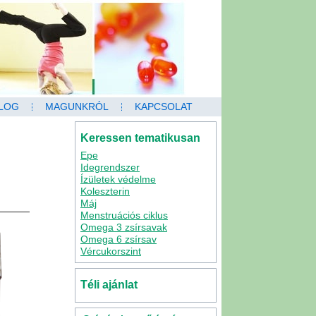
LOG
MAGUNKRÓL
KAPCSOLAT
Keressen tematikusan
Epe
Idegrendszer
Ízületek védelme
Koleszterin
Máj
Menstruációs ciklus
Omega 3 zsírsavak
Omega 6 zsírsav
Vércukorszint
Téli ajánlat