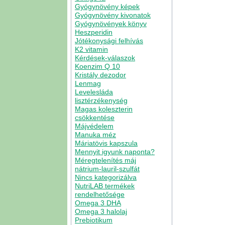
Gyógynövény képek
Gyógynövény kivonatok
Gyógynövények könyv
Heszperidin
Jótékonysági felhívás
K2 vitamin
Kérdések-válaszok
Koenzim Q 10
Kristály dezodor
Lenmag
Levelesláda
lisztérzékenység
Magas koleszterin
csökkentése
Májvédelem
Manuka méz
Máriatövis kapszula
Mennyit igyunk naponta?
Méregtelenítés máj
nátrium-lauril-szulfát
Nincs kategorizálva
NutriLAB termékek
rendelhetősége
Omega 3 DHA
Omega 3 halolaj
Prebiotikum