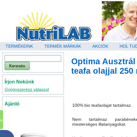
TERMÉKEINK
TERMÉK MÁRKÁK
AKCIÓK
HOL TU
Optima Ausztrál
teafa olajjal 250
Írjon Nekünk
Gyógyszerész válaszol
Ajánló
100% bio teafaolajat tartalmaz.
Nem tartalmaz parabéne
va
mesterséges illatanyagokat.