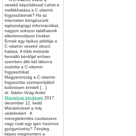
vesekő képződéssel Lehet-e
mellékhatása a C-vitamin
fogyasztásnak? Ha az
interneten böngészünk
egészségügyi információkat,
nagyon sokszor találhatunk
ellentmondásos híreket.
Ennek egy tipikus példája a
C-vitamin vesekő okozó
hatása. A több évtizede
fennálló kérdőjel erősen
szemben álló két táborra
osztotta a C-vitamin
fogyasztókat.
Magyarország a C-vitamin
fogyasztás szempontjából
különösen érintett […]
dr. Nádor-Virág Anikó
Máriatövis kérdések
2017.
december 12. kedd
Máriatövissel a máj
védelméért A
méregtelenítés csodaszere
vagy csak egy igen hasznos
gyógynövény? Tényleg
képes megmenteni a