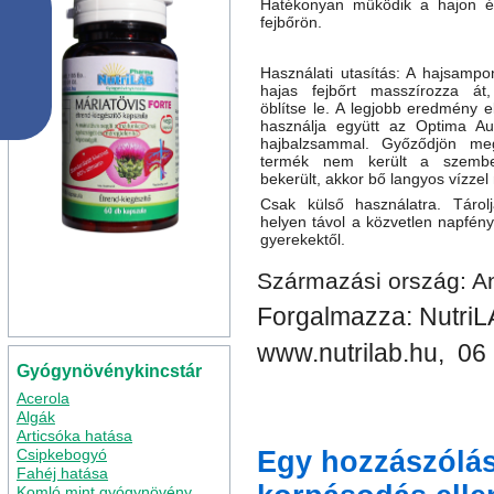
Hatékonyan működik a hajon é
fejbőrön.
Használati utasítás: A hajsampo
hajas fejbőrt masszírozza át
öblítse le. A legjobb eredmény 
használja együtt az Optima Aus
hajbalzsammal. Győződjön me
termék nem került a szembe
bekerült, akkor bő langyos vízzel
Csak külső használatra. Tárol
helyen távol a közvetlen napfényt
gyerekektől.
Származási ország: An
Forgalmazza: NutriL
www.nutrilab.hu, 06
Gyógynövénykincstár
Acerola
Algák
Articsóka hatása
Csipkebogyó
Egy hozzászólás
Fahéj hatása
Komló mint gyógynövény