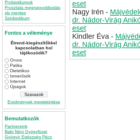
Probiotikumok
eset
Prosztata megnagyobbodás
Nagy Irén
-
Májvédel
sls mentes
Szinbiotikum
dr. Nádor-Virág Anik
eset
Fontos a véleménye
Kindler Éva
-
Májvéde
Étrend-kiegészítőkkel
dr. Nádor-Virág Anik
kapcsolatban hol
eset
tájékozódik?
Orvos
Patika
Dietetikus
Ismerősök
Internet
Újságok
Eredmények megtekintése
Bemutatkozók
Partnereink
Babi Néni Gyógyfüvei
Gyógyír Egészség Pécs