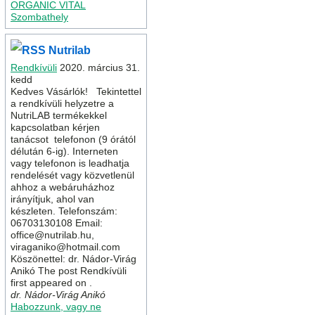
ORGANIC VITAL
Szombathely
Nutrilab
Rendkívüli
2020. március 31.
kedd
Kedves Vásárlók! Tekintettel
a rendkívüli helyzetre a
NutriLAB termékekkel
kapcsolatban kérjen
tanácsot telefonon (9 órától
délután 6-ig). Interneten
vagy telefonon is leadhatja
rendelését vagy közvetlenül
ahhoz a webáruházhoz
irányítjuk, ahol van
készleten. Telefonszám:
06703130108 Email:
office@nutrilab.hu,
viraganiko@hotmail.com
Köszönettel: dr. Nádor-Virág
Anikó The post Rendkívüli
first appeared on .
dr. Nádor-Virág Anikó
Habozzunk, vagy ne