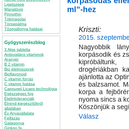
korpásodás ellen
Ligetszépe
ml”-hez
Máriatövis
Pinnothin
Tökmagolaj
Törpepálma
Kriszti:
Tőzegáfonya hatásai
2015. szeptember
Gyógyszerészblog
Nagyobbik lán
3 Alge tabletta
korpásodik és z
Antioxidáns vitaminok
Aranyér
kipróbáltunk
B 2 vitamin
drogériákban k
Bio élelmiszerek
Bioflavonoid
ajánlotta az Opt
C vitamin forrás
és balzsamot. M
C vitamin hatása
Capsugel-Licaps technológia
korpa a fejbőré
Egészséges fog
nyoma sincs a k
Ételintoleranciák
Étrend-kiegészítőkről
Köszönjük a segít
általában
Év Anyavállalata
Válasz
Felfázás
Galagonya
Ginkgo fa