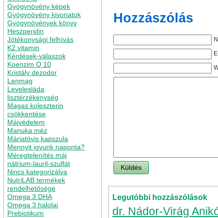
Gyógynövény képek
Hozzászólás
Gyógynövény kivonatok
Gyógynövények könyv
Heszperidin
Jótékonysági felhívás
N
K2 vitamin
E
Kérdések-válaszok
Koenzim Q 10
W
Kristály dezodor
Lenmag
Levelesláda
lisztérzékenység
Magas koleszterin
csökkentése
Májvédelem
Manuka méz
Máriatövis kapszula
Mennyit igyunk naponta?
Méregtelenítés máj
nátrium-lauril-szulfát
Nincs kategorizálva
NutriLAB termékek
rendelhetősége
Omega 3 DHA
Legutóbbi hozzászólások
Omega 3 halolaj
dr. Nádor-Virág Anik
Prebiotikum