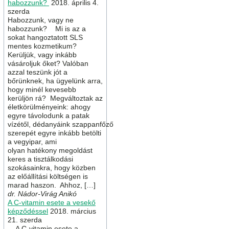
habozzunk?
2018. április 4.
szerda
Habozzunk, vagy ne
habozzunk? Mi is az a
sokat hangoztatott SLS
mentes kozmetikum?
Kerüljük, vagy inkább
vásároljuk őket? Valóban
azzal teszünk jót a
bőrünknek, ha ügyelünk arra,
hogy minél kevesebb
kerüljön rá? Megváltoztak az
életkörülményeink: ahogy
egyre távolodunk a patak
vízétől, dédanyáink szappanfőző
szerepét egyre inkább betölti
a vegyipar, ami
olyan hatékony megoldást
keres a tisztálkodási
szokásainkra, hogy közben
az előállítási költségen is
marad haszon. Ahhoz, […]
dr. Nádor-Virág Anikó
A C-vitamin esete a vesekő
képződéssel
2018. március
21. szerda
A C-vitamin esete a