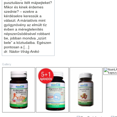
pusztulásra ítélt májsejteket?
Mikor és kinek érdemes
szednie? – ezekre a
kérdésekre keressük a
választ. A máriatövis mint
gyógynövény az elmúlt tíz
évben a méregtelenítés
népszerűsödésével robbant
be, jobban mondva „szúrt
bele” a köztudatba. Egészen
pontosan a […]
dr. Nádor-Virág Anikó
Gallery