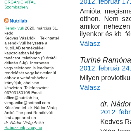
2012. február 17
ORGANIC VITAL
Szombathely
Amióta megisme
otthon. Nem sz
Nutrilab
amikor nehezen 
Rendkívüli
2020. március 31.
ilyenkor és kb. f
kedd
Kedves Vásárlók! Tekintettel
Válasz
a rendkívüli helyzetre a
NutriLAB termékekkel
kapcsolatban kérjen
Turiné Ramóna
tanácsot telefonon (9 órától
délután 6-ig). Interneten
2012. február 24
vagy telefonon is leadhatja
rendelését vagy közvetlenül
Milyen provioti
ahhoz a webáruházhoz
irányítjuk, ahol van
Válasz
készleten. Telefonszám:
06703130108 Email:
office@nutrilab.hu,
dr. Nádor
viraganiko@hotmail.com
Köszönettel: dr. Nádor-Virág
2012. febr
Anikó The post Rendkívüli
first appeared on .
Kedves R
dr. Nádor-Virág Anikó
Habozzunk, vagy ne