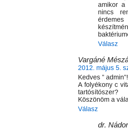
amikor a 
nincs re
érdemes b
készítm
baktérium
Válasz
Vargáné Mészár
2012. május 5. s
Kedves ” admin”!
A folyékony c vit
tartósítószer?
Köszönöm a válas
Válasz
dr. Nádor