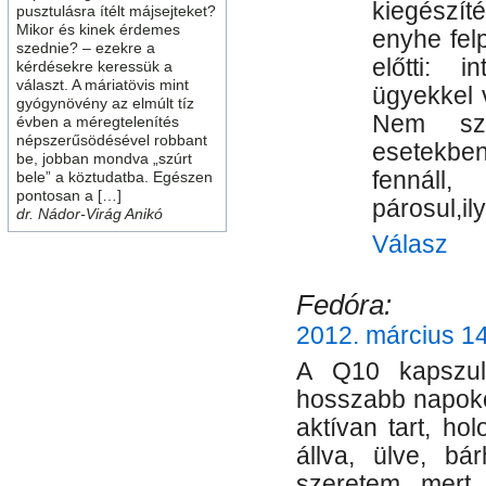
kiegészít
pusztulásra ítélt májsejteket?
Mikor és kinek érdemes
enyhe felp
szednie? – ezekre a
előtti: i
kérdésekre keressük a
választ. A máriatövis mint
ügyekkel 
gyógynövény az elmúlt tíz
Nem sza
évben a méregtelenítés
népszerűsödésével robbant
esetekben
be, jobban mondva „szúrt
fennál
bele” a köztudatba. Egészen
pontosan a […]
párosul,il
dr. Nádor-Virág Anikó
Válasz
Fedóra:
2012. március 14
A Q10 kapszul
hosszabb napoko
aktívan tart, ho
állva, ülve, bá
szeretem, mert