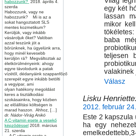
Világ leg
habozzunk?
2018. április 4.
szerda
egy két h
Habozzunk, vagy ne
lassan m
habozzunk? Mi is az a
sokat hangoztatott SLS
mikor kel
mentes kozmetikum?
tökéletes
Kerüljük, vagy inkább
vásároljuk őket? Valóban
baba még
azzal teszünk jót a
probioti
bőrünknek, ha ügyelünk arra,
hogy minél kevesebb
teljesen 
kerüljön rá? Megváltoztak az
probiotik
életkörülményeink: ahogy
egyre távolodunk a patak
valakinek 
vízétől, dédanyáink szappanfőző
szerepét egyre inkább betölti
Válasz
a vegyipar, ami
olyan hatékony megoldást
keres a tisztálkodási
Lisku Henriette
szokásainkra, hogy közben
az előállítási költségen is
2012. február 24
marad haszon. Ahhoz, […]
dr. Nádor-Virág Anikó
Este 2 kapszula 
A C-vitamin esete a vesekő
ha egy nehezeb
képződéssel
2018. március
21. szerda
emelkedettebb,
A C-vitamin esete a