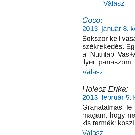
Válasz
Coco
:
2013. január 8. 
Sokszor kell vas
székrekedés. Egy
a Nutrilab Vas+
ilyen panaszom.
Válasz
Holecz Erika:
2013. február 5. 
Gránátalmás lé 
magam, hogy ne 
kis termék! kösz
Válasz