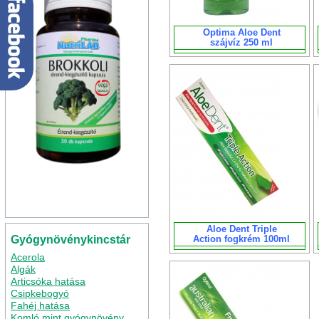
Optima Aloe Dent
szájvíz 250 ml
Aloe Dent Triple
Gyógynövénykincstár
Action fogkrém 100ml
Acerola
Algák
Articsóka hatása
Csipkebogyó
Fahéj hatása
Komló mint gyógynövény