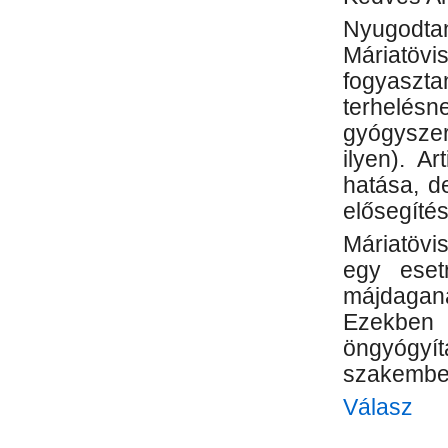
Nyugodtan
Máriatövi
fogyaszta
terhelé
gyógysze
ilyen). A
hatása, d
elősegítés
Máriatövi
egy esetr
májdagana
Ezekben
öngyóg
szakembe
Válasz