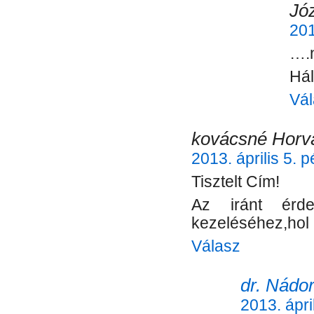
Jó
201
….n
Hál
Vál
kovácsné Horv
2013. április 5. 
Tisztelt Cím!
Az iránt érde
kezeléséhez,hol 
Válasz
dr. Nádor
2013. ápri