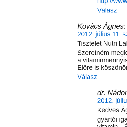
http://ww
Válasz
Kovács Ágnes:
2012. július 11. 
Tisztelet Nutri La
Szeretném megké
a vitaminmennyi
Előre is köszön
Válasz
dr. Nádor
2012. júli
Kedves Á
gyártói ig
vitamin. 