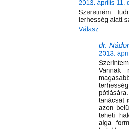
2013. április 11.
Szeretném tud
terhesség alatt 
Válasz
dr. Nádor
2013. ápri
Szerintem
Vannak m
magasab
terhessé
pótlásár
tanácsát 
azon belü
teheti ha
alga for