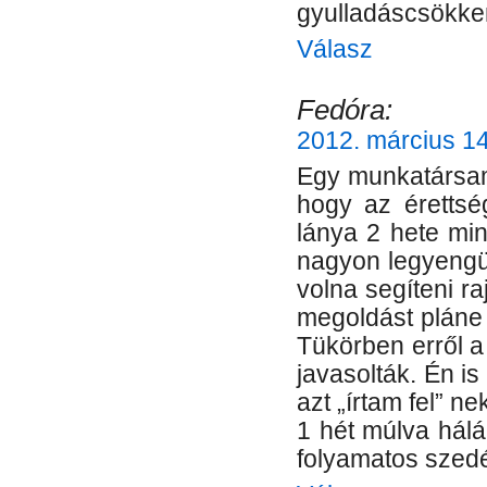
gyulladáscsökken
Válasz
Fedóra:
2012. március 14
Egy munkatársam
hogy az érettsé
lánya 2 hete mi
nagyon legyengült
volna segíteni r
megoldást pláne
Tükörben erről a
javasolták. Én is
azt „írtam fel” n
1 hét múlva hálá
folyamatos szed