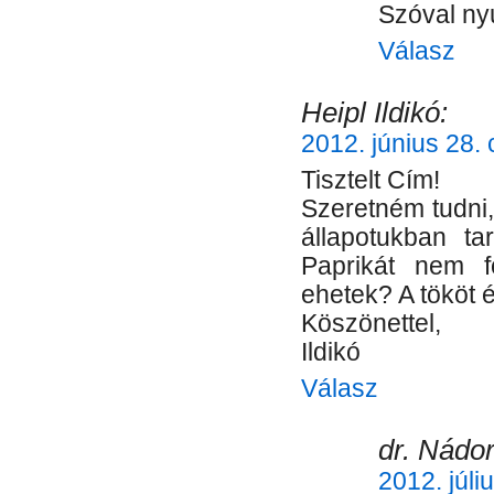
Szóval ny
Válasz
Heipl Ildikó:
2012. június 28. 
Tisztelt Cím!
Szeretném tudni,
állapotukban ta
Paprikát nem f
ehetek? A tököt 
Köszönettel,
Ildikó
Válasz
dr. Nádor
2012. júli