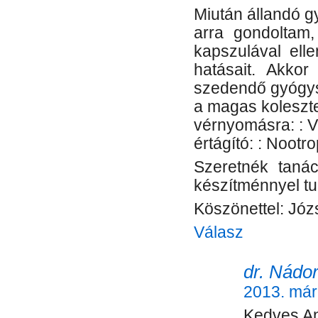
Miután állandó g
arra gondoltam,
kapszulával ell
hatásait. Akko
szedendő gyógy
a magas koleszter
vérnyomásra: : V
értágító: : Nootro
Szeretnék tanác
készítménnyel t
Köszönettel: Jó
Válasz
dr. Nádor
2013. már
Kedves A