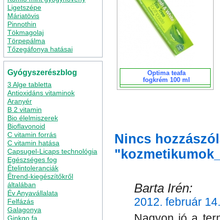
Ligetszépe
Máriatövis
Pinnothin
Tökmagolaj
Törpepálma
Tőzegáfonya hatásai
Gyógyszerészblog
Optima teafa
fogkrém 100 ml
3 Alge tabletta
Antioxidáns vitaminok
Aranyér
B 2 vitamin
Bio élelmiszerek
Bioflavonoid
C vitamin forrás
Nincs hozzászól
C vitamin hatása
"kozmetikumok_
Capsugel-Licaps technológia
Egészséges fog
Ételintoleranciák
Étrend-kiegészítőkről
Barta Irén:
általában
Év Anyavállalata
2012. február 14
Felfázás
Galagonya
Nagyon jó a termé
Ginkgo fa