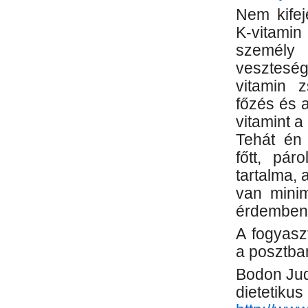
Nem kifej
K-vitamin
személy 
veszteség
vitamin 
főzés és 
vitamint 
Tehát én 
főtt, pár
tartalma,
van mini
érdemben
A fogyasz
a posztban
Bodon Jud
dietetikus