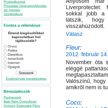
Anyósom már 
Probiotikumok
Prosztata megnagyobbodás
Liverprotectet
sls mentes
sokkal jobb a 
Szinbiotikum
látszik, hog
visszahúzódott.
Fontos a véleménye
Válasz
Étrend-kiegészítőkkel
kapcsolatban hol
tájékozódik?
Fleur
:
Orvos
Patika
2012. február 14
Dietetikus
Ismerősök
November óta s
Internet
Újságok
eléggé pattanás
megtapasztalt
Eredmények megtekintése
Valószínű, hogy 
amikről nem is tu
Bemutatkozók
Partnereink
Coco
:
Babi Néni Gyógyfüvei
Gyógyír Egészség Pécs