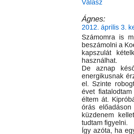
Válasz
Ágnes:
2012. április 3. 
Számomra is meg
beszámolni a Ko
kapszulát kéte
használhat.
De aznap késő
energikusnak é
el. Szinte robo
évet fiatalodtam
éltem át. Kiprób
órás előadáson 
küzdenem kellet
tudtam figyelni.
Így azóta, ha eg