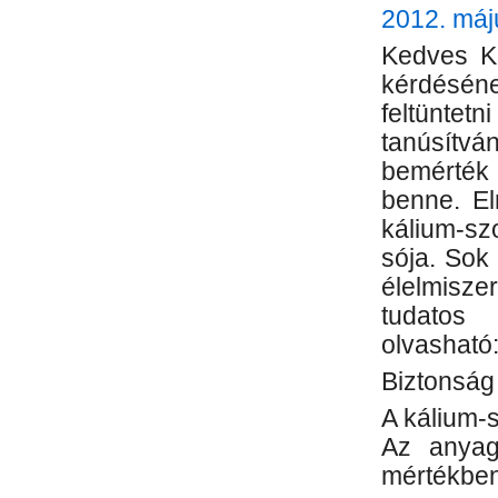
2012. máj
Kedves Kr
kérdéséne
feltünt
tanúsítv
bemérték 
benne. El
kálium-sz
sója. Sok 
élelmisze
tudatos
olvasható
Biztonság
A kálium-
Az anyag
mértékben