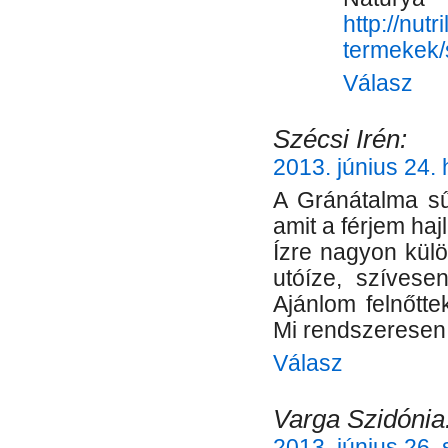
http://nut
termekek/s
Válasz
Szécsi Irén:
2013. június 24. 
A Gránátalma sű
amit a férjem haj
Ízre nagyon külö
utóíze, szívese
Ajánlom felnőtt
Mi rendszeresen 
Válasz
Varga Szidónia
2013. június 26. 