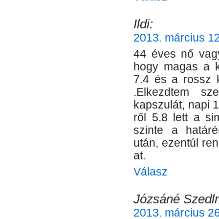
Ildi:
2013. március 12
44 éves nő vagy
hogy magas a ko
7.4 és a rossz 
.Elkezdtem sz
kapszulát, napi 
ről 5.8 lett a s
szinte a határé
után, ezentúl r
at.
Válasz
Józsáné Szedl
2013. március 26