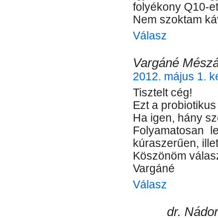
folyékony Q10-et.
Nem szoktam kávé
Válasz
Vargáné Mészár
2012. május 1. k
Tisztelt cég!
Ezt a probiotiku
Ha igen, hány s
Folyamatosan l
kúraszerűen, ill
Köszönöm válasz
Vargáné
Válasz
dr. Nádor