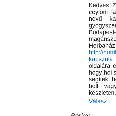
Kedves Zs
ceyloni f
nevű ka
gyógysze
Budapest
magánsze
Herb
http://nut
kapszula
I
oldalára é
hogy hol 
segítek, 
bolt vag
készleten.
Válasz
Borka: