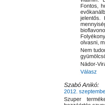
Fontos, h
evőkanálba
jelentős.
mennyis
bioflavo
Folyékon
olvasni, m
Nem tudom
gyümölcsö
Nádor-Vir
Válasz
Szabó Anikó:
2012. szeptember
Szuper termék