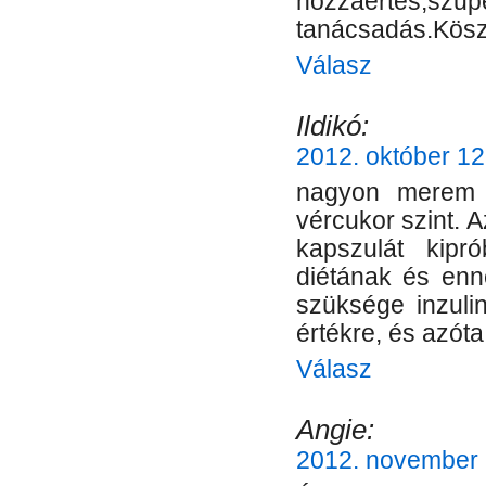
hozzáértés,szupe
tanácsadás.Köszö
Válasz
Ildikó:
2012. október 12
nagyon merem 
vércukor szint. 
kapszulát kipr
diétának és enn
szüksége inzulin
értékre, és azóta 
Válasz
Angie:
2012. november 2