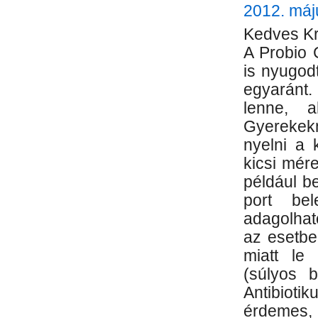
2012. máj
Kedves Kr
A Probio 
is nyugod
egyaránt.
lenne, a
Gyerekekn
nyelni a 
kicsi mér
például be
port be
adagolhat
az esetbe
miatt le
(súlyos 
Antibio
érdemes