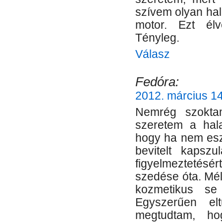
szívem olyan hal
motor. Ezt élv
Tényleg.
Válasz
Fedóra:
2012. március 14
Nemrég szokt
szeretem a hala
hogy ha nem esz
bevitelt kapsz
figyelmeztetés
szedése óta. Mél
kozmetikus se
Egyszerűen el
megtudtam, h