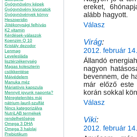
Gyógynövény képek
ereket, 6hónapj
Gyógynövény kivonatok
alább hagyott.
Gyógynövények könyv
Heszperidin
Válasz
Jótékonysági felhívás
K2 vitamin
Kérdések-válaszok
Virág
:
Koenzim Q 10
Kristály dezodor
2012. február 14
Lenmag
Levelesláda
Állandó energia
lisztérzékenység
Magas koleszterin
nagyon hatásosa
csökkentése
bevennem, de ha 
Májvédelem
Manuka méz
már előző este 
Máriatövis kapszula
korán sokkal kön
Mennyit igyunk naponta?
Méregtelenítés máj
Válasz
nátrium-lauril-szulfát
Nincs kategorizálva
NutriLAB termékek
Viki
:
rendelhetősége
Omega 3 DHA
2012. február 14
Omega 3 halolaj
Prebiotikum