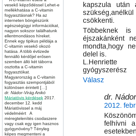
kapszula után 
vesekő képződéssel Lehet-e
mellékhatása a C-vitamin
szükség,anélkül
fogyasztásnak? Ha az
csökkenti.
interneten böngészünk
egészségügyi információkat,
Többeknek is 
nagyon sokszor találhatunk
ellentmondásos híreket.
éjszakánként ne
Ennek egy tipikus példája a
mondta,hogy ne
C-vitamin vesekő okozó
hatása. A több évtizede
delel is.
fennálló kérdőjel erősen
L.Henriette
szemben álló két táborra
osztotta a C-vitamin
gyógyszerész
fogyasztókat.
Magyarország a C-vitamin
Válasz
fogyasztás szempontjából
különösen érintett […]
dr. Nádor-Virág Anikó
dr. Nádor
Máriatövis kérdések
2017.
december 12. kedd
2012. febr
Máriatövissel a máj
védelméért A
Köszönö
méregtelenítés csodaszere
felhívni 
vagy csak egy igen hasznos
gyógynövény? Tényleg
esetekben
képes megmenteni a