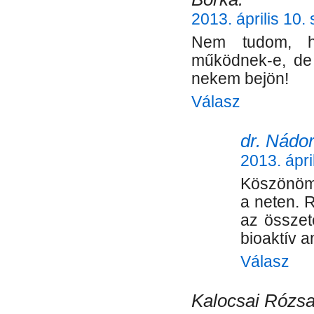
2013. április 10.
Nem tudom, h
működnek-e, de 
nekem bejön!
Válasz
dr. Nádor
2013. ápri
Köszönöm
a neten. 
az összet
bioaktív a
Válasz
Kalocsai Rózsa