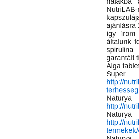
halakba a
NutriLAB
kapszuláj
ajánlásra
így írom
általunk 
spirulina
garantált 
Alga table
Su
http://nut
terhesseg
Natury
http://nut
Nat
http://nut
termekek/c
Nat