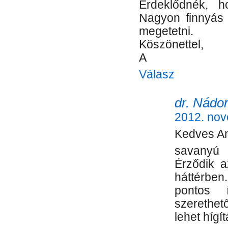
Érdeklődnék, h
Nagyon finnyás 
megetetni.
Köszönettel,
A
Válasz
dr. Nádor
2012. nov
Kedves An
savanyú 
Érződik a
háttérben
pontos 
szerethe
lehet hígí