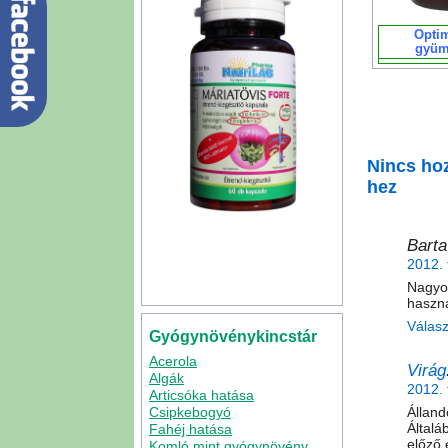
Opti
gyüm
Nincs hoz
hez
Barta
2012. 
Nagyo
haszná
Válas
Gyógynövénykincstár
Acerola
Virág
Algák
2012. 
Articsóka hatása
Álland
Csipkebogyó
Általá
Fahéj hatása
előző 
Komló mint gyógynövény