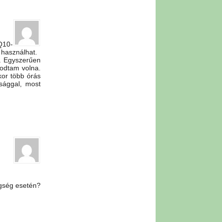
Q10-
 használhat.
. Egyszerűen
lodtam volna.
kor több órás
sággal, most
egség esetén?