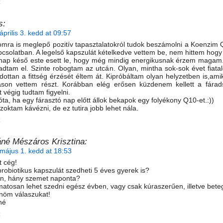
z
s:
április 3. kedd at 09:57
ra is meglepő pozitív tapasztalatokról tudok beszámolni a Koenzim 
pcsolatban. A legelső kapszulát kételkedve vettem be, nem hittem hogy
nap késő este esett le, hogy még mindig energikusnak érzem magam
adtam el. Szinte robogtam az utcán. Olyan, mintha sok-sok évet fiata
ottan a fittség érzését éltem át. Kipróbáltam olyan helyzetben is,ami
áson vettem részt. Korábban elég erősen küzdenem kellett a fárad
t végig tudtam figyelni.
óta, ha egy fárasztó nap előtt állok bekapok egy folyékony Q10-et.:))
oktam kávézni, de ez tutira jobb lehet nála.
z
né Mészáros Krisztina:
május 1. kedd at 18:53
t cég!
probiotikus kapszulát szedheti 5 éves gyerek is?
en, hány szemet naponta?
atosan lehet szedni egész évben, vagy csak kúraszerűen, illetve bet
nöm válaszukat!
né
z