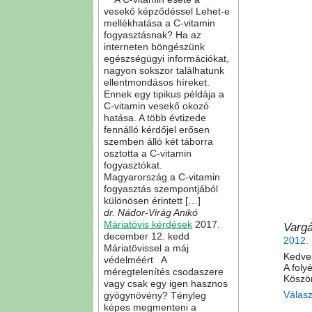
vesekő képződéssel Lehet-e
mellékhatása a C-vitamin
fogyasztásnak? Ha az
interneten böngészünk
egészségügyi információkat,
nagyon sokszor találhatunk
ellentmondásos híreket.
Ennek egy tipikus példája a
C-vitamin vesekő okozó
hatása. A több évtizede
fennálló kérdőjel erősen
szemben álló két táborra
osztotta a C-vitamin
fogyasztókat.
Magyarország a C-vitamin
fogyasztás szempontjából
különösen érintett […]
dr. Nádor-Virág Anikó
Máriatövis kérdések
2017.
Vargá
december 12. kedd
2012. 
Máriatövissel a máj
Kedves
védelméért A
A foly
méregtelenítés csodaszere
Köszön
vagy csak egy igen hasznos
Válas
gyógynövény? Tényleg
képes megmenteni a