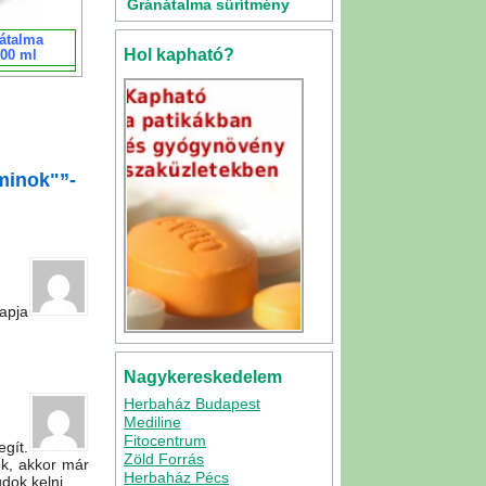
Gránátalma sűrítmény
500ml
átalma
Hol kapható?
500 ml
minok"”-
apja
Nagykereskedelem
Herbaház Budapest
Mediline
Fitocentrum
gít.
Zöld Forrás
ok, akkor már
Herbaház Pécs
dok kelni.