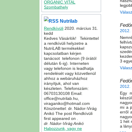
haszná
ORGANIC VITAL
legjob
Szombathely
Válas
Nutrilab
Fedór
Rendkívüli
2020. március 31.
2012. 
kedd
Nemré
Kedves Vásárlók! Tekintettel
felhív
a rendkívüli helyzetre a
kapszu
NutriLAB termékekkel
szedés
kapcsolatban kérjen
kezde
tanácsot telefonon (9 órától
3 egye
délután 6-ig). Interneten
Válas
vagy telefonon is leadhatja
rendelését vagy közvetlenül
ahhoz a webáruházhoz
Fedór
irányítjuk, ahol van
2012. 
készleten. Telefonszám:
Egy m
06703130108 Email:
készü
office@nutrilab.hu,
nagyon
viraganiko@hotmail.com
mi a 
Köszönettel: dr. Nádor-Virág
erről 
Anikó The post Rendkívüli
nagyon
first appeared on .
1 hét 
dr. Nádor-Virág Anikó
a lány
Habozzunk, vagy ne