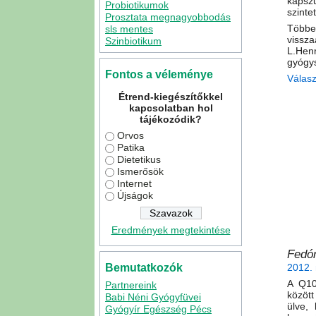
kapszu
Probiotikumok
szintet
Prosztata megnagyobbodás
Többe
sls mentes
vissza
Szinbiotikum
L.Henr
gyógy
Fontos a véleménye
Válas
Étrend-kiegészítőkkel
kapcsolatban hol
tájékozódik?
Orvos
Patika
Dietetikus
Ismerősök
Internet
Újságok
Eredmények megtekintése
Fedór
2012. 
Bemutatkozók
A Q10
Partnereink
között
Babi Néni Gyógyfüvei
ülve,
Gyógyír Egészség Pécs