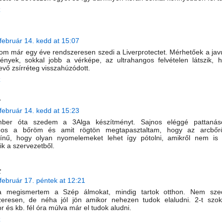
z
február 14. kedd at 15:07
m már egy éve rendszeresen szedi a Liverprotectet. Mérhetőek a javu
ények, sokkal jobb a vérképe, az ultrahangos felvételen látszik, 
evő zsírréteg visszahúzódott.
z
:
február 14. kedd at 15:23
ber óta szedem a 3Alga készítményt. Sajnos eléggé pattanás
mos a bőröm és amit rögtön megtapasztaltam, hogy az arcbőröm
zínű, hogy olyan nyomelemeket lehet így pótolni, amikről nem is 
ik a szervezetből.
:
február 17. péntek at 12:21
a megismertem a Szép álmokat, mindig tartok otthon. Nem sz
zeresen, de néha jól jön amikor nehezen tudok elaludni. 2-t szo
or és kb. fél óra múlva már el tudok aludni.
z