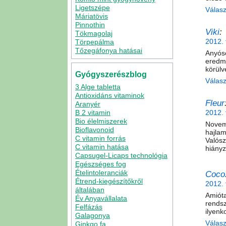
Ligetszépe
Válas
Máriatövis
Pinnothin
Viki
:
Tökmagolaj
2012. 
Törpepálma
Tőzegáfonya hatásai
Anyóso
eredm
körülv
Gyógyszerészblog
Válas
3 Alge tabletta
Antioxidáns vitaminok
Fleur
Aranyér
2012. 
B 2 vitamin
Bio élelmiszerek
Novem
Bioflavonoid
hajla
C vitamin forrás
Valós
C vitamin hatása
hiányz
Capsugel-Licaps technológia
Egészséges fog
Ételintoleranciák
Coco
Étrend-kiegészítőkről
2012. 
általában
Amiót
Év Anyavállalata
rends
Felfázás
ilyenk
Galagonya
Válas
Ginkgo fa