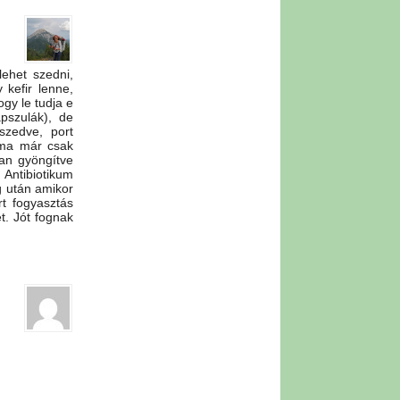
ehet szedni,
 kefir lenne,
gy le tudja e
pszulák), de
szedve, port
 ma már csak
van gyöngítve
Antibiotikum
 után amikor
t fogyasztás
t. Jót fognak