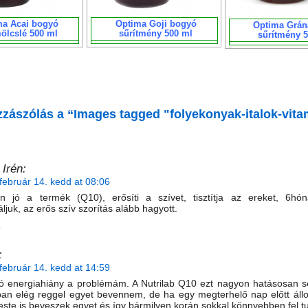
ma Acai bogyó
Optima Goji bogyó
Optima Grán
ölcslé 500 ml
sűrítmény 500 ml
sűrítmény 
zászólás a “Images tagged "folyekonyak-italok-vita
 Irén:
február 14. kedd at 08:06
n jó a termék (Q10), erősíti a szívet, tisztítja az ereket, 6hón
ljuk, az erős szív szorítás alább hagyott.
z
:
február 14. kedd at 14:59
ó energiahiány a problémám. A Nutrilab Q10 ezt nagyon hatásosan se
ban elég reggel egyet bevennem, de ha egy megterhelő nap előtt áll
este is beveszek egyet és így bármilyen korán sokkal könnyebben fel tu