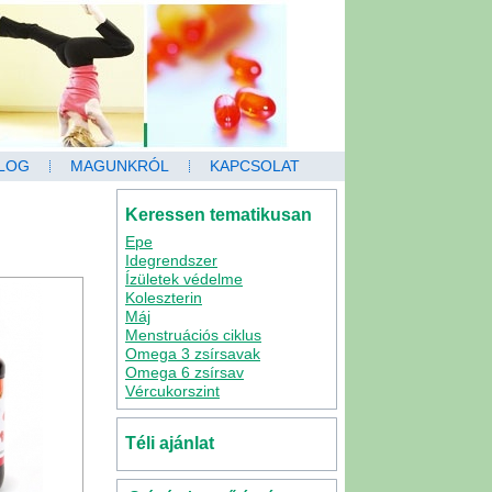
LOG
MAGUNKRÓL
KAPCSOLAT
Keressen tematikusan
Epe
Idegrendszer
Ízületek védelme
Koleszterin
Máj
Menstruációs ciklus
Omega 3 zsírsavak
Omega 6 zsírsav
Vércukorszint
Téli ajánlat