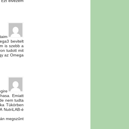
. Ezt élvezem
taim
ega3 bevitelt
öm is szebb a
on tudott mit
ogy az Omega
gire
hasa. Emiatt
, de nem tudta
ika Tükörben
 A NutriLAB-é
után megszűnt