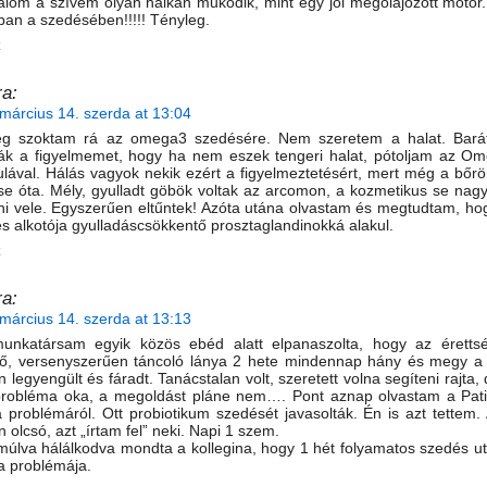
lom a szívem olyan halkan működik, mint egy jól megolajozott motor
ban a szedésében!!!!! Tényleg.
z
a:
március 14. szerda at 13:04
g szoktam rá az omega3 szedésére. Nem szeretem a halat. Bará
ták a figyelmemet, hogy ha nem eszek tengeri halat, pótoljam az Om
lával. Hálás vagyok nekik ezért a figyelmeztetésért, mert még a bőr
e óta. Mély, gyulladt göbök voltak az arcomon, a kozmetikus se nagy
ni vele. Egyszerűen eltűntek! Azóta utána olvastam és megtudtam, h
s alkotója gyulladáscsökkentő prosztaglandinokká alakul.
z
a:
március 14. szerda at 13:13
unkatársam egyik közös ebéd alatt elpanaszolta, hogy az érettsé
lő, versenyszerűen táncoló lánya 2 hete mindennap hány és megy a 
 legyengült és fáradt. Tanácstalan volt, szeretett volna segíteni rajta
probléma oka, a megoldást pláne nem…. Pont aznap olvastam a Pat
a problémáról. Ott probiotikum szedését javasolták. Én is azt tettem.
 olcsó, azt „írtam fel” neki. Napi 1 szem.
múlva hálálkodva mondta a kollegina, hogy 1 hét folyamatos szedés 
a problémája.