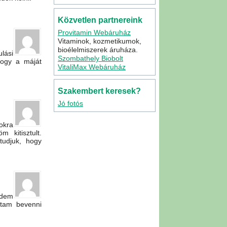
Közvetlen partnereink
Provitamin Webáruház
Vitaminok, kozmetikumok,
bioélelmiszerek áruháza.
lási
Szombathely Biobolt
hogy a máját
VitaliMax Webáruház
Szakembert keresek?
Jó fotós
okra
 kitisztult.
tudjuk, hogy
edem
ktam bevenni