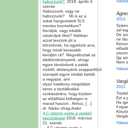
Válas
habozzunk?
2018. április 4.
szerda
Habozzunk, vagy ne
Ágne
habozzunk? Mi is az a
2012. 
sokat hangoztatott SLS
Számom
mentes kozmetikum?
zel ka
Kerüljük, vagy inkább
De az
vásároljuk őket? Valóban
ne fár
azzal teszünk jót a
Kimond
bőrünknek, ha ügyelünk arra,
előad
hogy minél kevesebb
viszon
kerüljön rá? Megváltoztak az
Így az
életkörülményeink: ahogy
Nem sz
egyre távolodunk a patak
Válas
vízétől, dédanyáink szappanfőző
szerepét egyre inkább betölti
a vegyipar, ami
Vargá
olyan hatékony megoldást
2012. 
keres a tisztálkodási
Tisztel
szokásainkra, hogy közben
Ezt a 
az előállítási költségen is
Ha ig
marad haszon. Ahhoz, […]
Folyam
dr. Nádor-Virág Anikó
Köszö
A C-vitamin esete a vesekő
Vargá
képződéssel
2018. március
Válas
21. szerda
A C-vitamin esete a