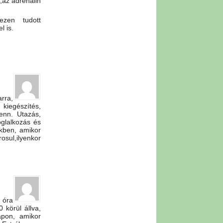
,az adrenalin
ezen tudott
l is.
rra,
 kiegészítés,
enn. Utazás,
foglalkozás és
kben, amikor
osul,ilyenkor
 óra
 körül állva,
apon, amikor