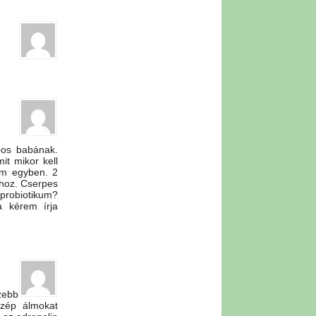
pos babának.
it mikor kell
kum egyben. 2
hoz. Cserpes
 probiotikum?
a kérem írja
zebb
Szép álmokat