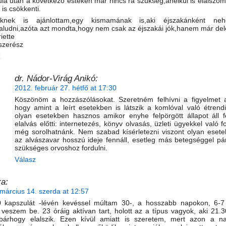
la után a következő estéken már nincs rá szükség,anélkül is elalszom
 is csökkenti.
knek is ajánlottam,egy kismamának is,aki éjszakánként neh
aludni,azóta azt mondta,hogy nem csak az éjszakái jók,hanem már dele
iette
szerész
z
dr. Nádor-Virág Anikó:
2012. február 27. hétfő at 17:30
Köszönöm a hozzászólásokat. Szeretném felhívni a figyelmet a
hogy amint a leírt esetekben is látszik a komlóval való étrendi
olyan esetekben hasznos amikor enyhe felpörgött állapot áll f
elalvás előtti: internetezés, könyv olvasás, üzleti ügyekkel való 
még sorolhatnánk. Nem szabad kísérletezni viszont olyan esete
az alvászavar hosszú ideje fennáll, esetleg más betegséggel pár
szükséges orvoshoz fordulni.
Válasz
a:
március 14. szerda at 12:57
 kapszulát -lévén kevéssel múltam 30-, a hosszabb napokon, 6-7
 veszem be. 23 óráig aktívan tart, holott az a típus vagyok, aki 21.30
 bárhogy elalszik. Ezen kívül amiatt is szeretem, mert azon a n