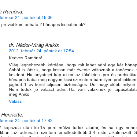
né Ramóna:
február 24. péntek at 15:36
 proviotikum adható 2 hónapos kisbabának?
z
dr. Nádor-Virág Anikó:
2012. február 24. péntek at 17:54
Kedves Ramóna!
Világ legnehezebb kérdése, hogy mit lehet adni egy két hóna
Abból is látszik, hogy lassan már évente változnak a tanácsok m
kezdeni. Ha anyatejet kap akkor az tökéletes: pro és prebioti
hónapos baba még nagyon kicsi szerintem bármilyen probiotikum
joghurt 1 év körül teljesen biztonságos. De, hogy előbb milyen
Nem tudok jó választ adni. Ha van valakinek jó tapasztalat
meg.Anikó
Válasz
 Henriette:
február 24. péntek at 17:42
2 kapszula után kb.15 perc múlva tudok aludni, és ha egy nehe
akban az adrenalin szintem emelkedettebb,3-4 este alkalmazott 