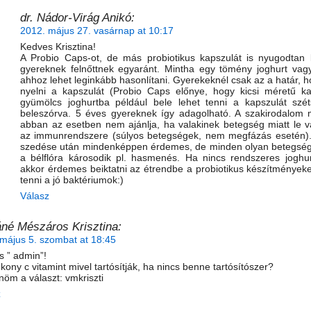
dr. Nádor-Virág Anikó:
2012. május 27. vasárnap at 10:17
Kedves Krisztina!
A Probio Caps-ot, de más probiotikus kapszulát is nyugodtan l
gyereknek felnőttnek egyaránt. Mintha egy tömény joghurt vagy
ahhoz lehet leginkább hasonlítani. Gyerekeknél csak az a határ, ho
nyelni a kapszulát (Probio Caps előnye, hogy kicsi méretű ka
gyümölcs joghurtba például bele lehet tenni a kapszulát szét
beleszórva. 5 éves gyereknek így adagolható. A szakirodalom
abban az esetben nem ajánlja, ha valakinek betegség miatt le 
az immunrendszere (súlyos betegségek, nem megfázás esetén). 
szedése után mindenképpen érdemes, de minden olyan betegség
a bélflóra károsodik pl. hasmenés. Ha nincs rendszeres joghur
akkor érdemes beiktatni az étrendbe a probiotikus készítményeke
tenni a jó baktériumok:)
Válasz
né Mészáros Krisztina:
május 5. szombat at 18:45
 ” admin”!
ékony c vitamint mivel tartósítják, ha nincs benne tartósítószer?
öm a választ: vmkriszti
z