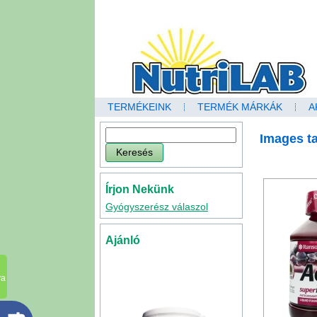
TERMÉKEINK
TERMÉK MÁRKÁK
A
Images ta
Írjon Nekünk
Gyógyszerész válaszol
Ajánló
va