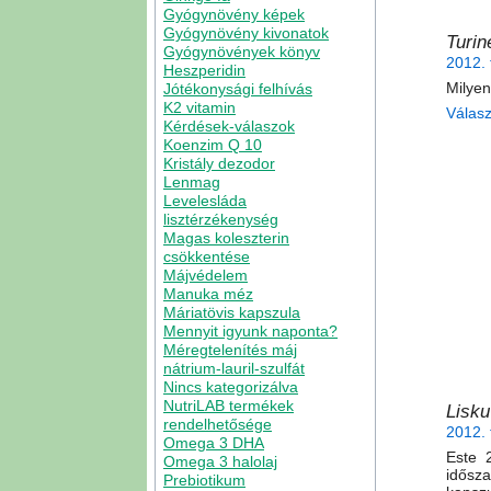
Gyógynövény képek
Gyógynövény kivonatok
Turi
Gyógynövények könyv
2012. 
Heszperidin
Milyen
Jótékonysági felhívás
K2 vitamin
Válas
Kérdések-válaszok
Koenzim Q 10
Kristály dezodor
Lenmag
Levelesláda
lisztérzékenység
Magas koleszterin
csökkentése
Májvédelem
Manuka méz
Máriatövis kapszula
Mennyit igyunk naponta?
Méregtelenítés máj
nátrium-lauril-szulfát
Nincs kategorizálva
NutriLAB termékek
Lisku
rendelhetősége
2012. 
Omega 3 DHA
Este 
Omega 3 halolaj
idősz
Prebiotikum