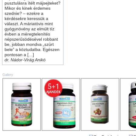
pusztulásra ítélt májsejteket?
Mikor és kinek érdemes
szednie? – ezekre a
kérdésekre keressük a
választ. A máriatövis mint
gyógynövény az elmúlt tíz
évben a méregtelenítés
népszerűsödésével robbant
be, jobban mondva „szúrt
bele” a köztudatba. Egészen
pontosan a […]
dr. Nádor-Virág Anikó
Gallery