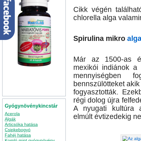
Cikk végén található
chlorella alga valami
Spirulina mikro
alg
Már az 1500-as é
mexikói indiánok a 
mennyiségben fog
bennszülötteket akik
fogyasztották. Ezekb
régi dolog újra felfe
Gyógynövénykincstár
A nyugati kultúra 
Acerola
elmúlt évtizedekig ne
Algák
Articsóka hatása
Csipkebogyó
Fahéj hatása
Komló mint gyógynövény