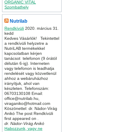
ORGANIC VITAL
Szombathely
Nutrilab
Rendkívüli
2020. március 31.
kedd
Kedves Vásárlók! Tekintettel
a rendkívüli helyzetre a
NutriLAB termékekkel
kapcsolatban kérjen
tanácsot telefonon (9 órától
délután 6-ig). Interneten
vagy telefonon is leadhatja
rendelését vagy közvetlenül
ahhoz a webáruházhoz
irányítjuk, ahol van
készleten. Telefonszám:
06703130108 Email:
office@nutrilab.hu,
viraganiko@hotmail.com
Köszönettel: dr. Nádor-Virág
Anikó The post Rendkívüli
first appeared on .
dr. Nádor-Virág Anikó
Habozzunk, vagy ne