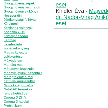
Gyógynövény képek
eset
Gyógynövény kivonatok
Kindler Éva
-
Májvéde
Gyógynövények könyv
Heszperidin
dr. Nádor-Virág Anik
Jótékonysági felhívás
eset
K2 vitamin
Kérdések-válaszok
Koenzim Q 10
Kristály dezodor
Lenmag
Levelesláda
lisztérzékenység
Magas koleszterin
csökkentése
Májvédelem
Manuka méz
Máriatövis kapszula
Mennyit igyunk naponta?
Méregtelenítés máj
nátrium-lauril-szulfát
Nincs kategorizálva
NutriLAB termékek
rendelhetősége
Omega 3 DHA
Omega 3 halolaj
Prebiotikum