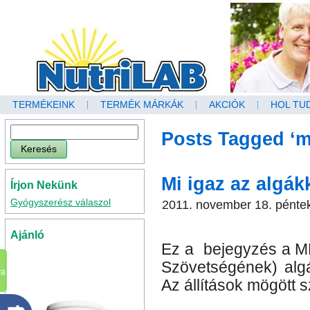
TERMÉKEINK
TERMÉK MÁRKÁK
AKCIÓK
HOL TU
Posts Tagged ‘m
Mi igaz az algá
Írjon Nekünk
Gyógyszerész válaszol
2011. november 18. pénte
Ajánló
Ez a bejegyzés a M
Szövetségének) algák
va
Az állítások mögött 