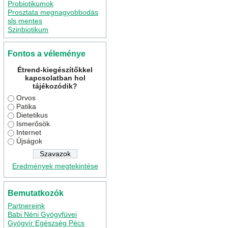
Probiotikumok
Prosztata megnagyobbodás
sls mentes
Szinbiotikum
Fontos a véleménye
Étrend-kiegészítőkkel
kapcsolatban hol
tájékozódik?
Orvos
Patika
Dietetikus
Ismerősök
Internet
Újságok
Eredmények megtekintése
Bemutatkozók
Partnereink
Babi Néni Gyógyfüvei
Gyógyír Egészség Pécs