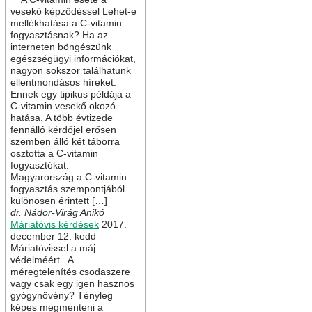
vesekő képződéssel Lehet-e
mellékhatása a C-vitamin
fogyasztásnak? Ha az
interneten böngészünk
egészségügyi információkat,
nagyon sokszor találhatunk
ellentmondásos híreket.
Ennek egy tipikus példája a
C-vitamin vesekő okozó
hatása. A több évtizede
fennálló kérdőjel erősen
szemben álló két táborra
osztotta a C-vitamin
fogyasztókat.
Magyarország a C-vitamin
fogyasztás szempontjából
különösen érintett […]
dr. Nádor-Virág Anikó
Máriatövis kérdések
2017.
december 12. kedd
Máriatövissel a máj
védelméért A
méregtelenítés csodaszere
vagy csak egy igen hasznos
gyógynövény? Tényleg
képes megmenteni a