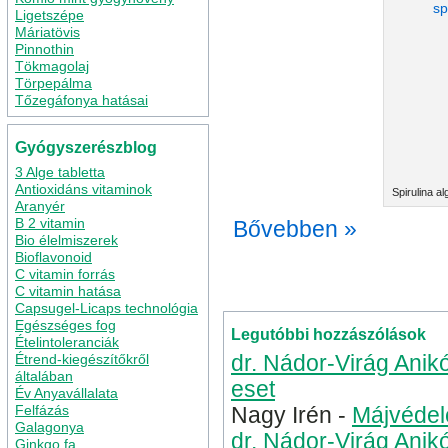
Ligetszépe
Máriatövis
Pinnothin
Tökmagolaj
Törpepálma
Tőzegáfonya hatásai
Gyógyszerészblog
3 Alge tabletta
Antioxidáns vitaminok
Spirulina a
Aranyér
B 2 vitamin
Bővebben »
Bio élelmiszerek
Bioflavonoid
Kategória
Algák
|
alga hatá
C vitamin forrás
mikro alga
spirulina alga h
C vitamin hatása
Capsugel-Licaps technológia
Egészséges fog
Legutóbbi hozzászólások
Ételintoleranciák
Étrend-kiegészítőkről
dr. Nádor-Virág Anik
általában
eset
Év Anyavállalata
Felfázás
Nagy Irén
-
Májvédel
Galagonya
dr. Nádor-Virág Anik
Ginkgo fa