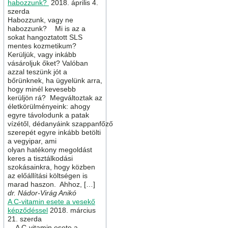
habozzunk?
2018. április 4.
szerda
Habozzunk, vagy ne
habozzunk? Mi is az a
sokat hangoztatott SLS
mentes kozmetikum?
Kerüljük, vagy inkább
vásároljuk őket? Valóban
azzal teszünk jót a
bőrünknek, ha ügyelünk arra,
hogy minél kevesebb
kerüljön rá? Megváltoztak az
életkörülményeink: ahogy
egyre távolodunk a patak
vízétől, dédanyáink szappanfőző
szerepét egyre inkább betölti
a vegyipar, ami
olyan hatékony megoldást
keres a tisztálkodási
szokásainkra, hogy közben
az előállítási költségen is
marad haszon. Ahhoz, […]
dr. Nádor-Virág Anikó
A C-vitamin esete a vesekő
képződéssel
2018. március
21. szerda
A C-vitamin esete a