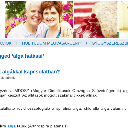
KCIÓK
HOL TUDOM MEGVÁSÁROLNI?
GYÓGYSZERÉSZB
ged ‘alga hatásai’
z algákkal kapcsolatban?
18. péntek
zés a MDOSZ (Magyar Dietetikusok Országos Szövetségének) algá
pján készült. Az állítások mögött szakmai cikkek állnak.
alálható rövid összefoglaló a spirulina alga, chlorella alga valamint
ikro
alga
fajok
(Arthrospira platensis)