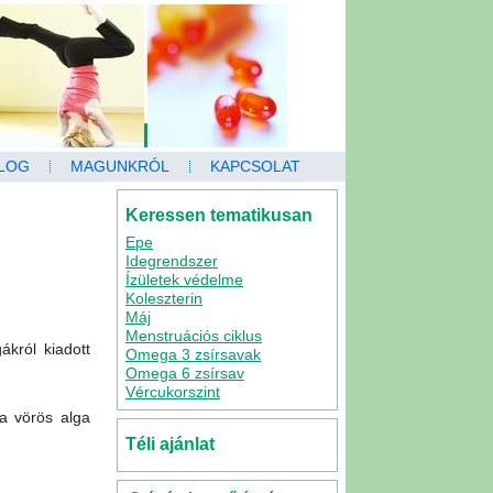
LOG
MAGUNKRÓL
KAPCSOLAT
Keressen tematikusan
Epe
Idegrendszer
Ízületek védelme
Koleszterin
Máj
Menstruációs ciklus
król kiadott
Omega 3 zsírsavak
Omega 6 zsírsav
Vércukorszint
 a vörös alga
Téli ajánlat