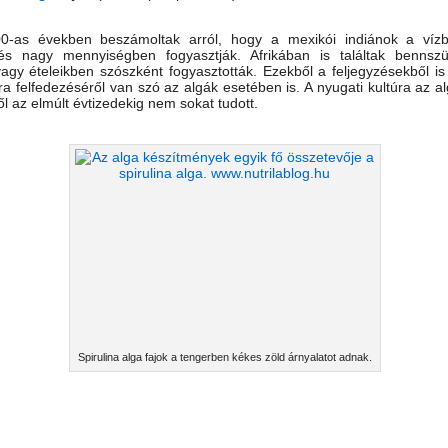
-as években beszámoltak arról, hogy a mexikói indiánok a vízb
 és nagy mennyiségben fogyasztják. Afrikában is találtak bennszül
agy ételeikben szószként fogyasztották. Ezekből a feljegyzésekből is 
jra felfedezéséről van szó az algák esetében is. A nyugati kultúra az a
ől az elmúlt évtizedekig nem sokat tudott.
Spirulina alga fajok a tengerben kékes zöld árnyalatot adnak.
|
alga hatásai
algák
chlorella alga hatása
chlorella alga por
mikro alga
spirulina alga hatása
zö