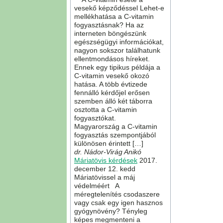
vesekő képződéssel Lehet-e
mellékhatása a C-vitamin
fogyasztásnak? Ha az
interneten böngészünk
egészségügyi információkat,
nagyon sokszor találhatunk
ellentmondásos híreket.
Ennek egy tipikus példája a
C-vitamin vesekő okozó
hatása. A több évtizede
fennálló kérdőjel erősen
szemben álló két táborra
osztotta a C-vitamin
fogyasztókat.
Magyarország a C-vitamin
fogyasztás szempontjából
különösen érintett […]
dr. Nádor-Virág Anikó
Máriatövis kérdések
2017.
december 12. kedd
Máriatövissel a máj
védelméért A
méregtelenítés csodaszere
vagy csak egy igen hasznos
gyógynövény? Tényleg
képes megmenteni a