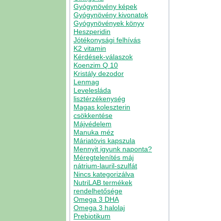
Gyógynövény képek
Gyógynövény kivonatok
Gyógynövények könyv
Heszperidin
Jótékonysági felhívás
K2 vitamin
Kérdések-válaszok
Koenzim Q 10
Kristály dezodor
Lenmag
Levelesláda
lisztérzékenység
Magas koleszterin
csökkentése
Májvédelem
Manuka méz
Máriatövis kapszula
Mennyit igyunk naponta?
Méregtelenítés máj
nátrium-lauril-szulfát
Nincs kategorizálva
NutriLAB termékek
rendelhetősége
Omega 3 DHA
Omega 3 halolaj
Prebiotikum