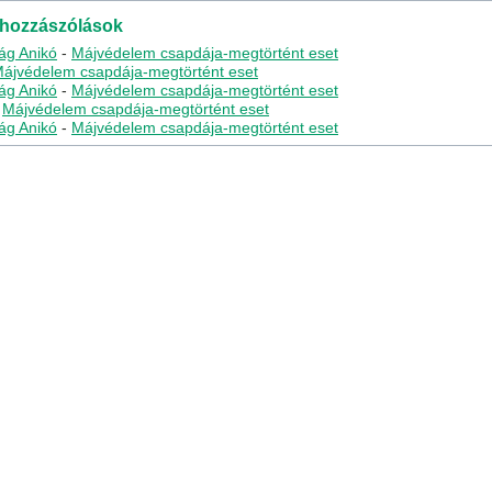
 hozzászólások
rág Anikó
-
Májvédelem csapdája-megtörtént eset
ájvédelem csapdája-megtörtént eset
rág Anikó
-
Májvédelem csapdája-megtörtént eset
-
Májvédelem csapdája-megtörtént eset
rág Anikó
-
Májvédelem csapdája-megtörtént eset