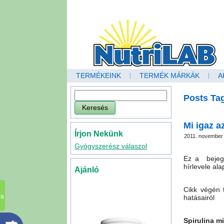
TERMÉKEINK
TERMÉK MÁRKÁK
A
Posts Tag
Mi igaz a
Írjon Nekünk
2011. november 
Gyógyszerész válaszol
Ez a bejegy
hírlevele ala
Ajánló
Cikk végén t
va
hatásairól
Spirulina m