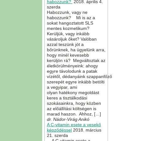
habozzunk?
2018. április 4.
szerda
Habozzunk, vagy ne
habozzunk? Mi is az a
sokat hangoztatott SLS
mentes kozmetikum?
Kerüljük, vagy inkább
vásároljuk őket? Valóban
azzal teszünk jót a
bőrünknek, ha ügyelünk arra,
hogy minél kevesebb
kerüljön rá? Megváltoztak az
életkörülményeink: ahogy
egyre távolodunk a patak
vízétől, dédanyáink szappanfőző
szerepét egyre inkább betölti
a vegyipar, ami
olyan hatékony megoldást
keres a tisztálkodási
szokásainkra, hogy közben
az előállítási költségen is
marad haszon. Ahhoz, […]
dr. Nádor-Virág Anikó
A C-vitamin esete a vesekő
képződéssel
2018. március
21. szerda
A C-vitamin esete a