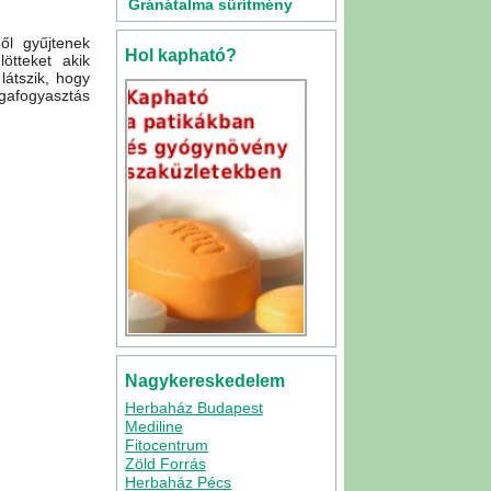
Gránátalma sűrítmény
500ml
ől gyűjtenek
Hol kapható?
ötteket akik
látszik, hogy
lgafogyasztás
Nagykereskedelem
Herbaház Budapest
Mediline
Fitocentrum
ld alga
|
Nincs
Zöld Forrás
Herbaház Pécs