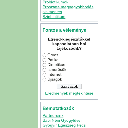
Probiotikumok
Prosztata megnagyobbodás
sls mentes
Szinbiotikum
Fontos a véleménye
Étrend-kiegészítőkkel
kapcsolatban hol
tájékozódik?
Orvos
Patika
Dietetikus
Ismerősök
Internet
Újságok
Eredmények megtekintése
Bemutatkozók
Partnereink
Babi Néni Gyógyfüvei
Gyógyír Egészség Pécs