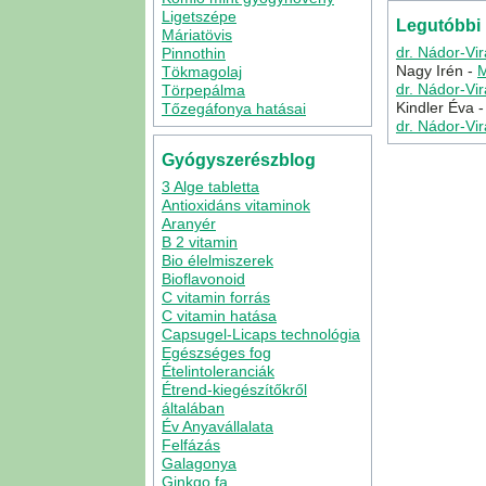
Ligetszépe
Legutóbbi
Máriatövis
dr. Nádor-Vi
Pinnothin
Nagy Irén
-
M
Tökmagolaj
dr. Nádor-Vi
Törpepálma
Kindler Éva
Tőzegáfonya hatásai
dr. Nádor-Vi
Gyógyszerészblog
3 Alge tabletta
Antioxidáns vitaminok
Aranyér
B 2 vitamin
Bio élelmiszerek
Bioflavonoid
C vitamin forrás
C vitamin hatása
Capsugel-Licaps technológia
Egészséges fog
Ételintoleranciák
Étrend-kiegészítőkről
általában
Év Anyavállalata
Felfázás
Galagonya
Ginkgo fa