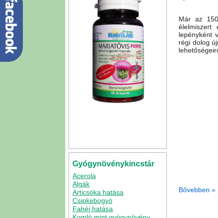
Már az 1500
élelmiszert
lepényként v
régi dolog ú
lehetőségeir
Gyógynövénykincstár
Acerola
Algák
Bővebben »
Articsóka hatása
Csipkebogyó
Kategória
Algák
hozzászólás »
Fahéj hatása
Komló mint gyógynövény