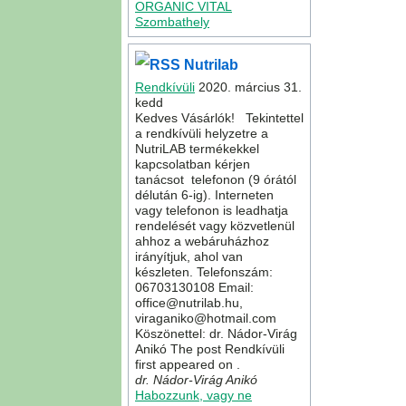
ORGANIC VITAL
Szombathely
Nutrilab
Rendkívüli
2020. március 31.
kedd
Kedves Vásárlók! Tekintettel
a rendkívüli helyzetre a
NutriLAB termékekkel
kapcsolatban kérjen
tanácsot telefonon (9 órától
délután 6-ig). Interneten
vagy telefonon is leadhatja
rendelését vagy közvetlenül
ahhoz a webáruházhoz
irányítjuk, ahol van
készleten. Telefonszám:
06703130108 Email:
office@nutrilab.hu,
viraganiko@hotmail.com
Köszönettel: dr. Nádor-Virág
Anikó The post Rendkívüli
first appeared on .
dr. Nádor-Virág Anikó
Habozzunk, vagy ne