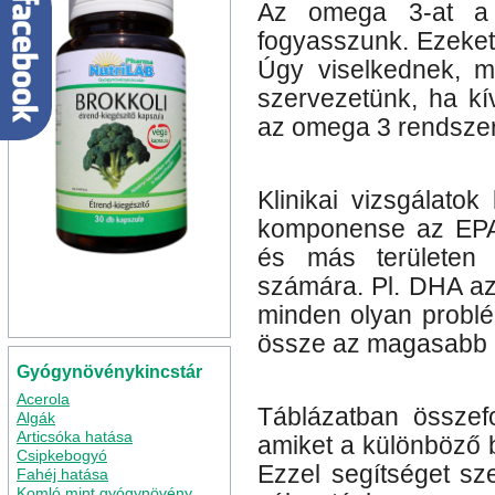
Az omega 3-at a b
fogyasszunk. Ezeket 
Úgy viselkednek, m
szervezetünk, ha kív
az omega 3 rendszer
Klinikai vizsgálato
komponense az EPA 
és más területen
számára. Pl. DHA az 
minden olyan probl
össze az magasabb D
Gyógynövénykincstár
Acerola
Táblázatban össze
Algák
Articsóka hatása
amiket a különböző 
Csipkebogyó
Ezzel segítséget sz
Fahéj hatása
Komló mint gyógynövény