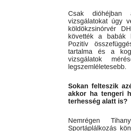
Csak dióhéjban
vizsgálatokat úgy 
köldökzsinórvér DH
követték a babák k
Pozitív összefügg
tartalma és a kog
vizsgálatok mé
legszemléletesebb.
Sokan felteszik az
akkor ha tengeri 
terhesség alatt is?
Nemrégen Tihany
Sportáplálkozás kö