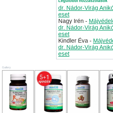
Legutóbbi hozzászólások
dr. Nádor-Virág Anik
eset
Nagy Irén
-
Májvédel
dr. Nádor-Virág Anik
eset
Kindler Éva
-
Májvéde
dr. Nádor-Virág Anik
eset
Gallery