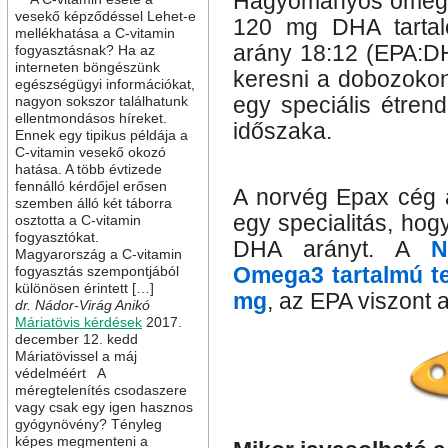
Hagyományos omega
vesekő képződéssel Lehet-e
120 mg DHA tartal
mellékhatása a C-vitamin
arány 18:12 (EPA:DH
fogyasztásnak? Ha az
interneten böngészünk
keresni a dobozokon
egészségügyi információkat,
nagyon sokszor találhatunk
egy speciális étrend
ellentmondásos híreket.
időszaka.
Ennek egy tipikus példája a
C-vitamin vesekő okozó
hatása. A több évtizede
fennálló kérdőjel erősen
A norvég Epax cég ál
szemben álló két táborra
egy specialitás, ho
osztotta a C-vitamin
fogyasztókat.
DHA arányt. A
N
Magyarország a C-vitamin
fogyasztás szempontjából
Omega3 tartalmú 
különösen érintett […]
mg
, az EPA viszont
dr. Nádor-Virág Anikó
Máriatövis kérdések
2017.
december 12. kedd
Máriatövissel a máj
védelméért A
méregtelenítés csodaszere
vagy csak egy igen hasznos
gyógynövény? Tényleg
képes megmenteni a