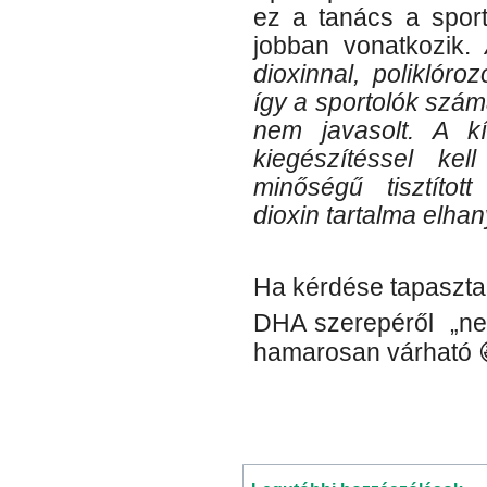
ez a tanács a spor
jobban vonatkozik.
dioxinnal, poliklóro
így a sportolók szám
nem javasolt. A k
kiegészítéssel ke
minőségű tisztítot
dioxin tartalma elha
Ha kérdése tapaszta
DHA szerepéről „ne
hamarosan várható 
Kategória
Omega 3 halolaj
terhesség
omega 3
omega 
terhesség alatt
|
Nincs hoz