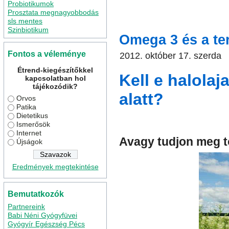
Probiotikumok
arány
legjobb omega 3
om
Prosztata megnagyobbodás
sls mentes
Szinbiotikum
Omega 3 és a te
Fontos a véleménye
2012. október 17. szerda
Étrend-kiegészítőkkel
Kell e halolaj
kapcsolatban hol
tájékozódik?
alatt?
Orvos
Patika
Dietetikus
Ismerősök
Internet
Avagy tudjon meg t
Újságok
Eredmények megtekintése
Bemutatkozók
Partnereink
Babi Néni Gyógyfüvei
Gyógyír Egészség Pécs