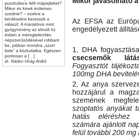
Mikor javasolható 
pusztulásra ítélt májsejteket?
Mikor és kinek érdemes
szednie? – ezekre a
kérdésekre keressük a
Az EFSA az Európai 
választ. A máriatövis mint
engedélyezett állítás
gyógynövény az elmúlt tíz
évben a méregtelenítés
népszerűsödésével robbant
be, jobban mondva „szúrt
1, DHA fogyasztása
bele” a köztudatba. Egészen
pontosan a […]
csecsemők látá
dr. Nádor-Virág Anikó
Fogyasztót tájékozt
100mg DHA beviteléve
2, Az anya szerveze
hozzájárul a magza
szemének megfele
szoptatós anyákat tá
hatás eléréshez a
számára ajánlott n
felül további 200 mg