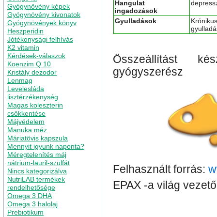
Hangulat
depress
Gyógynövény képek
ingadozások
Gyógynövény kivonatok
Gyulladások
Krónikus 
Gyógynövények könyv
gyulladá
Heszperidin
Jótékonysági felhívás
K2 vitamin
Kérdések-válaszok
Összeállítást ké
Koenzim Q 10
gyógyszerész
Kristály dezodor
Lenmag
Levelesláda
lisztérzékenység
Magas koleszterin
csökkentése
Májvédelem
Manuka méz
Máriatövis kapszula
Mennyit igyunk naponta?
Méregtelenítés máj
nátrium-lauril-szulfát
Felhasznált forrás:
w
Nincs kategorizálva
NutriLAB termékek
EPAX -a világ vezető
rendelhetősége
Omega 3 DHA
Omega 3 halolaj
Prebiotikum
Kategória
Omega 3 DHA
,