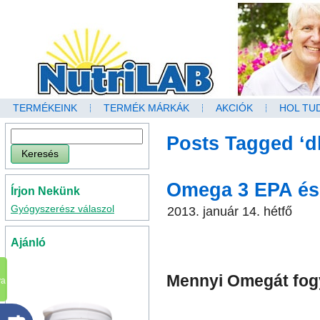
TERMÉKEINK
TERMÉK MÁRKÁK
AKCIÓK
HOL TU
Posts Tagged ‘d
Omega 3 EPA és
Írjon Nekünk
Gyógyszerész válaszol
2013. január 14. hétfő
Ajánló
Mennyi Omegát fog
va