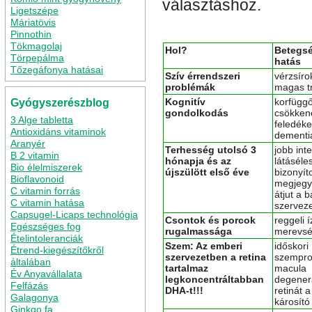
választáshoz.
Ligetszépe
Máriatövis
Pinnothin
Tökmagolaj
Hol?
Betegsé
Törpepálma
hatás
Tőzegáfonya hatásai
Szív érrendszeri
vérzsíro
problémák
magas tr
Kognitív
korfügg
Gyógyszerészblog
gondolkodás
csökken
3 Alge tabletta
feledék
Antioxidáns vitaminok
dementi
Aranyér
Terhesség utolsó 3
jobb inte
B 2 vitamin
hónapja és az
látáséle
Bio élelmiszerek
újszülött első éve
bizonyíto
Bioflavonoid
megjegyz
C vitamin forrás
átjut a 
C vitamin hatása
szervez
Capsugel-Licaps technológia
Csontok és porcok
reggeli í
Egészséges fog
rugalmassága
merevs
Ételintoleranciák
Szem: Az emberi
időskori
Étrend-kiegészítőkről
szervezetben a retina
szempr
általában
tartalmaz
macula
Év Anyavállalata
legkoncentráltabban
degenera
Felfázás
DHA-t!!!
retinát 
Galagonya
károsító
Ginkgo fa