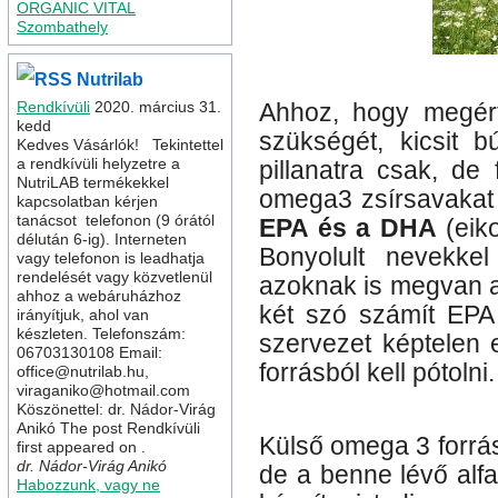
ORGANIC VITAL
Szombathely
Nutrilab
Rendkívüli
2020. március 31.
Ahhoz, hogy megért
kedd
szükségét, kicsit b
Kedves Vásárlók! Tekintettel
a rendkívüli helyzetre a
pillanatra csak, de
NutriLAB termékekkel
omega3 zsírsavakat 
kapcsolatban kérjen
tanácsot telefonon (9 órától
EPA és a DHA
(eik
délután 6-ig). Interneten
Bonyolult nevekke
vagy telefonon is leadhatja
rendelését vagy közvetlenül
azoknak is megvan a
ahhoz a webáruházhoz
két szó számít EPA
irányítjuk, ahol van
készleten. Telefonszám:
szervezet képtelen el
06703130108 Email:
forrásból kell pótolni.
office@nutrilab.hu,
viraganiko@hotmail.com
Köszönettel: dr. Nádor-Virág
Anikó The post Rendkívüli
Külső omega 3 forrás 
first appeared on .
dr. Nádor-Virág Anikó
de a benne lévő alfa
Habozzunk, vagy ne