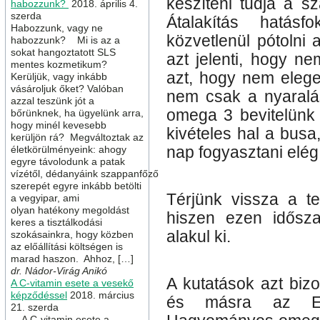
készíteni tudja a sz
habozzunk?
2018. április 4.
szerda
Átalakítás hatás
Habozzunk, vagy ne
közvetlenül pótoln
habozzunk? Mi is az a
sokat hangoztatott SLS
azt jelenti, hogy n
mentes kozmetikum?
azt, hogy nem eleg
Kerüljük, vagy inkább
vásároljuk őket? Valóban
nem csak a nyaralás
azzal teszünk jót a
omega 3 bevitelünk 
bőrünknek, ha ügyelünk arra,
hogy minél kevesebb
kivételes hal a busa
kerüljön rá? Megváltoztak az
életkörülményeink: ahogy
nap fogyasztani elég
egyre távolodunk a patak
vízétől, dédanyáink szappanfőző
szerepét egyre inkább betölti
Térjünk vissza a te
a vegyipar, ami
olyan hatékony megoldást
hiszen ezen idősza
keres a tisztálkodási
alakul ki.
szokásainkra, hogy közben
az előállítási költségen is
marad haszon. Ahhoz, […]
dr. Nádor-Virág Anikó
A kutatások azt biz
A C-vitamin esete a vesekő
képződéssel
2018. március
és másra az EPA
21. szerda
A C-vitamin esete a