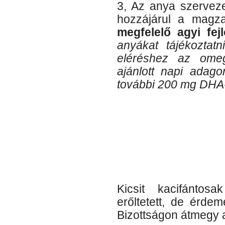
3, Az anya szerveze
hozzájárul a magza
megfelelő agyi fej
anyákat tájékoztat
eléréshez az omeg
ajánlott napi ada
további 200 mg DHA-t
Kicsit kacifánto
erőltetett, de érde
Bizottságon átmegy a