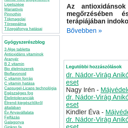
Ligetszépe
Az antioxidánsok
Máriatövis
megőrzésében é
Pinnothin
Tökmagolaj
terápiájában indoko
Törpepálma
Tőzegáfonya hatásai
Bővebben »
Kategória
Koenzim Q 10
|
Gyógyszerészblog
kardiovaszkuláris betegsé
3 Alge tabletta
természetes antioxidáns
u
Antioxidáns vitaminok
Aranyér
B 2 vitamin
Legutóbbi hozzászólások
Bio élelmiszerek
Bioflavonoid
dr. Nádor-Virág Anik
C vitamin forrás
eset
C vitamin hatása
Capsugel-Licaps technológia
Nagy Irén
-
Májvédel
Egészséges fog
dr. Nádor-Virág Anik
Ételintoleranciák
Étrend-kiegészítőkről
eset
általában
Kindler Éva
-
Májvéde
Év Anyavállalata
Felfázás
dr. Nádor-Virág Anik
Galagonya
eset
Ginkgo fa