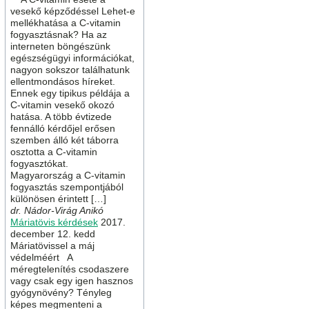
vesekő képződéssel Lehet-e
mellékhatása a C-vitamin
fogyasztásnak? Ha az
interneten böngészünk
egészségügyi információkat,
nagyon sokszor találhatunk
ellentmondásos híreket.
Ennek egy tipikus példája a
C-vitamin vesekő okozó
hatása. A több évtizede
fennálló kérdőjel erősen
szemben álló két táborra
osztotta a C-vitamin
fogyasztókat.
Magyarország a C-vitamin
fogyasztás szempontjából
különösen érintett […]
dr. Nádor-Virág Anikó
Máriatövis kérdések
2017.
december 12. kedd
Máriatövissel a máj
védelméért A
méregtelenítés csodaszere
vagy csak egy igen hasznos
gyógynövény? Tényleg
képes megmenteni a