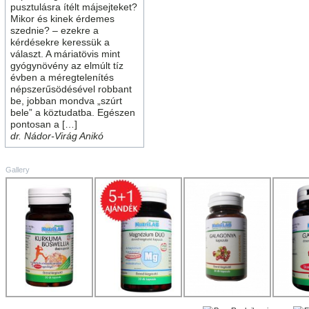
pusztulásra ítélt májsejteket?
Mikor és kinek érdemes
szednie? – ezekre a
kérdésekre keressük a
választ. A máriatövis mint
gyógynövény az elmúlt tíz
évben a méregtelenítés
népszerűsödésével robbant
be, jobban mondva „szúrt
bele” a köztudatba. Egészen
pontosan a […]
dr. Nádor-Virág Anikó
Gallery