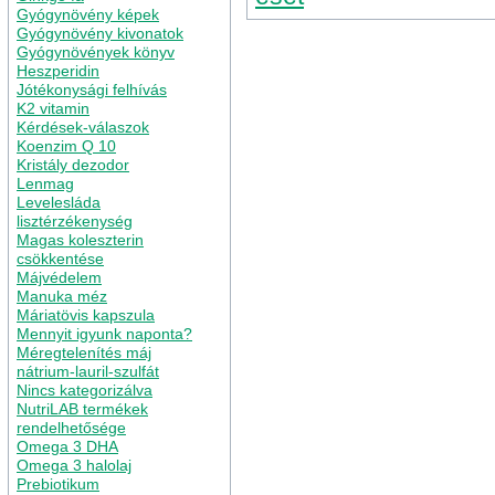
Gyógynövény képek
Gyógynövény kivonatok
Gyógynövények könyv
Heszperidin
Jótékonysági felhívás
K2 vitamin
Kérdések-válaszok
Koenzim Q 10
Kristály dezodor
Lenmag
Levelesláda
lisztérzékenység
Magas koleszterin
csökkentése
Májvédelem
Manuka méz
Máriatövis kapszula
Mennyit igyunk naponta?
Méregtelenítés máj
nátrium-lauril-szulfát
Nincs kategorizálva
NutriLAB termékek
rendelhetősége
Omega 3 DHA
Omega 3 halolaj
Prebiotikum