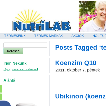
TERMÉKEINK
TERMÉK MÁRKÁK
AKCIÓK
HOL TU
Posts Tagged ‘t
Koenzim Q10
Írjon Nekünk
Gyógyszerész válaszol
2011. október 7. péntek
Ajánló
va
Ubikinon (
koenz