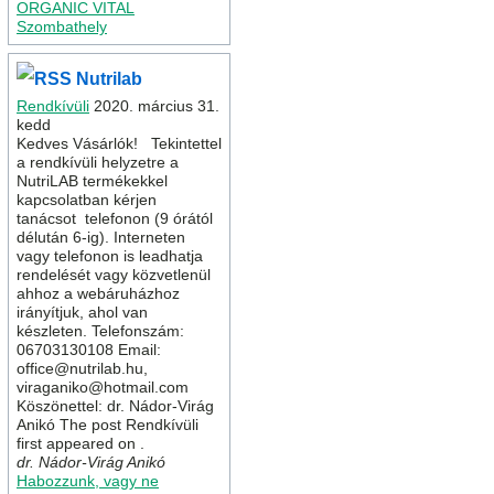
ORGANIC VITAL
Szombathely
Nutrilab
Rendkívüli
2020. március 31.
kedd
Kedves Vásárlók! Tekintettel
a rendkívüli helyzetre a
NutriLAB termékekkel
kapcsolatban kérjen
tanácsot telefonon (9 órától
délután 6-ig). Interneten
vagy telefonon is leadhatja
rendelését vagy közvetlenül
ahhoz a webáruházhoz
irányítjuk, ahol van
készleten. Telefonszám:
06703130108 Email:
office@nutrilab.hu,
viraganiko@hotmail.com
Köszönettel: dr. Nádor-Virág
Anikó The post Rendkívüli
first appeared on .
dr. Nádor-Virág Anikó
Habozzunk, vagy ne