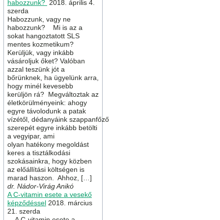
habozzunk?
2018. április 4.
szerda
Habozzunk, vagy ne
habozzunk? Mi is az a
sokat hangoztatott SLS
mentes kozmetikum?
Kerüljük, vagy inkább
vásároljuk őket? Valóban
azzal teszünk jót a
bőrünknek, ha ügyelünk arra,
hogy minél kevesebb
kerüljön rá? Megváltoztak az
életkörülményeink: ahogy
egyre távolodunk a patak
vízétől, dédanyáink szappanfőző
szerepét egyre inkább betölti
a vegyipar, ami
olyan hatékony megoldást
keres a tisztálkodási
szokásainkra, hogy közben
az előállítási költségen is
marad haszon. Ahhoz, […]
dr. Nádor-Virág Anikó
A C-vitamin esete a vesekő
képződéssel
2018. március
21. szerda
A C-vitamin esete a