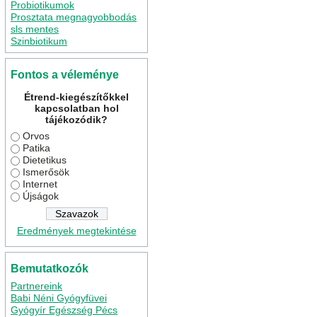
Probiotikumok
Prosztata megnagyobbodás
sls mentes
Szinbiotikum
Fontos a véleménye
Étrend-kiegészítőkkel
kapcsolatban hol
tájékozódik?
Orvos
Patika
Dietetikus
Ismerősök
Internet
Újságok
Eredmények megtekintése
Bemutatkozók
Partnereink
Babi Néni Gyógyfüvei
Gyógyír Egészség Pécs