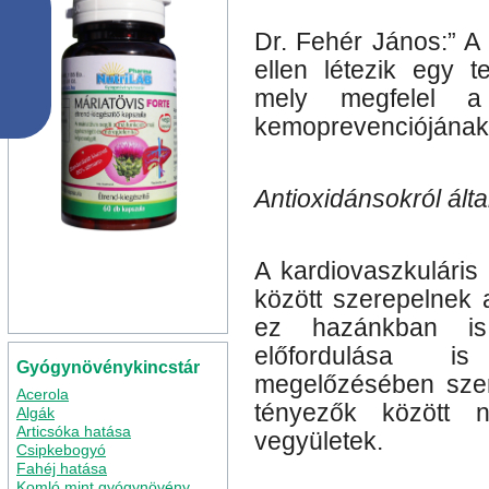
Dr. Fehér János:” 
ellen létezik egy t
mely megfelel a t
kemoprevenciójának
Antioxidánsokról ált
A kardiovaszkuláris
között szerepelnek 
ez hazánkban is
előfordulása is
Gyógynövénykincstár
megelőzésében szere
Acerola
tényezők között n
Algák
Articsóka hatása
vegyületek.
Csipkebogyó
Fahéj hatása
Komló mint gyógynövény