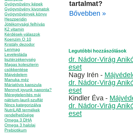
tartalmat?
Gyógynövény képek
Gyógynövény kivonatok
Bővebben »
Gyógynövények könyv
Heszperidin
Kategória
Bioflavonoid
,
C v
Jótékonysági felhívás
bioflavonoidok
c vitamin f
K2 vitamin
Kérdések-válaszok
vitamin
szent györgyi alber
Koenzim Q 10
Kristály dezodor
Lenmag
Legutóbbi hozzászólások
Levelesláda
dr. Nádor-Virág Anik
lisztérzékenység
Magas koleszterin
eset
csökkentése
Nagy Irén
-
Májvédel
Májvédelem
Manuka méz
dr. Nádor-Virág Anik
Máriatövis kapszula
eset
Mennyit igyunk naponta?
Méregtelenítés máj
Kindler Éva
-
Májvéde
nátrium-lauril-szulfát
dr. Nádor-Virág Anik
Nincs kategorizálva
NutriLAB termékek
eset
rendelhetősége
Omega 3 DHA
Omega 3 halolaj
Prebiotikum