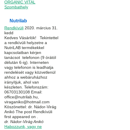
ORGANIC VITAL
Szombathely
Nutrilab
Rendkívüli
2020. március 31.
kedd
Kedves Vásárlók! Tekintettel
a rendkívüli helyzetre a
NutriLAB termékekkel
kapcsolatban kérjen
tanácsot telefonon (9 órától
délután 6-ig). Interneten
vagy telefonon is leadhatja
rendelését vagy közvetlenül
ahhoz a webáruházhoz
irányítjuk, ahol van
készleten. Telefonszám:
06703130108 Email:
office@nutrilab.hu,
viraganiko@hotmail.com
Köszönettel: dr. Nádor-Virág
Anikó The post Rendkívüli
first appeared on .
dr. Nádor-Virág Anikó
Habozzunk, vagy ne