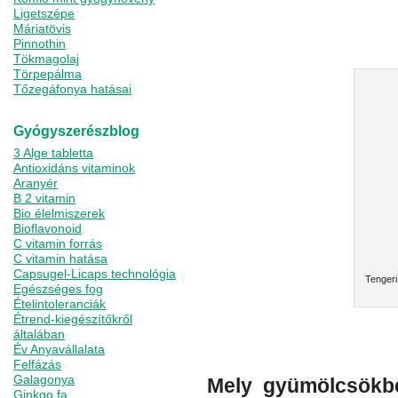
Ligetszépe
Máriatövis
Pinnothin
Tökmagolaj
Törpepálma
Tőzegáfonya hatásai
Gyógyszerészblog
3 Alge tabletta
Antioxidáns vitaminok
Aranyér
B 2 vitamin
Bio élelmiszerek
Bioflavonoid
C vitamin forrás
C vitamin hatása
Capsugel-Licaps technológia
Tengeri
Egészséges fog
Ételintoleranciák
Étrend-kiegészítőkről
általában
Év Anyavállalata
Felfázás
Galagonya
Mely gyümölcsökbe
Ginkgo fa