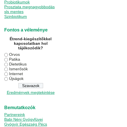
Probiotikumok
Prosztata megnagyobbodás
sls mentes
Szinbiotikum
Fontos a véleménye
Étrend-kiegészítőkkel
kapcsolatban hol
tájékozódik?
Orvos
Patika
Dietetikus
Ismerősök
Internet
Újságok
Eredmények megtekintése
Bemutatkozók
Partnereink
Babi Néni Gyógyfüvei
Gyógyír Egészség Pécs