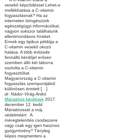
vesekő képződéssel Lehet-e
mellékhatása a C-vitamin
fogyasztásnak? Ha az
interneten böngészünk
egészségügyi információkat,
nagyon sokszor találhatunk
ellentmondásos híreket.
Ennek egy tipikus példája a
C-vitamin vesekő okozó
hatása. A több évtizede
fennálló kérdőjel erősen
szemben álló két táborra
osztotta a C-vitamin
fogyasztókat.
Magyarország a C-vitamin
fogyasztás szempontjából
különösen érintett […]
dr. Nádor-Virág Anikó
Máriatövis kérdések
2017.
december 12. kedd
Máriatövissel a máj
védelméért A
méregtelenítés csodaszere
vagy csak egy igen hasznos
gyógynövény? Tényleg
képes megmenteni a