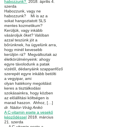
habozzunk?
2018. április 4.
szerda
Habozzunk, vagy ne
habozzunk? Mi is az a
sokat hangoztatott SLS
mentes kozmetikum?
Kerüljük, vagy inkább
vásároljuk őket? Valóban
azzal teszünk jót a
bőrünknek, ha ügyelünk arra,
hogy minél kevesebb
kerüljön rá? Megváltoztak az
életkörülményeink: ahogy
egyre távolodunk a patak
vízétől, dédanyáink szappanfőző
szerepét egyre inkább betölti
a vegyipar, ami
olyan hatékony megoldást
keres a tisztálkodási
szokásainkra, hogy közben
az előállítási költségen is
marad haszon. Ahhoz, […]
dr. Nádor-Virág Anikó
A C-vitamin esete a vesekő
képződéssel
2018. március
21. szerda
A C-vitamin esete a