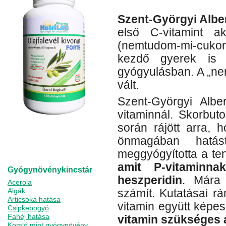
Szent-Györgyi Albe
első C-vitamint 
(nemtudom-mi-cukor)
kezdő gyerek is 
gyógyulásban. A „ne
vált.
Szent-Györgyi Albe
vitaminnál. Skorbut
során rájött arra, 
önmagában hatás
meggyógyította a ten
amit P-vitaminna
Gyógynövénykincstár
heszperidin
. Mára
Acerola
Algák
számít. Kutatásai rá
Articsóka hatása
vitamin együtt képe
Csipkebogyó
Fahéj hatása
vitamin szükséges 
Komló mint gyógynövény