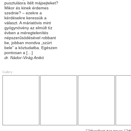
pusztulásra ítélt májsejteket?
Mikor és kinek érdemes
szednie? – ezekre a
kérdésekre keressük a
választ. A máriatövis mint
gyógynövény az elmúlt tíz
évben a méregtelenítés
népszerűsödésével robbant
be, jobban mondva „szúrt
bele” a köztudatba. Egészen
pontosan a […]
dr. Nádor-Virág Anikó
Gallery