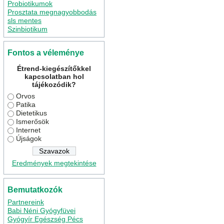
Probiotikumok
Prosztata megnagyobbodás
sls mentes
Szinbiotikum
Fontos a véleménye
Étrend-kiegészítőkkel
kapcsolatban hol
tájékozódik?
Orvos
Patika
Dietetikus
Ismerősök
Internet
Újságok
Eredmények megtekintése
Bemutatkozók
Partnereink
Babi Néni Gyógyfüvei
Gyógyír Egészség Pécs