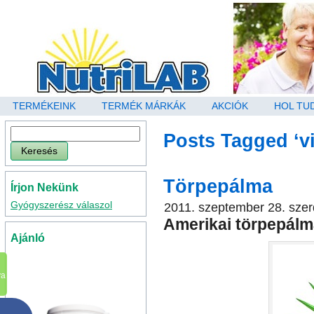
TERMÉKEINK
TERMÉK MÁRKÁK
AKCIÓK
HOL TU
Posts Tagged ‘v
Törpepálma
Írjon Nekünk
Gyógyszerész válaszol
2011. szeptember 28. sze
Amerikai törpepálm
Ajánló
va