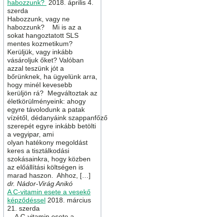
habozzunk?
2018. április 4.
szerda
Habozzunk, vagy ne
habozzunk? Mi is az a
sokat hangoztatott SLS
mentes kozmetikum?
Kerüljük, vagy inkább
vásároljuk őket? Valóban
azzal teszünk jót a
bőrünknek, ha ügyelünk arra,
hogy minél kevesebb
kerüljön rá? Megváltoztak az
életkörülményeink: ahogy
egyre távolodunk a patak
vízétől, dédanyáink szappanfőző
szerepét egyre inkább betölti
a vegyipar, ami
olyan hatékony megoldást
keres a tisztálkodási
szokásainkra, hogy közben
az előállítási költségen is
marad haszon. Ahhoz, […]
dr. Nádor-Virág Anikó
A C-vitamin esete a vesekő
képződéssel
2018. március
21. szerda
A C-vitamin esete a