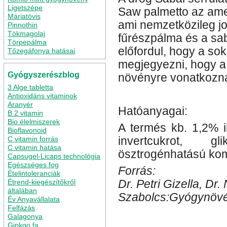
Ligetszépe
Saw palmetto az ame
Máriatövis
ami nemzetközileg jo
Pinnothin
Tökmagolaj
fűrészpálma és a sa
Törpepálma
előfordul, hogy a so
Tőzegáfonya hatásai
megjegyezni, hogy a 
Gyógyszerészblog
növényre vonatkozn
3 Alge tabletta
Antioxidáns vitaminok
Aranyér
Hatóanyagai:
B 2 vitamin
Bio élelmiszerek
A termés kb. 1,2% il
Bioflavonoid
C vitamin forrás
invertcukrot, gl
C vitamin hatása
ösztrogénhatású kom
Capsugel-Licaps technológia
Egészséges fog
Forrás:
Ételintoleranciák
Étrend-kiegészítőkről
Dr. Petri Gizella, Dr.
általában
Szabolcs:Gyógynövé
Év Anyavállalata
Felfázás
Kategória
Törpepálma
|
am
Galagonya
prosztata
prosztata gyógyí
Ginkgo fa