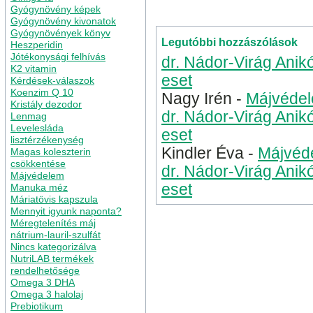
hozzászólás »
Gyógynövény képek
Gyógynövény kivonatok
Gyógynövények könyv
Legutóbbi hozzászólások
Heszperidin
Jótékonysági felhívás
dr. Nádor-Virág Anik
K2 vitamin
eset
Kérdések-válaszok
Koenzim Q 10
Nagy Irén
-
Májvédel
Kristály dezodor
dr. Nádor-Virág Anik
Lenmag
Levelesláda
eset
lisztérzékenység
Kindler Éva
-
Májvéde
Magas koleszterin
csökkentése
dr. Nádor-Virág Anik
Májvédelem
eset
Manuka méz
Máriatövis kapszula
Mennyit igyunk naponta?
Méregtelenítés máj
nátrium-lauril-szulfát
Nincs kategorizálva
NutriLAB termékek
rendelhetősége
Omega 3 DHA
Omega 3 halolaj
Prebiotikum