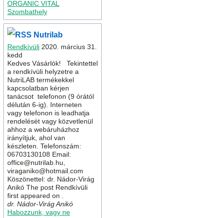
ORGANIC VITAL
Szombathely
Nutrilab
Rendkívüli
2020. március 31.
kedd
Kedves Vásárlók! Tekintettel
a rendkívüli helyzetre a
NutriLAB termékekkel
kapcsolatban kérjen
tanácsot telefonon (9 órától
délután 6-ig). Interneten
vagy telefonon is leadhatja
rendelését vagy közvetlenül
ahhoz a webáruházhoz
irányítjuk, ahol van
készleten. Telefonszám:
06703130108 Email:
office@nutrilab.hu,
viraganiko@hotmail.com
Köszönettel: dr. Nádor-Virág
Anikó The post Rendkívüli
first appeared on .
dr. Nádor-Virág Anikó
Habozzunk, vagy ne