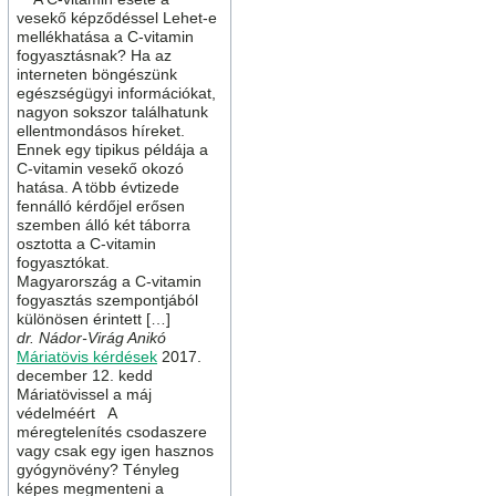
vesekő képződéssel Lehet-e
mellékhatása a C-vitamin
fogyasztásnak? Ha az
interneten böngészünk
egészségügyi információkat,
nagyon sokszor találhatunk
ellentmondásos híreket.
Ennek egy tipikus példája a
C-vitamin vesekő okozó
hatása. A több évtizede
fennálló kérdőjel erősen
szemben álló két táborra
osztotta a C-vitamin
fogyasztókat.
Magyarország a C-vitamin
fogyasztás szempontjából
különösen érintett […]
dr. Nádor-Virág Anikó
Máriatövis kérdések
2017.
december 12. kedd
Máriatövissel a máj
védelméért A
méregtelenítés csodaszere
vagy csak egy igen hasznos
gyógynövény? Tényleg
képes megmenteni a