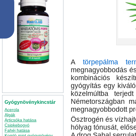
A
törpepálma t
megnagyobbodás és v
kombinációs készí
gyógyítás egy kivál
közelmúltba terje
Németországban má
Gyógynövénykincstár
megnagyobbodott pr
Acerola
Algák
Ösztrogén és vízhajt
Articsóka hatása
Csipkebogyó
hólyag tónusát, előseg
Fahéj hatása
A drog Sabal serrula
Komló mint gyógynövény