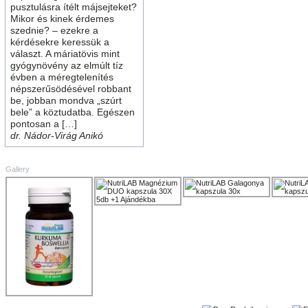
pusztulásra ítélt májsejteket?
Mikor és kinek érdemes
szednie? – ezekre a
kérdésekre keressük a
választ. A máriatövis mint
gyógynövény az elmúlt tíz
évben a méregtelenítés
népszerűsödésével robbant
be, jobban mondva „szúrt
bele” a köztudatba. Egészen
pontosan a […]
dr. Nádor-Virág Anikó
Gallery