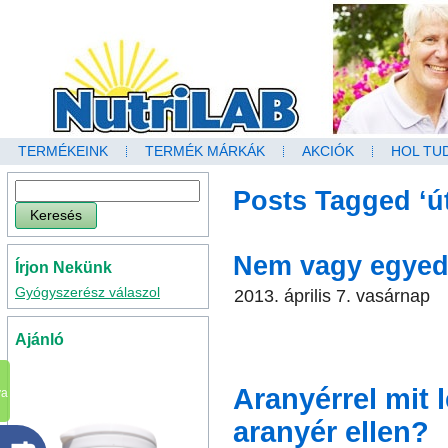
TERMÉKEINK
TERMÉK MÁRKÁK
AKCIÓK
HOL TU
Posts Tagged ‘ú
Nem vagy egyedü
Írjon Nekünk
Gyógyszerész válaszol
2013. április 7. vasárnap
Ajánló
Aranyérrel mit l
va
aranyér ellen?