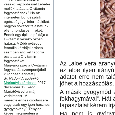
vesekő képződéssel Lehet-e
mellékhatása a C-vitamin
fogyasztásnak? Ha az
interneten böngészünk
egészségügyi információkat,
nagyon sokszor találhatunk
ellentmondásos híreket.
Ennek egy tipikus példája a
C-vitamin vesekő okozó
hatása. A több évtizede
fennálló kérdőjel erősen
szemben álló két táborra
osztotta a C-vitamin
fogyasztókat.
Az „aloe vera aranyé
Magyarország a C-vitamin
az aloe ilyen irányú
fogyasztás szempontjából
különösen érintett […]
adatot erre nem talá
dr. Nádor-Virág Anikó
jöhet a hozzászólás. 
Máriatövis kérdések
2017.
december 12. kedd
A másik gyógymód a
Máriatövissel a máj
védelméért A
fokhagymával”. Hát 
méregtelenítés csodaszere
tapasztalat kérem ír
vagy csak egy igen hasznos
gyógynövény? Tényleg
Ha nem is gyógyn
képes megmenteni a