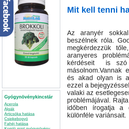
Mit kell tenni h
Az aranyér sokkal
beszélnek róla. Goog
megkérdezzük től
aranyeres problém
kérdéseit is szó s
másolnom.Vannak e
és akad olyan is a
ezzel a bejegyzésse
valaki az esetlegese
Gyógynövénykincstár
problémájával. Rajt
Acerola
időben írogatja a
Algák
Articsóka hatása
különféle variánsait.
Csipkebogyó
Fahéj hatása
Komló mint gyógynövény