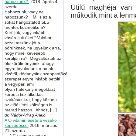
habozzunk?
2018. április 4.
Útifű maghéja van
szerda
Habozzunk, vagy ne
működik mint a lenma
habozzunk? Mi is az a
sokat hangoztatott SLS
mentes kozmetikum?
Kerüljük, vagy inkább
vásároljuk őket? Valóban
azzal teszünk jót a
bőrünknek, ha ügyelünk arra,
hogy minél kevesebb
kerüljön rá? Megváltoztak az
életkörülményeink: ahogy
egyre távolodunk a patak
vízétől, dédanyáink szappanfőző
szerepét egyre inkább betölti
a vegyipar, ami
olyan hatékony megoldást
keres a tisztálkodási
szokásainkra, hogy közben
az előállítási költségen is
marad haszon. Ahhoz, […]
dr. Nádor-Virág Anikó
A C-vitamin esete a vesekő
képződéssel
2018. március
21. szerda
A C-vitamin esete a