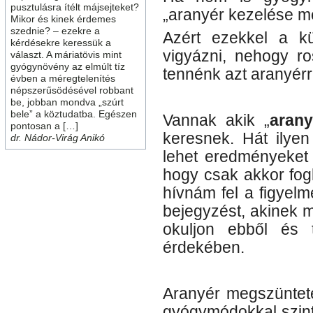
pusztulásra ítélt májsejteket?
„aranyér kezelése m
Mikor és kinek érdemes
szednie? – ezekre a
Azért ezekkel a k
kérdésekre keressük a
vigyázni, nehogy ro
választ. A máriatövis mint
gyógynövény az elmúlt tíz
tennénk azt aranyér
évben a méregtelenítés
népszerűsödésével robbant
be, jobban mondva „szúrt
bele” a köztudatba. Egészen
Vannak akik „
arany
pontosan a […]
keresnek. Hát ilyen
dr. Nádor-Virág Anikó
lehet eredményeket 
hogy csak akkor fogl
hívnám fel a figyelm
bejegyzést, akinek 
okuljon ebből és
érdekében.
Aranyér megszünteté
gyógymódokkal szinte