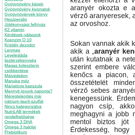
kézzel ellenőrzi a 
Gyógynövény képek
aranyér okozta e a
Gyógynövény kivonatok
Gyógynövények könyv
vérző aranyeresek, 
Heszperidin
az orvoshoz.
Jótékonysági felhívás
K2 vitamin
Kérdések-válaszok
Koenzim Q 10
Sokan vannak akik k
Kristály dezodor
Lenmag
akik a „
aranyér ke
Levelesláda
után kutatnak a net
lisztérzékenység
Magas koleszterin
szerint embere vál
csökkentése
kenőcs a piacon, a
Májvédelem
Manuka méz
összetételét mind
Máriatövis kapszula
vérző sebes aranyé
Mennyit igyunk naponta?
Méregtelenítés máj
kenegessünk. Érdem
nátrium-lauril-szulfát
nagyon csíp, akk
Nincs kategorizálva
NutriLAB termékek
meghagyni a jobb n
rendelhetősége
mentol biztos jót
Omega 3 DHA
Omega 3 halolaj
Érdekesség, hogy
Prebiotikum