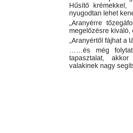
Hűsítő krémekkel, 
nyugodtan lehet kene
„Aranyérre tőzegáfo
megelőzésre kiváló,
„Aranyértől fájhat a l
……és még folytat
tapasztalat, akk
valakinek nagy segít
Kategória
Aranyér
,
Lenma
kezelése gyógynövényekk