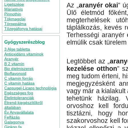
Az „
aranyér okai
” ú
Ligetszépe
Máriatövis
Ülő életmód főként,
Pinnothin
Tökmagolaj
megterhelések utó
Törpepálma
táplálkozás, kevés 
Tőzegáfonya hatásai
Terhességi aranyér 
elmúlik csak türelem 
Gyógyszerészblog
3 Alge tabletta
Antioxidáns vitaminok
Aranyér
Legtöbbet az „
arany
B 2 vitamin
kezelése otthon
” s
Bio élelmiszerek
Bioflavonoid
meg tudom érteni, hi
C vitamin forrás
megjegyzésként an
C vitamin hatása
Capsugel-Licaps technológia
vagy már a kialakul
Egészséges fog
tehetünk házilag.
Ételintoleranciák
Étrend-kiegészítőkről
orvoshoz kell ford
általában
tisztázni, hogy h
Év Anyavállalata
Felfázás
szakorvoshoz kell for
Galagonya
Ginkgo fa