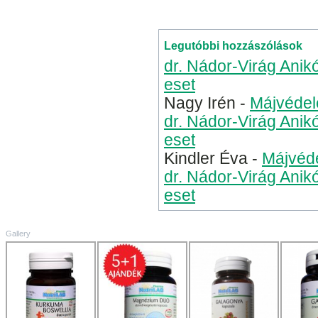
otthon
aranyér okai
Lenma
Legutóbbi hozzászólások
dr. Nádor-Virág Anik
eset
Nagy Irén
-
Májvédel
dr. Nádor-Virág Anik
eset
Kindler Éva
-
Májvéde
dr. Nádor-Virág Anik
eset
Gallery