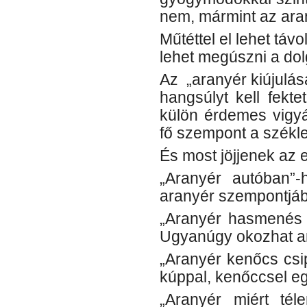
nem, mármint az aran
Műtéttel el lehet táv
lehet megúszni a dol
Az „aranyér kiújulása
hangsúlyt kell fekt
külön érdemes vigyázn
fő szempont a széklet
És most jöjjenek az e
„Aranyér autóban”-
aranyér szempontjáb
„Aranyér hasmenés v
Ugyanúgy okozhat ara
„Aranyér kenőcs csip
kúppal, kenőccsel eg
„Aranyér miért tél