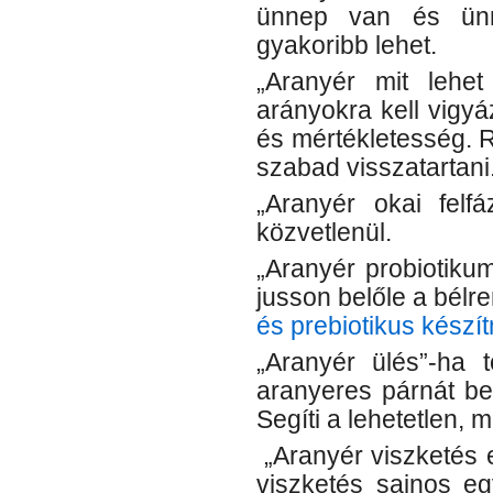
ünnep van és ünn
gyakoribb lehet.
„Aranyér mit lehet
arányokra kell vigyá
és mértékletesség. R
szabad visszatartani
„Aranyér okai felfá
közvetlenül.
„Aranyér probiotikum
jusson belőle a bélre
és prebiotikus készí
„Aranyér ülés”-ha
aranyeres párnát be
Segíti a lehetetlen, m
„Aranyér viszketés e
viszketés sajnos egy