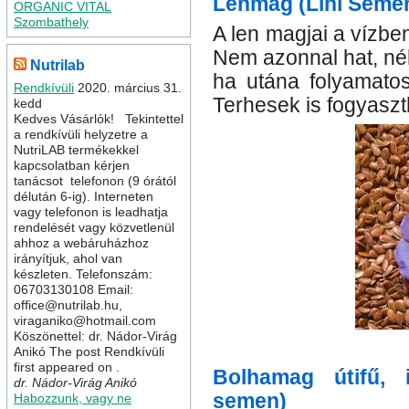
Lenmag (Lini Seme
ORGANIC VITAL
Szombathely
A len magjai a vízbe
Nem azonnal hat, néh
Nutrilab
ha utána folyamatos
Rendkívüli
2020. március 31.
Terhesek is fogyaszt
kedd
Kedves Vásárlók! Tekintettel
a rendkívüli helyzetre a
NutriLAB termékekkel
kapcsolatban kérjen
tanácsot telefonon (9 órától
délután 6-ig). Interneten
vagy telefonon is leadhatja
rendelését vagy közvetlenül
ahhoz a webáruházhoz
irányítjuk, ahol van
készleten. Telefonszám:
06703130108 Email:
office@nutrilab.hu,
viraganiko@hotmail.com
Köszönettel: dr. Nádor-Virág
Anikó The post Rendkívüli
first appeared on .
Bolhamag útifű, i
dr. Nádor-Virág Anikó
semen)
Habozzunk, vagy ne