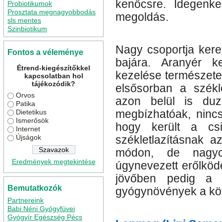
kenőcsre. Idegenk
Probiotikumok
Prosztata megnagyobbodás
megoldás.
sls mentes
Szinbiotikum
Nagy csoportja ker
Fontos a véleménye
bajára. Aranyér k
Étrend-kiegészítőkkel
kezelése természetes
kapcsolatban hol
tájékozódik?
elsősorban a székl
Orvos
azon belül is du
Patika
Dietetikus
megbízhatóak, ninc
Ismerősök
hogy került a c
Internet
Újságok
székletlazításnak a
módon, de nagyo
Eredmények megtekintése
úgynevezett erőlköd
jövőben pedig a 
Bemutatkozók
gyógynövények a kö
Partnereink
Babi Néni Gyógyfüvei
Gyógyír Egészség Pécs