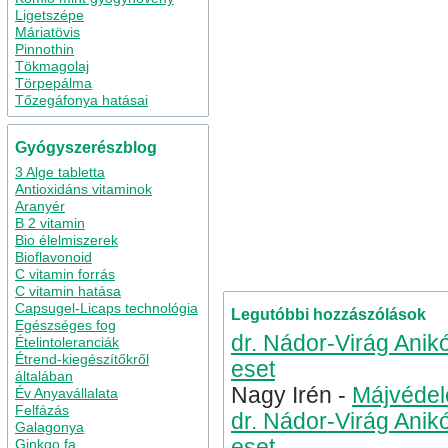
Ligetszépe
Máriatövis
Pinnothin
Tökmagolaj
Törpepálma
Tőzegáfonya hatásai
Gyógyszerészblog
3 Alge tabletta
Antioxidáns vitaminok
Aranyér
B 2 vitamin
Kategória
Kristály dezodor
Bio élelmiszerek
Bioflavonoid
timsó borotválkozás
timsó 
C vitamin forrás
C vitamin hatása
Capsugel-Licaps technológia
Legutóbbi hozzászólások
Egészséges fog
dr. Nádor-Virág Anik
Ételintoleranciák
Étrend-kiegészítőkről
eset
általában
Nagy Irén
-
Májvédel
Év Anyavállalata
Felfázás
dr. Nádor-Virág Anik
Galagonya
eset
Ginkgo fa