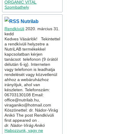
ORGANIC VITAL
Szombathely
Nutrilab
Rendkívüli
2020. március 31.
kedd
Kedves Vásárlók! Tekintettel
a rendkívüli helyzetre a
NutriLAB termékekkel
kapcsolatban kérjen
tanácsot telefonon (9 órától
délután 6-ig). Interneten
vagy telefonon is leadhatja
rendelését vagy közvetlenül
ahhoz a webáruházhoz
irányítjuk, ahol van
készleten. Telefonszám:
06703130108 Email:
office@nutrilab.hu,
viraganiko@hotmail.com
Köszönettel: dr. Nádor-Virág
Anikó The post Rendkívüli
first appeared on .
dr. Nádor-Virág Anikó
Habozzunk, vagy ne