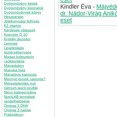
Gyógynövény képek
Kindler Éva
-
Májvéde
Gyógynövény kivonatok
Gyógynövények könyv
dr. Nádor-Virág Anik
Heszperidin
eset
Jótékonysági felhívás
K2 vitamin
Kérdések-válaszok
Koenzim Q 10
Kristály dezodor
Lenmag
Levelesláda
lisztérzékenység
Magas koleszterin
csökkentése
Májvédelem
Manuka méz
Máriatövis kapszula
Mennyit igyunk naponta?
Méregtelenítés máj
nátrium-lauril-szulfát
Nincs kategorizálva
NutriLAB termékek
rendelhetősége
Omega 3 DHA
Omega 3 halolaj
Prebiotikum