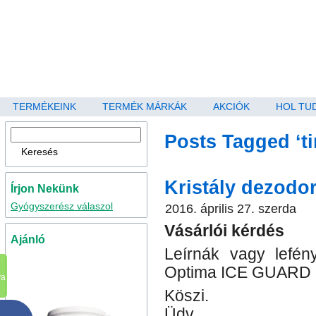
TERMÉKEINK
TERMÉK MÁRKÁK
AKCIÓK
HOL TU
Posts Tagged ‘t
Kristály dezodo
Írjon Nekünk
Gyógyszerész válaszol
2016. április 27. szerda
Vásárlói kérdés
Ajánló
Leírnák vagy lefé
Optima ICE GUARD S
va
Köszi.
Üdv.