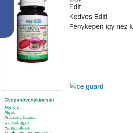
Edit.
Kedves Edit!
Fényképen így néz ki
Gyógynövénykincstár
Acerola
Algák
Articsóka hatása
Csipkebogyó
Fahéj hatása
Komló mint gyógynövény