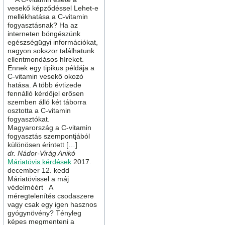
vesekő képződéssel Lehet-e
mellékhatása a C-vitamin
fogyasztásnak? Ha az
interneten böngészünk
egészségügyi információkat,
nagyon sokszor találhatunk
ellentmondásos híreket.
Ennek egy tipikus példája a
C-vitamin vesekő okozó
hatása. A több évtizede
fennálló kérdőjel erősen
szemben álló két táborra
osztotta a C-vitamin
fogyasztókat.
Magyarország a C-vitamin
fogyasztás szempontjából
különösen érintett […]
dr. Nádor-Virág Anikó
Máriatövis kérdések
2017.
december 12. kedd
Máriatövissel a máj
védelméért A
méregtelenítés csodaszere
vagy csak egy igen hasznos
gyógynövény? Tényleg
képes megmenteni a