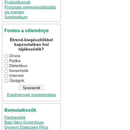
Probiotikumok
Prosztata megnagyobbodás
sls mentes
Szinbiotikum
Fontos a véleménye
Étrend-kiegészítőkkel
kapcsolatban hol
tájékozódik?
Orvos
Patika
Dietetikus
Ismerősök
Internet
Újságok
Eredmények megtekintése
Bemutatkozók
Partnereink
Babi Néni Gyógyfüvei
Gyógyír Egészség Pécs