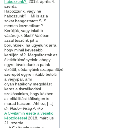
habozzunk?
2018. április 4.
szerda
Habozzunk, vagy ne
habozzunk? Mi is az a
sokat hangoztatott SLS
mentes kozmetikum?
Kerüljük, vagy inkább
vásároljuk őket? Valóban
azzal teszünk jót a
bőrünknek, ha ügyelünk arra,
hogy minél kevesebb
kerüljön rá? Megváltoztak az
életkörülményeink: ahogy
egyre távolodunk a patak
vízétől, dédanyáink szappanfőző
szerepét egyre inkább betölti
a vegyipar, ami
olyan hatékony megoldást
keres a tisztálkodási
szokásainkra, hogy közben
az előállítási költségen is
marad haszon. Ahhoz, […]
dr. Nádor-Virág Anikó
A C-vitamin esete a vesekő
képződéssel
2018. március
21. szerda
A C-vitamin esete a