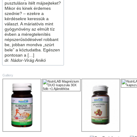
pusztulásra ítélt májsejteket?
Mikor és kinek érdemes
szednie? – ezekre a
kérdésekre keressük a
választ. A máriatövis mint
gyógynövény az elmúlt tíz
évben a méregtelenítés
népszerűsödésével robbant
be, jobban mondva „szúrt
bele” a köztudatba. Egészen
pontosan a […]
dr. Nádor-Virág Anikó
Gallery