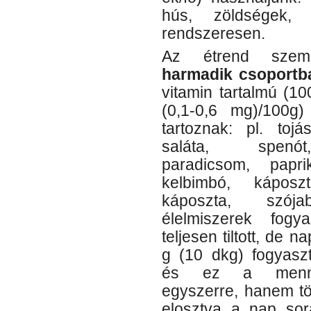
hús, zöldségek,
rendszeresen.
Az étrend szemp
harmadik csoportb
vitamin tartalmú (1
(0,1-0,6 mg)/100g)
tartoznak: pl. tojá
saláta, spenót
paradicsom, paprik
kelbimbó, káposz
káposzta, szój
élelmiszerek fogy
teljesen tiltott, de 
g (10 dkg) fogyaszt
és ez a menn
egyszerre, hanem t
elosztva a nap sor