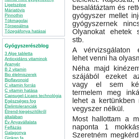
Ligetszépe
besalátáztam és ret
Máriatövis
gyógyszer mellet in
Pinnothin
Tökmagolaj
gyógyszernek nincs
Törpepálma
Olyanokat ehetek sa
Tőzegáfonya hatásai
stb.
Gyógyszerészblog
A vérvizsgálaton 
3 Alge tabletta
lehet venni ha olyas
Antioxidáns vitaminok
Aranyér
Néha majd kinéze
B 2 vitamin
Bio élelmiszerek
szájából ezeket a
Bioflavonoid
vagy el sem ké
C vitamin forrás
C vitamin hatása
termelem meg inká
Capsugel-Licaps technológia
lehet a kertünkben
Egészséges fog
Ételintoleranciák
vegyszer nélkül.
Étrend-kiegészítőkről
általában
Most hallottam a má
Év Anyavállalata
naponta 1 mokkás
Felfázás
Galagonya
Szeretném megkérde
Ginkgo fa