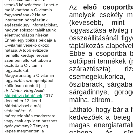
vesekő képződéssel Lehet-e
Az
első csoportb
mellékhatása a C-vitamin
amelyek csekély me
fogyasztásnak? Ha az
interneten böngészünk
(kevesebb, mint 
egészségügyi információkat,
fogyasztása elvileg 
nagyon sokszor találhatunk
ellentmondásos híreket.
összeállításánál fig
Ennek egy tipikus példája a
táplálkozás alapelvei
C-vitamin vesekő okozó
hatása. A több évtizede
Ebbe a csoportba t
fennálló kérdőjel erősen
sütőipari termékek (p
szemben álló két táborra
osztotta a C-vitamin
száraztészta), r
fogyasztókat.
csemegekukorica,
Magyarország a C-vitamin
fogyasztás szempontjából
őszibarack, sárgabar
különösen érintett […]
dr. Nádor-Virág Anikó
sárgadinnye, görög
Máriatövis kérdések
2017.
málna, citrom..
december 12. kedd
Máriatövissel a máj
Látható, hogy bár a 
védelméért A
méregtelenítés csodaszere
kedvezőek a beteg 
vagy csak egy igen hasznos
magas energiatartal
gyógynövény? Tényleg
képes megmenteni a
gabona- és süt