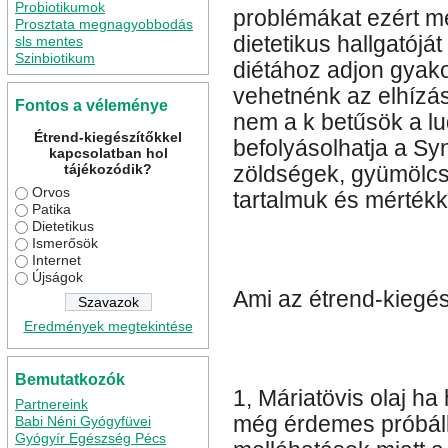
Probiotikumok
problémákat ezért 
Prosztata megnagyobbodás
dietetikus hallgatój
sls mentes
Szinbiotikum
diétához adjon gyako
vehetnénk az elhízás
Fontos a véleménye
nem a k betűsök a l
Étrend-kiegészítőkkel
befolyásolhatja a Sy
kapcsolatban hol
tájékozódik?
zöldségek, gyümölcs
Orvos
tartalmuk és mértékk
Patika
Dietetikus
Ismerősök
Internet
Újságok
Ami az étrend-kiegészí
Eredmények megtekintése
Bemutatkozók
1, Máriatövis olaj h
Partnereink
még érdemes próbálk
Babi Néni Gyógyfüvei
Gyógyír Egészség Pécs