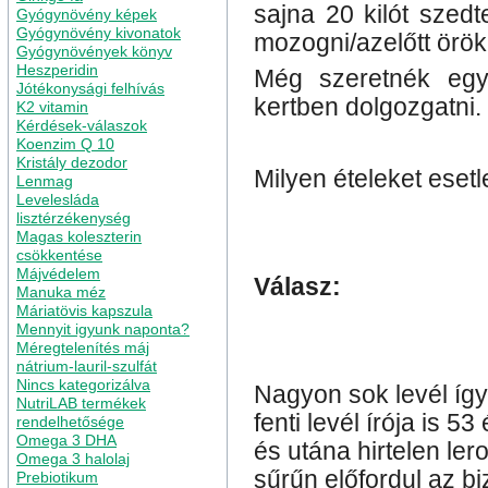
sajna 20 kilót szedt
Gyógynövény képek
Gyógynövény kivonatok
mozogni/azelőtt örö
Gyógynövények könyv
Heszperidin
Még szeretnék egy
Jótékonysági felhívás
kertben dolgozgatni.
K2 vitamin
Kérdések-válaszok
Koenzim Q 10
Kristály dezodor
Milyen ételeket esetl
Lenmag
Levelesláda
lisztérzékenység
Magas koleszterin
csökkentése
Májvédelem
Válasz:
Manuka méz
Máriatövis kapszula
Mennyit igyunk naponta?
Méregtelenítés máj
nátrium-lauril-szulfát
Nincs kategorizálva
Nagyon sok levél így
NutriLAB termékek
fenti levél írója is
rendelhetősége
Omega 3 DHA
és utána hirtelen le
Omega 3 halolaj
sűrűn előfordul az b
Prebiotikum