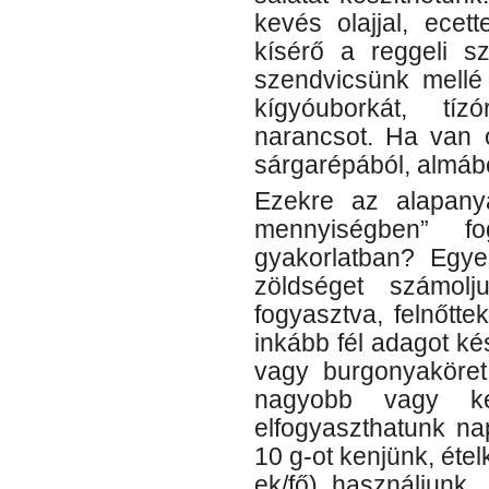
kevés olajjal, ecet
kísérő a reggeli sz
szendvicsünk mellé 
kígyóuborkát, tí
narancsot. Ha van o
sárgarépából, almából
Ezekre az alapany
mennyiségben” f
gyakorlatban? Egy
zöldséget számolj
fogyasztva, felnőtte
inkább fél adagot k
vagy burgonyaköret
nagyobb vagy ké
elfogyaszthatunk na
10 g-ot kenjünk, étel
ek/fő) használjunk. 