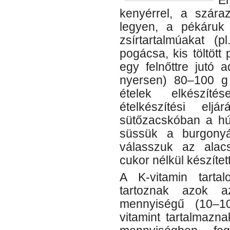
É
kenyérrel, a szár
legyen, a pékáruk
zsírtartalmúakat (p
pogácsa, kis töltött 
egy felnőttre jutó a
nyersen) 80–100 g
ételek elkészít
ételkészítési elj
sütőzacskóban a hús
süssük a burgonyá
válasszuk az alacs
cukor nélkül készítet
A K-vitamin tart
tartoznak azok a
mennyiségű (10–1
vitamint tartalmazn