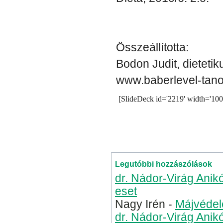
Összeállította:
Bodon Judit, dietetik
www.baberlevel-tan
 [SlideDeck id='2219' width='100
Kategória
Levelesláda
,
Syn
tartalmazó élelmiszerek
sy
syncumar étrend
syncumar
Legutóbbi hozzászólások
dr. Nádor-Virág Anik
eset
Nagy Irén
-
Májvédel
dr. Nádor-Virág Anik