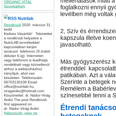
melléhatások miatt 
ORGANIC VITAL
foglalkozni ennyii g
Szombathely
levélben még voltak 
Nutrilab
Rendkívüli
2020. március 31.
kedd
2, Szív és érrendsze
Kedves Vásárlók! Tekintettel
kapszula illetve koe
a rendkívüli helyzetre a
NutriLAB termékekkel
javasolható.
kapcsolatban kérjen
tanácsot telefonon (9 órától
délután 6-ig). Interneten
vagy telefonon is leadhatja
Más gyógyszerész ko
rendelését vagy közvetlenül
étrenddel kapcsolatb
ahhoz a webáruházhoz
irányítjuk, ahol van
patikában. Azt a vála
készleten. Telefonszám:
Szerinte a betegek ne
06703130108 Email:
office@nutrilab.hu,
Remélem a Babérlevé
viraganiko@hotmail.com
színesebbé tenni a S
Köszönettel: dr. Nádor-Virág
Anikó The post Rendkívüli
first appeared on .
Étrendi
tanács
dr. Nádor-Virág Anikó
Habozzunk, vagy ne