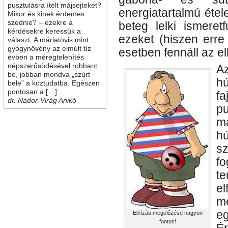
pusztulásra ítélt májsejteket?
energiatartalmú étel
Mikor és kinek érdemes
szednie? – ezekre a
beteg lelki ismeretf
kérdésekre keressük a
ezeket (hiszen erre
választ. A máriatövis mint
gyógynövény az elmúlt tíz
esetben fennáll az e
évben a méregtelenítés
népszerűsödésével robbant
A
be, jobban mondva „szúrt
hú
bele” a köztudatba. Egészen
pontosan a […]
f
dr. Nádor-Virág Anikó
p
m
h
sz
f
t
el
m
e
Elhízás megelőzése nagyon
fontos!