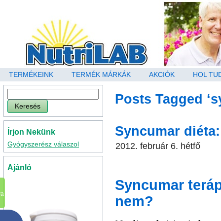
TERMÉKEINK
TERMÉK MÁRKÁK
AKCIÓK
HOL TU
Posts Tagged ‘s
Syncumar diéta: 
Írjon Nekünk
Gyógyszerész válaszol
2012. február 6. hétfő
Ajánló
Syncumar terápi
va
nem?