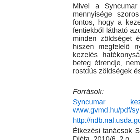
Mivel a Syncumar 
mennyisége szoros
fontos, hogy a keze
fentiekből látható 
minden zöldséget é
hiszen megfelelő ny
kezelés hatékonys
beteg étrendje, nem
rostdús zöldségek é
Források:
Syncumar kez
www.gvmd.hu/pdf/sy
http://ndb.nal.usda.g
Étkezési tanácsok S
Diéta, 2010/6. 2.o.