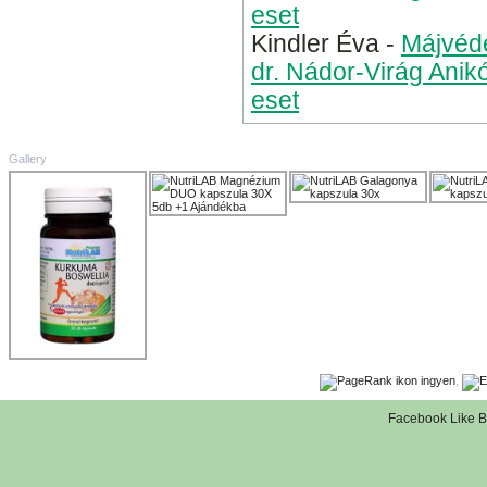
eset
Kindler Éva
-
Májvéde
dr. Nádor-Virág Anik
eset
Gallery
,
Facebook Like B