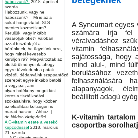
betegeknek
habozzunk?
2018. április 4.
szerda
Habozzunk, vagy ne
habozzunk? Mi is az a
sokat hangoztatott SLS
A Syncumart egyes v
mentes kozmetikum?
számára írja fe
Kerüljük, vagy inkább
vásároljuk őket? Valóban
véralvadáshoz szük
azzal teszünk jót a
vitamin felhasznál
bőrünknek, ha ügyelünk arra,
hogy minél kevesebb
sajátossága, hogy a 
kerüljön rá? Megváltoztak az
mind alul-, mind tú
életkörülményeink: ahogy
egyre távolodunk a patak
borulásához vezet
vízétől, dédanyáink szappanfőző
felhasználására h
szerepét egyre inkább betölti
a vegyipar, ami
alapanyagok, élel
olyan hatékony megoldást
beállított adagú gyó
keres a tisztálkodási
szokásainkra, hogy közben
az előállítási költségen is
marad haszon. Ahhoz, […]
K-vitamin tartalom
dr. Nádor-Virág Anikó
A C-vitamin esete a vesekő
csoportba sorolhatj
képződéssel
2018. március
21. szerda
A C-vitamin esete a