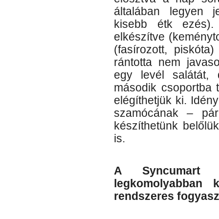
általában legyen j
kisebb étk ezés).
elkészítve (keményto
(fasírozott, piskóta
rántotta nem javaso
egy levél salátát,
második csoportba t
elégíthetjük ki. Idén
szamócának – pár
készíthetünk belőlü
is.
A Syncumart 
legkomolyabban k
rendszeres fogyaszt