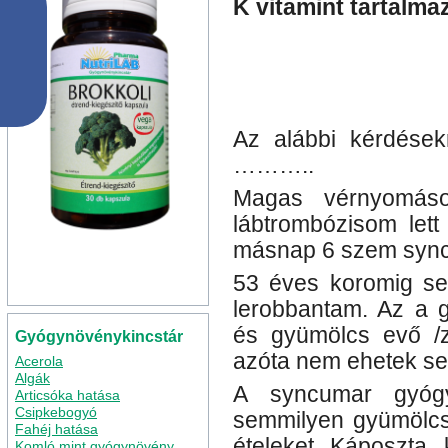
K vitamint tartalma
Az alábbi kérdések
………..
Magas vérnyomásom
lábtrombózisom lett
másnap 6 szem sync
53 éves koromig se
lerobbantam. Az a 
és gyümölcs evő /z
Gyógynövénykincstár
azóta nem ehetek se
Acerola
Algák
A syncumar gyóg
Articsóka hatása
Csipkebogyó
semmilyen gyümölcsö
Fahéj hatása
ételeket. Káposzta, 
Komló mint gyógynövény