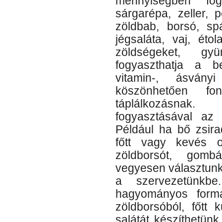
mennyiségben fog
sárgarépa, zeller, 
zöldbab, borsó, s
jégsaláta, vaj, éto
zöldségeket, gy
fogyaszthatja a be
vitamin-, ásván
köszönhetően fo
táplálkozásnak
fogyasztásával az 
Például ha bő zsira
főtt vagy kevés ol
zöldborsót, gombá
vegyesen választunk 
a szervezetünkbe.
hagyományos formáb
zöldborsóból, főtt k
salátát készíthetünk